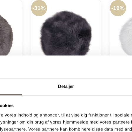
pris
pris
0 kr..
98,00 kr..
-
31%
-
19%
var:
er:
159,00 kr..
110,00 kr..
dsk
New Zealandsk
Detaljer
ynde –
lammeskindshynde –
lamme
Rund
Grå – Rund
H
ookies
00
kr.
Den
159,00
kr.
Den
110,00
kr.
Den
59
se vores indhold og annoncer, til at vise dig funktioner til sociale
delige
aktuelle
oprindelige
aktuelle
oplysninger om din brug af vores hjemmeside med vores partnere i
pris
pris
pris
ysepartnere. Vores partnere kan kombinere disse data med andr