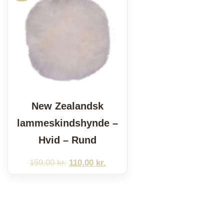
New Zealandsk
lammeskindshynde –
Hvid – Rund
159,00
kr.
Den
110,00
kr.
Den
oprindelige
aktuelle
pris
pris
var:
er:
159,00 kr..
110,00 kr..