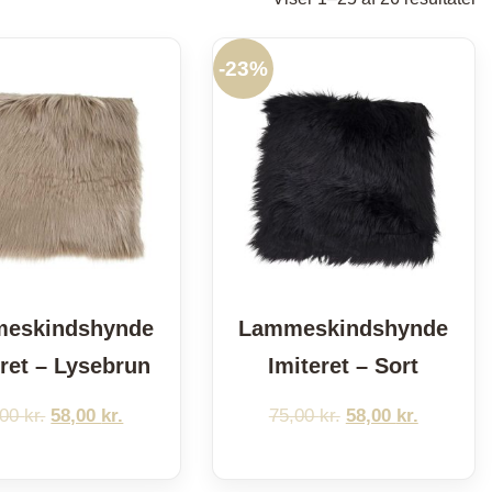
ef
po
-
23%
eskindshynde
Lammeskindshynde
eret – Lysebrun
Imiteret – Sort
,00
kr.
Den
58,00
kr.
Den
75,00
kr.
Den
58,00
kr.
Den
oprindelige
aktuelle
oprindelige
aktuelle
pris
pris
pris
pris