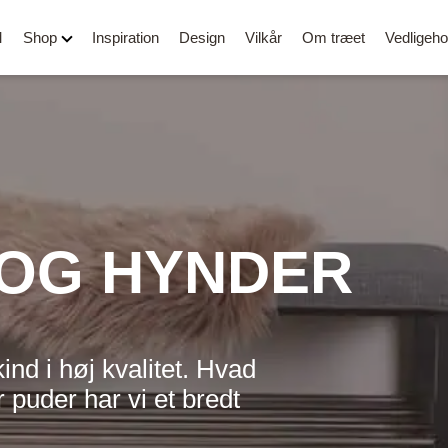
M
Shop
Inspiration
Design
Vilkår
Om træet
Vedligeho
OG HYNDER
Alle spisebordsstole
OUTLET
Barstole
Stole med
Skærebrætter
armlæn
Kontorstole
Belysning
Loungestole og lænestole
Stole i læder
Bænke og puf
ind i høj kvalitet. Hvad
 puder har vi et bredt
/ Rund
Stole i PU læder
Tøjstativer og knag
Stole i stof
Side- og sofaborde