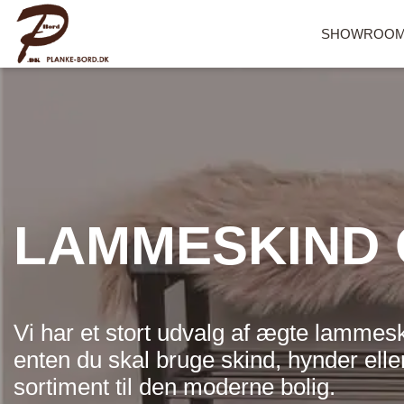
SHOWROO
LAMMESKIND 
Plankebord i Eg
OUTLET
Plankebord i Valnød
Bordben i træ
Plankebord i Fyr
Bordben i metal
Plankeborde til salg
Udendørs ben
Vi har et stort udvalg af ægte lammesk
enten du skal bruge skind, hynder eller
Vally serien
Bordben – Café 
sortiment til den moderne bolig.
Alle sofaer
Rundt plankebord
bord