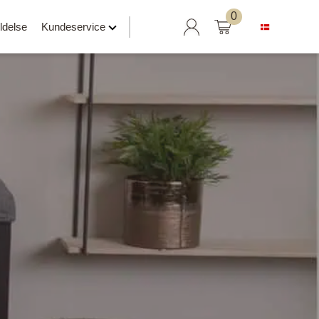
Søg
0
ldelse
Kundeservice
efter:
Hylder klar til salg
Svævehylder
Hylder uden beslag
Hylder med læderrem
er
Hylder med Maze beslag
Hylder med rør