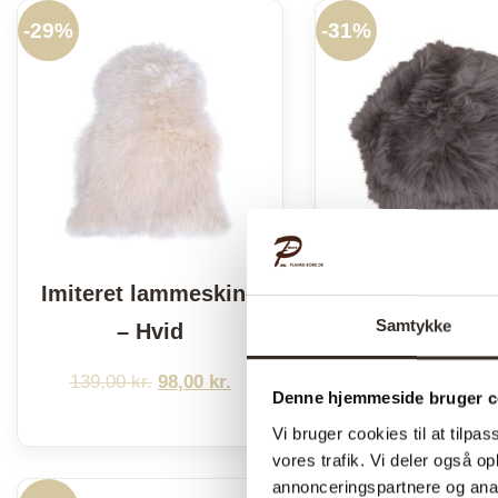
139,00 kr..
98,00 kr..
139,0
-
29%
-
31%
Imiteret lammeskind
New Zealan
Samtykke
– Hvid
lammeskindsh
Mushroom – 
139,00
kr.
Den
98,00
kr.
Den
Denne hjemmeside bruger c
oprindelige
aktuelle
159,00
kr.
Den
110,
Vi bruger cookies til at tilpas
pris
pris
oprin
vores trafik. Vi deler også 
var:
er:
pris
annonceringspartnere og anal