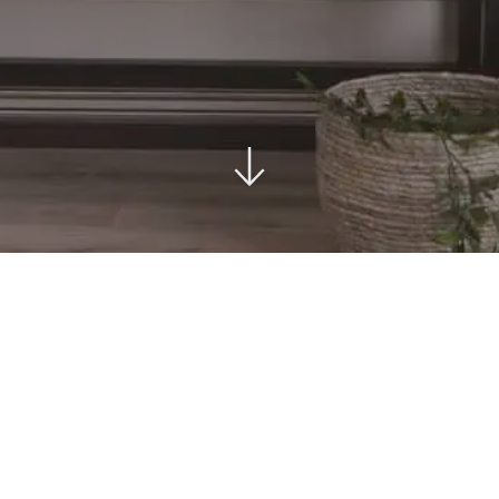
ord
Stole i træ
Lammeskind og h
n
Stole med
Vitrineskab
rd
drejefod
Spisebord
bord
Spisebordssæt
Udemøbler
Spejle
etal
Kurve
Tæpper
Krukker, Vaser & P
Kunstige blomster
Vægur
Akustikpanel
Lanterner