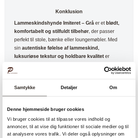
Konklusion
Lammeskindshynde Imiteret – Grå
er et
blødt,
komfortabelt og stilfuldt tilbehør
, der passer
perfekt til stole, bænke eller loungemøbler. Med
sin
autentiske følelse af lammeskind,
luksuriøse tekstur og holdbare kvalitet
er
denne hynde ideel til dig, der ønsker
ekstra
komfort og en hyggelig atmosfære i hjemmet
.
Perfekt til både
moderne, minimalistiske og
Samtykke
Detaljer
Om
skandinaviske indretninger
.
✅ Hurtig fragt
✅ Kvalitet & Design
Denne hjemmeside bruger cookies
✅ 14 dages fuld returret
Vi bruger cookies til at tilpasse vores indhold og
✅ Levering: 1-3 dage
annoncer, til at vise dig funktioner til sociale medier og til
at analysere vores trafik. Vi deler også oplysninger om
✅ Stk. pris