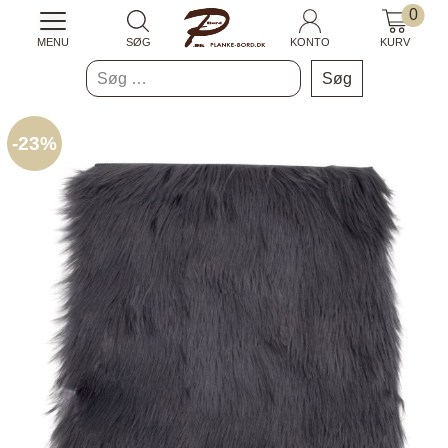
0
MENU
SØG
KONTO
KURV
Søg
efter:
-
23%