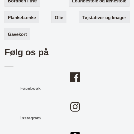
Bordben i træ
Loungestole og lænestole
Plankebænke
Olie
Tøjstativer og knager
Gavekort
Følg os på
Facebook
Instagram