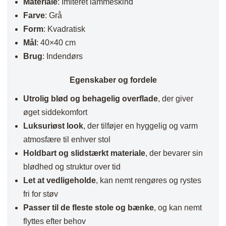
Materiale
: Imiteret lammeskind
Farve
: Grå
Form
: Kvadratisk
Mål
: 40×40 cm
Brug
: Indendørs
Egenskaber og fordele
Utrolig blød og behagelig overflade
, der giver
øget siddekomfort
Luksuriøst look
, der tilføjer en hyggelig og varm
atmosfære til enhver stol
Holdbart og slidstærkt materiale
, der bevarer sin
blødhed og struktur over tid
Let at vedligeholde
, kan nemt rengøres og rystes
fri for støv
Passer til de fleste stole og bænke
, og kan nemt
flyttes efter behov