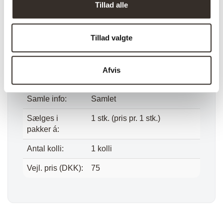
Længde:
40 cm
Tillad alle
Bredde:
40 cm
Tillad valgte
Højde:
6.5 cm
Vægt (brutto):
0,2 kg
Afvis
Vægt (netto):
0,2 kg
Samle info:
Samlet
Sælges i
1 stk. (pris pr. 1 stk.)
pakker á:
Antal kolli:
1 kolli
Vejl. pris (DKK):
75