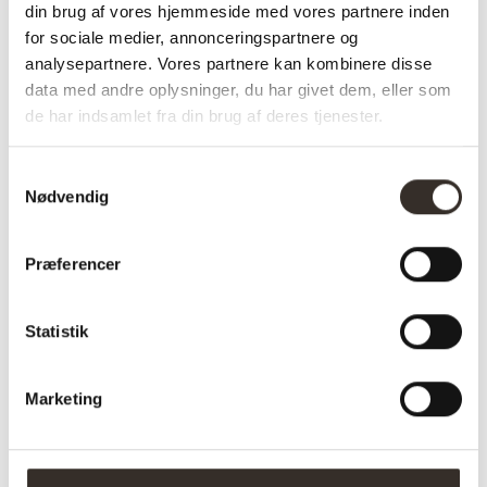
din brug af vores hjemmeside med vores partnere inden
✅Farve: Grå
for sociale medier, annonceringspartnere og
analysepartnere. Vores partnere kan kombinere disse
data med andre oplysninger, du har givet dem, eller som
de har indsamlet fra din brug af deres tjenester.
Varenummer (SKU):
2374-DK
Kategorier:
Lammeskind
og hynder
,
Lammeskindshynder
Samtykkevalg
Nødvendig
Specifikationer:
Præferencer
Model:
Lammeskindshynde Imiteret
– Grå
Statistik
I udstilling:
Nej
Marketing
Materiale:
Polyester
Farve:
Grå