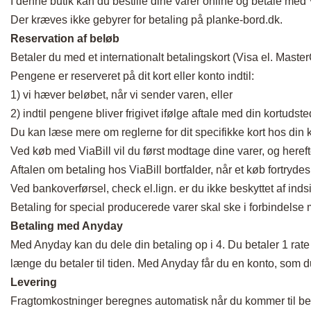
I denne butik kan du bestille dine varer online og betale me
Der kræves ikke gebyrer for betaling på planke-bord.dk.
Reservation af beløb
Betaler du med et internationalt betalingskort (Visa el. Mas
Pengene er reserveret på dit kort eller konto indtil:
1) vi hæver beløbet, når vi sender varen, eller
2) indtil pengene bliver frigivet ifølge aftale med din kortudste
Du kan læse mere om reglerne for dit specifikke kort hos din 
Ved køb med ViaBill vil du først modtage dine varer, og here
Aftalen om betaling hos ViaBill bortfalder, når et køb fortrydes
Ved bankoverførsel, check el.lign. er du ikke beskyttet af ind
Betaling for special producerede varer skal ske i forbindelse
Betaling med Anyday
Med Anyday kan du dele din betaling op i 4. Du betaler 1 rate
længe du betaler til tiden. Med Anyday får du en konto, som
Levering
Fragtomkostninger beregnes automatisk når du kommer til beta