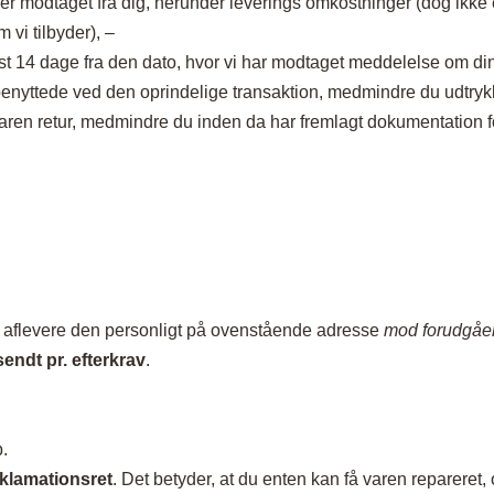
inger modtaget fra dig, herunder leverings omkostninger (dog ikk
 vi tilbyder), –
 14 dage fra den dato, hvor vi har modtaget meddelelse om din 
yttede ved den oprindelige transaktion, medmindre du udtrykkel
 varen retur, medmindre du inden da har fremlagt dokumentation f
g aflevere den personligt på ovenstående adresse
mod forudgåen
endt pr. efterkrav
.
.
klamationsret
. Det betyder, at du enten kan få varen repareret,