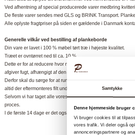
Ved afhentning af special producerede varer medbring kvitteri
De fleste varer sendes med GLS og BRINK Transport. Planke
Alle oplyste fragtpriser på siden er gældende i Danmark konta
Generelle vilkår ved bestilling af plankeborde
Din vare er lavet i 100 % møbel tørt træ i højeste kvalitet.
Træet er ovntørret ned til ca. 10 %.
Dette er for at reducere hvor meget træet arbejder og ændrer s
afgiver fugt, afhængigt af den omgivende temperatur og relativ
Derfor skal du sørge for at rummet ikke er for varmt/koldt, d
Samtykke
altid der eftermonteres filt under bordben, hvis bordet skal stå
Selvom vi har taget alle vores forholdsregler, så kan vi ikke 
proces.
Denne hjemmeside bruger c
I de første 14 dage er det også vigtigt, at du ikke stiller glas
Vi bruger cookies til at tilpas
vores trafik. Vi deler også 
annonceringspartnere og anal