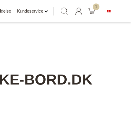
Søg
1
ldelse
Kundeservice
efter:
NKE-BORD.DK
Hylder klar til salg
Svævehylder
Hylder uden beslag
Hylder med læderrem
er
Hylder med Maze beslag
Hylder med rør