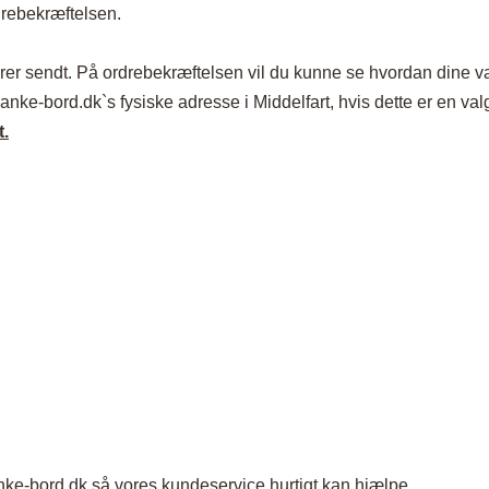
drebekræftelsen.
rer sendt. På ordrebekræftelsen vil du kunne se hvordan dine va
lanke-bord.dk`s fysiske adresse i Middelfart, hvis dette er en val
t.
nke-bord.dk så vores kundeservice hurtigt kan hjælpe.