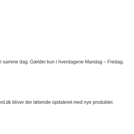
nder
Hylder med laminat
Væghylder
Reoler
er vi samme dag. Gælder kun i hverdagene Mandag – Fredag.
otter
ord.dk bliver der løbende opdateret med nye produkter.