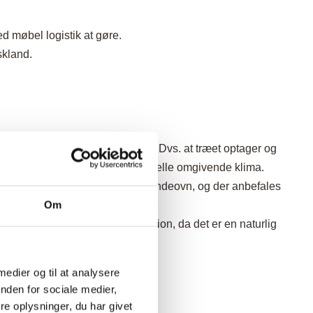
 møbel logistik at gøre.
skland.
t såkaldt hygroskopisk materiale. Dvs. at træet optager og
f træart og dimension til det aktuelle omgivende klima.
KE
stå op af en radiator eller brændeovn, og der anbefales
Om
i som regel ikke som en reklamation, da det er en naturlig
et.
 medier og til at analysere
nden for sociale medier,
e oplysninger, du har givet