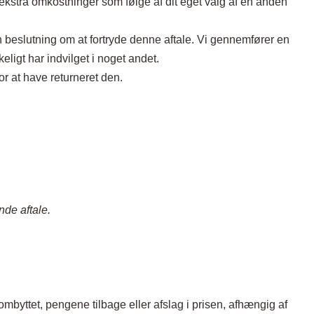
e ekstra omkostninger som følge af dit eget valg af en anden
beslutning om at fortryde denne aftale. Vi gennemfører en
igt har indvilget i noget andet.
or at have returneret den.
de aftale.
 ombyttet, pengene tilbage eller afslag i prisen, afhængig af