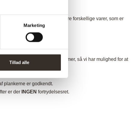
et drejer sig om en aftale om flere forskellige varer, som er
Marketing
e del i fysisk besiddelse.
o@planke-bord.dk
eller ved at
ekræftelse eller dit ordrenummer, så vi har mulighed for at
Tillad alle
r af plankerne er godkendt.
fter er der
INGEN
fortrydelsesret.