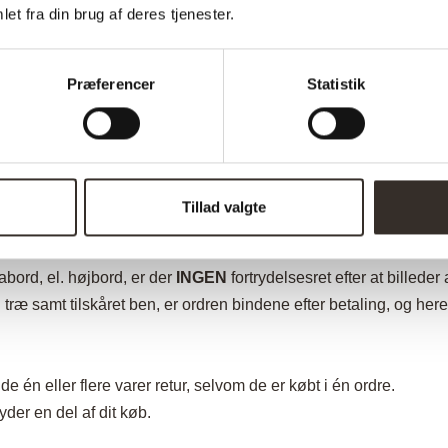
et fra din brug af deres tjenester.
r hos os.
get din vare, eller får den sidste vare i fysisk besiddelse, når d
Præferencer
Statistik
sten 14 dage efter den dag, du får det sidste parti, eller den sidst
at du ønsker at fortryde dit køb. Meddelelsen kan gives til
inf
t krav hos os – du kan også bare sende varen tilbage.
rsagen til returnering. Derudover bedes du vedlægge din ordreb
Tillad valgte
abord, el. højbord, er der
INGEN
fortrydelsesret efter at billede
træ samt tilskåret ben, er ordren bindene efter betaling, og here
e én eller flere varer retur, selvom de er købt i én ordre.
yder en del af dit køb.