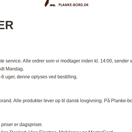
ord
Stole i træ
Lammeskind og hy
n
Stole med
Vitrineskab
ER
rd
drejefod
Spisebord
bord
Spisebordssæt
Udemøbler
Spejle
ste service. Alle ordrer som vi modtager inden kl. 14:00, send
etal
Kurve
ndt Mandag.
Tæpper
-6 uger, denne oplyses ved bestilling.
Krukker, Vaser & P
Kunstige blomster
rand. Alle produkter lever op til dansk lovgivning. På Planke-b
Vægur
Akustikpanel
Lanterner
priser er dagspriser.