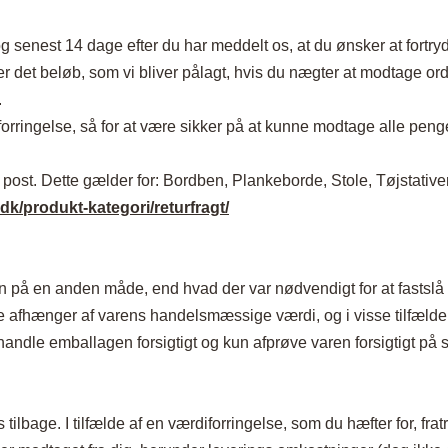
g senest 14 dage efter du har meddelt os, at du ønsker at fortryd
er det beløb, som vi bliver pålagt, hvis du nægter at modtage or
.
ingelse, så for at være sikker på at kunne modtage alle pengene
al post. Dette gælder for: Bordben, Plankeborde, Stole, Tøjstati
dk/produkt-kategori/returfragt/
den på en anden måde, end hvad der var nødvendigt for at fastsl
ge afhænger af varens handelsmæssige værdi, og i visse tilfælde
ehandle emballagen forsigtigt og kun afprøve varen forsigtigt på 
 os tilbage. I tilfælde af en værdiforringelse, som du hæfter for, 