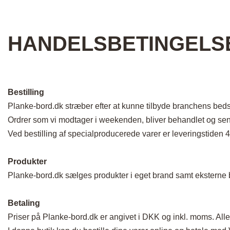
2 personers sofa
Plankesofaborde
Bordben – Sofab
3 personers sofa
Skriveborde
Bordben – Hairpi
HANDELSBETINGELS
Chaiselong sofa
Plankebænke
Bordben – Højbo
Hjørnesofa
Olie
Bordben – Side 
U-sofa
Gavekort
Bordben – Hvide
Bestillin
g
Lido serien
Ben til bænke
Planke-bord.dk stræber efter at kunne tilbyde branchens bed
Sofaben
Konisk – Eg & M
Ordrer som vi modtager i weekenden, bliver behandlet og se
Tilbehør
Ved bestilling af specialproducerede varer er leveringstiden 4
Produkter
Planke-bord.dk sælges produkter i eget brand samt eksterne b
Betaling
Priser på Planke-bord.dk er angivet i DKK og inkl. moms. Alle 