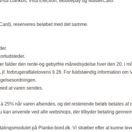
d Visa Dankort, Visa Electron, Mobilepay og MasterCard.
Plaider
terCard), reserveres beløbet med det samme.
der.
kortudsteder.
fter falder den rente-og gebyrfrie månedsydelse hver den 20. i 
, jf. forbrugeraftalelovens § 26. For fuldstændig information om V
sigelsesordningen.
 med at varen sendes.
 á 25% når varen afsendes, og det resterende beløb betales af o
 du kan anvende ved alle webshops, der tilbyder betaling genne
lingsmodulet på Planke-bord.dk. Vi stræber efter at kunne lever