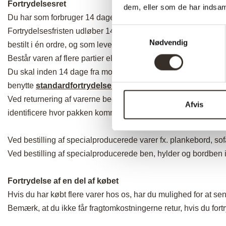
Fortrydelsesret
dem, eller som de har indsaml
Du har som forbruger 14 dages fortrydelsesret, når du handle
Samtykkevalg
Fortrydelsesfristen udløber 14 dage efter den dag, du har modta
Nødvendig
bestilt i én ordre, og som leveres enkeltvis.
Består varen af flere partier eller dele, udløber fortrydelsesfri
Du skal inden 14 dage fra modtagelse give os meddelelse om, 
benytte
standardfortrydelsesformularen
, men det er ikke e
Ved returnering af varerne bedes du vedlægge en seddel med å
Afvis
identificere hvor pakken kommer fra.
Ved bestilling af specialproducerede varer fx. plankebord, sof
Ved bestilling af specialproducerede ben, hylder og bordben i 
Fortrydelse af en del af købet
Hvis du har købt flere varer hos os, har du mulighed for at send
Bemærk, at du ikke får fragtomkostningerne retur, hvis du fortr