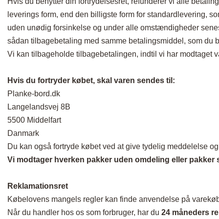
Hvis du benytter din fortrydelsesret, refunderer vi alle betal
leverings form, end den billigste form for standardlevering, som
uden unødig forsinkelse og under alle omstændigheder senest
sådan tilbagebetaling med samme betalingsmiddel, som du ben
Vi kan tilbageholde tilbagebetalingen, indtil vi har modtaget
Hvis du fortryder købet, skal varen sendes til:
Planke-bord.dk
Langelandsvej 8B
5500 Middelfart
Danmark
Du kan også fortryde købet ved at give tydelig meddelelse o
Vi modtager hverken pakker uden omdeling eller pakker s
Reklamationsret
Købelovens mangels regler kan finde anvendelse på varekøb
Når du handler hos os som forbruger, har du
24 måneders re