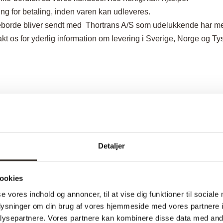
ng for betaling, inden varen kan udleveres.
borde bliver sendt med Thortrans A/S som udelukkende har med
kt os for yderlig information om levering i Sverige, Norge og Ty
ig over tid. Selvom træet er møbel tørt, er det naturmateriale, e
e luftfugtighed. Træet indstiller sig således over tid, afhængig a
vs. produktet skal stå i normal stuetemperatur. Bemærk det må
IK
Detaljer
 direkte mod flise eller trægulv, for at undgå skader.
garantere 100 %, at der vil komme revnedannelser. Dette tolker v
ookies
 eller andet direkte på bordet, da olien skal være helt gennemhærd
se vores indhold og annoncer, til at vise dig funktioner til sociale
oplysninger om din brug af vores hjemmeside med vores partnere i
ysepartnere. Vores partnere kan kombinere disse data med andr