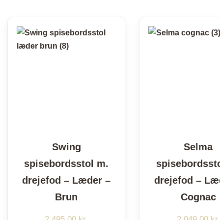
Swing
Selma
spisebordsstol m.
spisebordsst
drejefod – Læder –
drejefod – Læ
Brun
Cognac
2.495,00
kr.
2.049,00
kr.