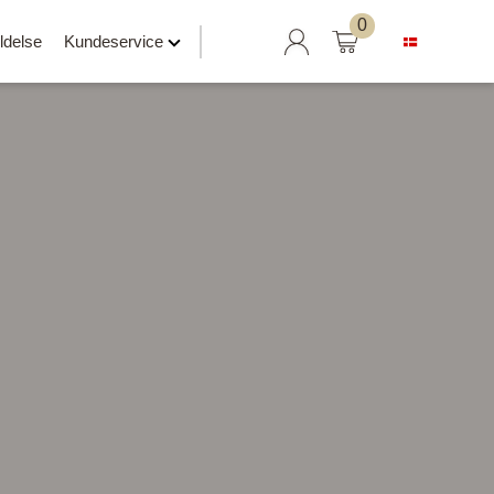
Søg
0
ldelse
Kundeservice
efter:
Hylder klar til salg
Svævehylder
Hylder uden beslag
Hylder med læderrem
er
Hylder med Maze beslag
Hylder med rør