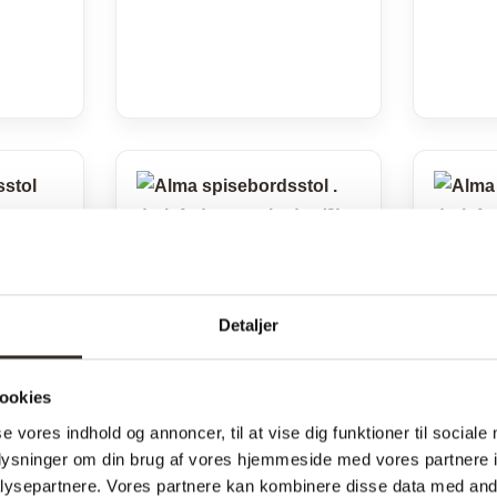
Detaljer
ookies
se vores indhold og annoncer, til at vise dig funktioner til sociale
Alma spisebordsstol
Alma 
oplysninger om din brug af vores hjemmeside med vores partnere i
ol m.
m. drejefod – Læder
m. dr
ysepartnere. Vores partnere kan kombinere disse data med andr