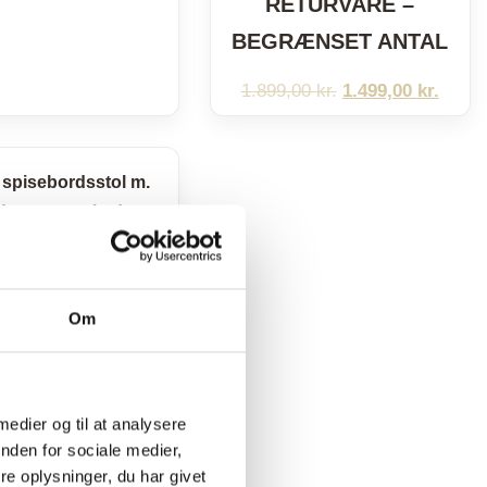
RETURVARE –
BEGRÆNSET ANTAL
1.899,00
kr.
Den
1.499,00
kr.
Den
oprindelige
aktuel
pris
pris
var:
er:
1.899,00 kr..
1.499,
Om
 medier og til at analysere
spisebordsstol
nden for sociale medier,
ejefod – Læder
e oplysninger, du har givet