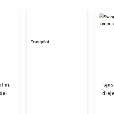
Plaider
Trustpilot
ol m.
spis
der –
drej