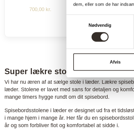
dem, eller som de har indsaml
drejefod – Læ
700,00
kr.
Sort
Samtykkevalg
Nødvendig
2.799,00
kr.
M
Afvis
Super lækre stole i læder
Vi har nu æren af at sælge stole i læder. Lækre spise
læder. Stolene er lavet med sans for detaljen og komfo
mange timers hygge rundt om dit spisebord.
Spisebordsstolene i læder er designet ud fra et tidsløs
i mange hjem i mange år. Her får du en spisebordssto
år og som forbliver flot og komfortabel at sidde i.