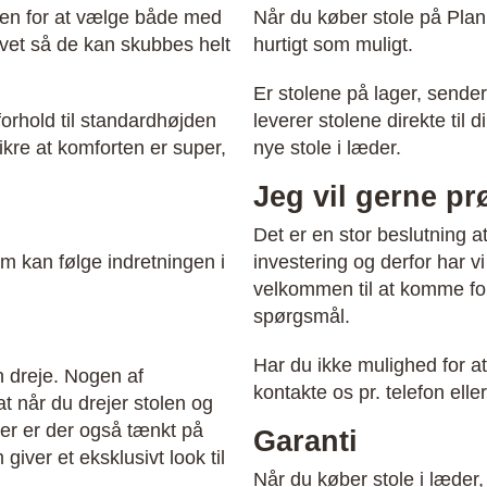
eden for at vælge både med
Når du køber stole på Plan
et så de kan skubbes helt
hurtigt som muligt.
Er stolene på lager, sender
forhold til standardhøjden
leverer stolene direkte til
kre at komforten er super,
nye stole i læder.
Jeg vil gerne pr
Det er en stor beslutning a
 som kan følge indretningen i
investering og derfor har v
velkommen til at komme forb
spørgsmål.
Har du ikke mulighed for a
n dreje. Nogen af
kontakte os pr. telefon elle
 når du drejer stolen og
Her er der også tænkt på
Garanti
iver et eksklusivt look til
Når du køber stole i læder,