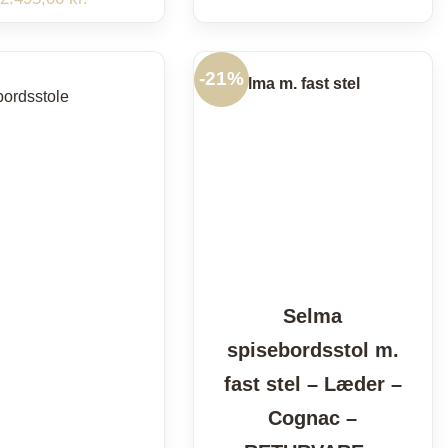
-
21%
Selma
spisebordsstol m.
fast stel – Læder –
Cognac –