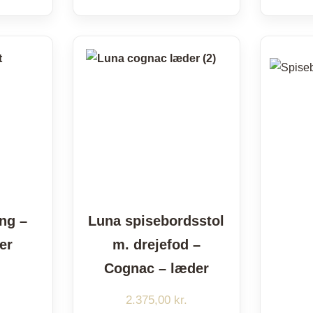
ng –
Luna spisebordsstol
er
m. drejefod –
Cognac – læder
2.375,00
kr.