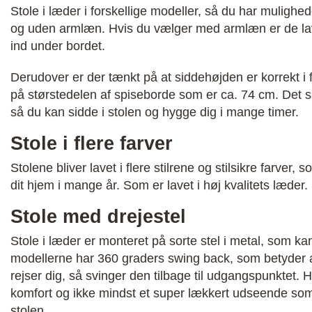
Stole i læder i forskellige modeller, så du har muligh
og uden armlæn. Hvis du vælger med armlæn er de lav
ind under bordet.
Derudover er der tænkt på at siddehøjden er korrekt i 
på størstedelen af spiseborde som er ca. 74 cm. Det si
så du kan sidde i stolen og hygge dig i mange timer.
Stole i flere farver
Stolene bliver lavet i flere stilrene og stilsikre farver,
dit hjem i mange år. Som er lavet i høj kvalitets læder.
Stole med drejestel
Stole i læder er monteret på sorte stel i metal, som ka
modellerne har 360 graders swing back, som betyder at
rejser dig, så svinger den tilbage til udgangspunktet. 
komfort og ikke mindst et super lækkert udseende som g
stolen.