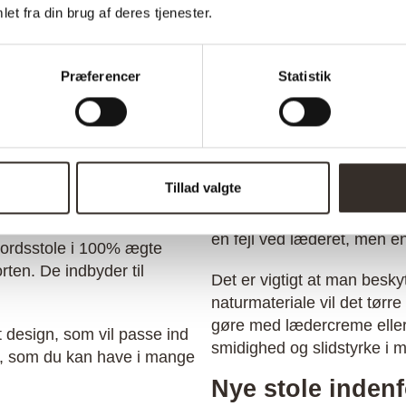
et fra din brug af deres tjenester.
der –
– Sort
2.499,00
kr.
Præferencer
Statistik
ere om Stole i læd
Tillad valgte
Desuden vil læderet patine
en fejl ved læderet, men en
bordsstole i 100% ægte
rten. De indbyder til
Det er vigtigt at man besky
naturmateriale vil det tørr
gøre med lædercreme eller 
t design, som vil passe ind
smidighed og slidstyrke i 
l, som du kan have i mange
Nye stole indenf