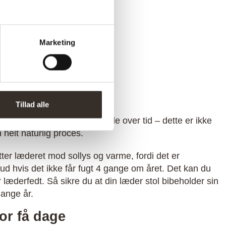
– Cognac
2.499,00
kr.
Marketing
er
Tillad alle
res, dvs. det ændre udseende over tid – dette er ikke
 helt naturlig proces.
tter læderet mod sollys og varme, fordi det er
e ud hvis det ikke får fugt 4 gange om året. Det kan du
læderfedt. Så sikre du at din læder stol bibeholder sin
mange år.
or få dage