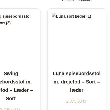
efter
popularite
Swing
Luna spisebordsstol
ebordsstol m.
m. drejefod – Sort –
efod – Læder –
læder
Sort
2.375,00
kr.
2.495,00
kr.