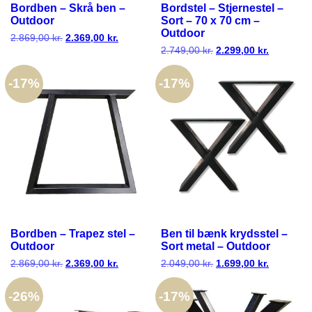
Bordben – Skrå ben –
Bordstel – Stjernestel –
Outdoor
Sort – 70 x 70 cm –
Outdoor
2.869,00
kr.
Den
2.369,00
kr.
Den
oprindelige
aktuelle
2.749,00
kr.
Den
2.299,00
kr.
Den
pris
pris
oprindelige
aktuelle
var:
er:
pris
pris
2.869,00 kr..
2.369,00 kr..
-
17%
-
17%
var:
er:
2.749,00 kr..
2.299,00 k
Bordben – Trapez stel –
Ben til bænk krydsstel –
Outdoor
Sort metal – Outdoor
2.869,00
kr.
Den
2.369,00
kr.
Den
2.049,00
kr.
Den
1.699,00
kr.
Den
oprindelige
aktuelle
oprindelige
aktuelle
pris
pris
pris
pris
-
26%
-
17%
var:
er:
var:
er:
2.869,00 kr..
2.369,00 kr..
2.049,00 kr..
1.699,00 k