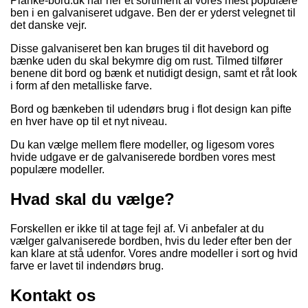
Planke-bord.dk har her et sortiment af vores mest populære
ben i en galvaniseret udgave. Ben der er yderst velegnet til
det danske vejr.
Disse galvaniseret ben kan bruges til dit havebord og
bænke uden du skal bekymre dig om rust. Tilmed tilfører
benene dit bord og bænk et nutidigt design, samt et råt look
i form af den metalliske farve.
Bord og bænkeben til udendørs brug i flot design kan pifte
en hver have op til et nyt niveau.
Du kan vælge mellem flere modeller, og ligesom vores
hvide udgave er de galvaniserede bordben vores mest
populære modeller.
Hvad skal du vælge?
Forskellen er ikke til at tage fejl af. Vi anbefaler at du
vælger galvaniserede bordben, hvis du leder efter ben der
kan klare at stå udenfor. Vores andre modeller i sort og hvid
farve er lavet til indendørs brug.
Kontakt os