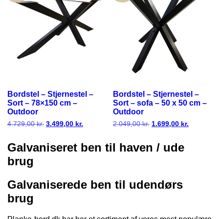
Bordstel – Stjernestel –
Bordstel – Stjernestel –
Sort – 78×150 cm –
Sort – sofa – 50 x 50 cm –
Outdoor
Outdoor
4.729,00
kr.
Den
3.499,00
kr.
Den
2.049,00
kr.
Den
1.699,00
kr.
Den
oprindelige
aktuelle
oprindelige
aktuelle
pris
pris
pris
pris
Galvaniseret ben til haven / ude
var:
er:
var:
er:
4.729,00 kr..
3.499,00 kr..
2.049,00 kr..
1.699,00 k
brug
Galvaniserede ben til udendørs
brug