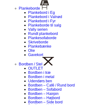
Plankeborde
Plankebord i Eg
Plankebord i Valnød
Plankebord i Fyr
Plankeborde til salg
Vally serien
Rundt plankebord
Plankesofaborde
Skriveborde
Plankebænke
Olie
Gavekort
Bordben / Stel
OUTLET
Bordben i træ
Bordben i metal
Udendørs ben
Bordben – Café / Rund bord
Bordben – Sofabord
Bordben – Hairpin
Bordben – Højbord
Bordben – Side bord