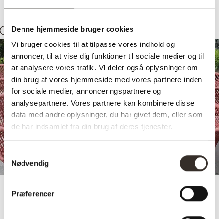
Denne hjemmeside bruger cookies
Søg
Konto
0
Kurv
Vi bruger cookies til at tilpasse vores indhold og
Udendørs ben -
annoncer, til at vise dig funktioner til sociale medier og til
at analysere vores trafik. Vi deler også oplysninger om
Galvaniseret ben
din brug af vores hjemmeside med vores partnere inden
for sociale medier, annonceringspartnere og
Galvaniseret ben kan bruges til dit havebord og bænke
analysepartnere. Vores partnere kan kombinere disse
uden du skal bekymre dig om rust. Benene giver dit bord
data med andre oplysninger, du har givet dem, eller som
eller din bænk et nutidigt design samt et råt look i form af
den metalliske farve.
de har indsamlet fra din brug af deres tjenester.
Design dit bord
Samtykkevalg
Nødvendig
Vælg sortering
Præferencer
Viser 9 resultater
Sorteret
efter