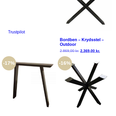
Trustpilot
Bordben – Krydsstel –
Outdoor
2.869,00
kr.
Den
2.369,00
kr.
Den
oprindelige
aktuelle
pris
pris
-
17%
-
16%
var:
er:
2.869,00 kr..
2.369,00 k