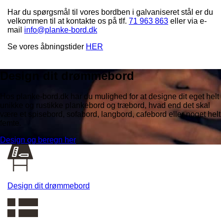
Har du spørgsmål til vores bordben i galvaniseret stål er du
velkommen til at kontakte os på tlf.
71 963 863
eller via e-
mail
info@planke-bord.dk
Se vores åbningstider
HER
Design dit drømmebord
Hos planke-bord.dk har du mulighed for at designe dit eget helt
unikke og rustikke plankebord og træbord, hvad end det skal
være et spisebord, sofabord, langbord, cafebord eller noget helt
femte.
Design og beregn her
Design dit drømmebord