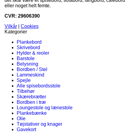
det skal være et spisebord, sofabord, langbord, cafebord
eller noget helt femte.
CVR: 29606390
Vilkår
|
Cookies
Kategorier
Plankebord
Skrivebord
Hylder & reoler
Barstole
Belysning
Bordben / Stel
Lammeskind
Spejle
Alle spisebordsstole
Tilbehør
Skærebrætter
Bordben i træ
Loungestole og lænestole
Plankebænke
Olie
Tøjstativer og knager
Gavekort