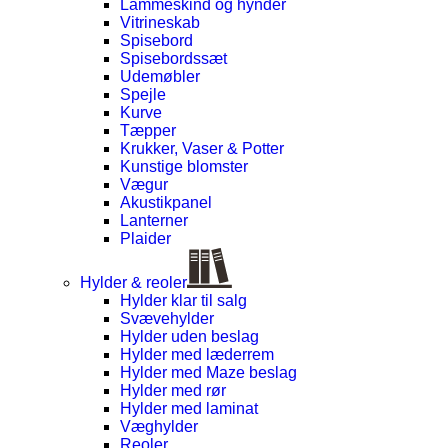
Lammeskind og hynder
Vitrineskab
Spisebord
Spisebordssæt
Udemøbler
Spejle
Kurve
Tæpper
Krukker, Vaser & Potter
Kunstige blomster
Vægur
Akustikpanel
Lanterner
Plaider
Hylder & reoler
Hylder klar til salg
Svævehylder
Hylder uden beslag
Hylder med læderrem
Hylder med Maze beslag
Hylder med rør
Hylder med laminat
Væghylder
Reoler