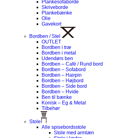
Plankesofaborde
Skriveborde
Plankebænke
Olie
Gavekort
Bordben / Stel
OUTLET
Bordben i træ
Bordben i metal
Udendørs ben
Bordben – Café / Rund bord
Bordben – Sofabord
Bordben – Hairpin
Bordben – Højbord
Bordben – Side bord
Bordben – Hvide
Ben til bænke
Konisk – Eg & Metal
Tilbehør
Stole
Alle spisebordsstole
Stole med armlæn