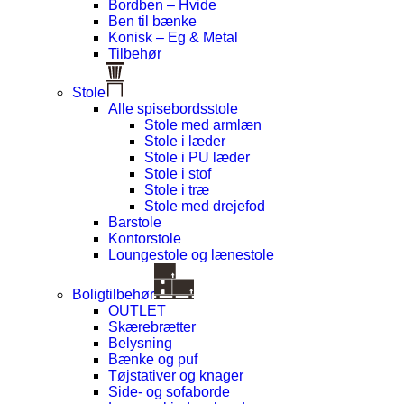
Bordben – Hvide
Ben til bænke
Konisk – Eg & Metal
Tilbehør
Stole
Alle spisebordsstole
Stole med armlæn
Stole i læder
Stole i PU læder
Stole i stof
Stole i træ
Stole med drejefod
Barstole
Kontorstole
Loungestole og lænestole
Boligtilbehør
OUTLET
Skærebrætter
Belysning
Bænke og puf
Tøjstativer og knager
Side- og sofaborde