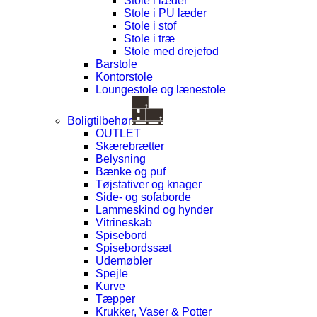
Stole i læder
Stole i PU læder
Stole i stof
Stole i træ
Stole med drejefod
Barstole
Kontorstole
Loungestole og lænestole
Boligtilbehør
OUTLET
Skærebrætter
Belysning
Bænke og puf
Tøjstativer og knager
Side- og sofaborde
Lammeskind og hynder
Vitrineskab
Spisebord
Spisebordssæt
Udemøbler
Spejle
Kurve
Tæpper
Krukker, Vaser & Potter