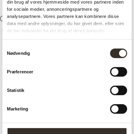
din brug af vores hjemmeside med vores partnere inden
for sociale medier, annonceringspartnere og
analysepartnere. Vores partnere kan kombinere disse
Søg
Konto
0
Kurv
data med andre oplysninger, du har givet dem, eller som
-
17%
de har indsamlet fra din brug af deres tjenester.
Samtykkevalg
Nødvendig
Præferencer
Statistik
Marketing