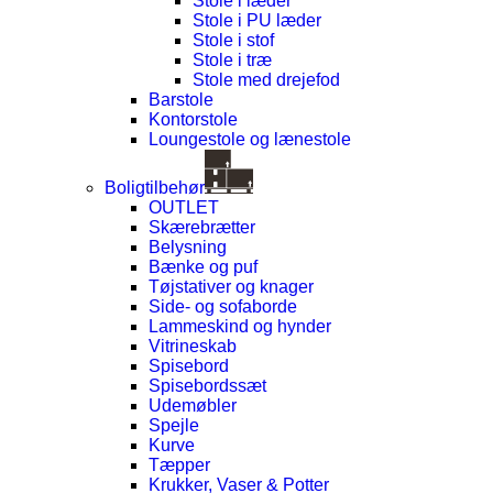
Stole i læder
Stole i PU læder
Stole i stof
Stole i træ
Stole med drejefod
Barstole
Kontorstole
Loungestole og lænestole
Boligtilbehør
OUTLET
Skærebrætter
Belysning
Bænke og puf
Tøjstativer og knager
Side- og sofaborde
Lammeskind og hynder
Vitrineskab
Spisebord
Spisebordssæt
Udemøbler
Spejle
Kurve
Tæpper
Krukker, Vaser & Potter