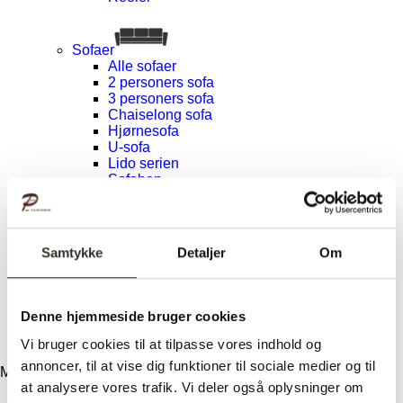
Sofaer
Alle sofaer
2 personers sofa
3 personers sofa
Chaiselong sofa
Hjørnesofa
U-sofa
Lido serien
Sofaben
Inspiration
Design
Vilkår
Om træet
Samtykke
Detaljer
Om
Vedligeholdelse
Kundeservice
Levering
Returnering
Denne hjemmeside bruger cookies
Reklamation
Kontakt
Vi bruger cookies til at tilpasse vores indhold og
annoncer, til at vise dig funktioner til sociale medier og til
Menu
at analysere vores trafik. Vi deler også oplysninger om