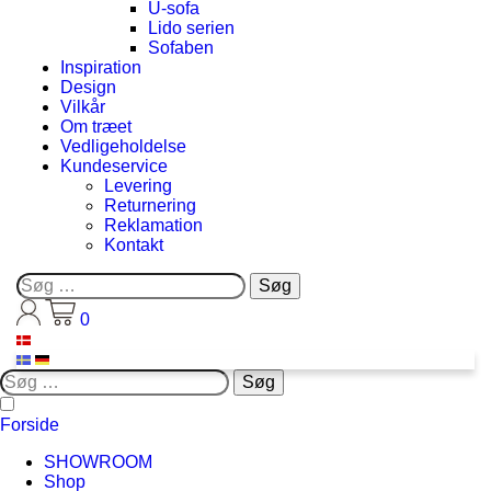
U-sofa
Lido serien
Sofaben
Inspiration
Design
Vilkår
Om træet
Vedligeholdelse
Kundeservice
Levering
Returnering
Reklamation
Kontakt
Søg
efter:
0
Søg
efter:
Forside
SHOWROOM
Shop