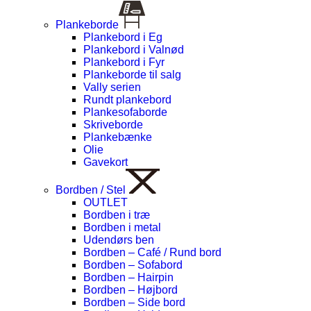
Plankeborde
Plankebord i Eg
Plankebord i Valnød
Plankebord i Fyr
Plankeborde til salg
Vally serien
Rundt plankebord
Plankesofaborde
Skriveborde
Plankebænke
Olie
Gavekort
Bordben / Stel
OUTLET
Bordben i træ
Bordben i metal
Udendørs ben
Bordben – Café / Rund bord
Bordben – Sofabord
Bordben – Hairpin
Bordben – Højbord
Bordben – Side bord