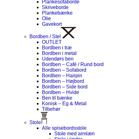
Plankesofaborde
Skriveborde
Plankebænke
Olie
Gavekort
Bordben / Stel
OUTLET
Bordben i træ
Bordben i metal
Udendørs ben
Bordben – Café / Rund bord
Bordben – Sofabord
Bordben – Hairpin
Bordben – Højbord
Bordben – Side bord
Bordben – Hvide
Ben til bænke
Konisk – Eg & Metal
Tilbehør
Stole
Alle spisebordsstole
Stole med armlæn