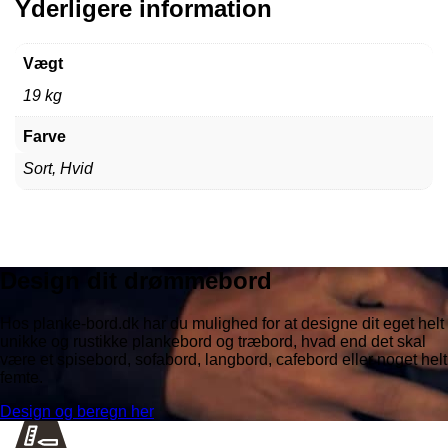
Yderligere information
Vægt
19 kg
Farve
Sort, Hvid
Design dit drømmebord
Hos planke-bord.dk har du mulighed for at designe dit eget helt
unikke og rustikke plankebord og træbord, hvad end det skal
være et spisebord, sofabord, langbord, cafebord eller noget helt
femte.
Design og beregn her