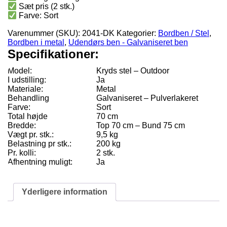
Sæt pris (2 stk.)
Farve: Sort
Varenummer (SKU):
2041-DK
Kategorier:
Bordben / Stel
,
Bordben i metal
,
Udendørs ben - Galvaniseret ben
Specifikationer:
Model:
Kryds stel – Outdoor
I udstilling:
Ja
Materiale:
Metal
Behandling
Galvaniseret – Pulverlakeret
Farve:
Sort
Total højde
70 cm
Bredde:
Top 70 cm – Bund 75 cm
Vægt pr. stk.:
9,5 kg
Belastning pr stk.:
200 kg
Pr. kolli:
2 stk.
Afhentning muligt:
Ja
Yderligere information