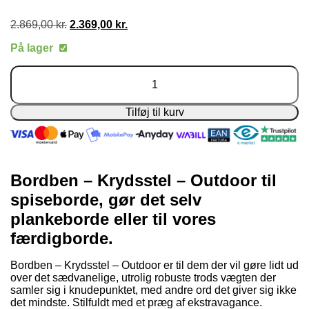
2.869,00
kr.
Den
2.369,00
kr.
Den
oprindelige
aktuelle
På lager
pris
pris
var:
er:
Bordben
2.869,00 kr..
2.369,00 kr..
-
Krydsstel
-
Tilføj til kurv
Outdoor
antal
Bordben – Krydsstel – Outdoor til
spiseborde, gør det selv
plankeborde eller til vores
færdigborde.
Bordben – Krydsstel – Outdoor er til dem der vil gøre lidt ud
over det sædvanelige, utrolig robuste trods vægten der
samler sig i knudepunktet, med andre ord det giver sig ikke
det mindste. Stilfuldt med et præg af ekstravagance.