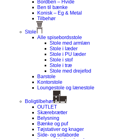
Bordben – Hvide
Ben til bænke
Konisk – Eg & Metal
Tilbehør
Stole
Alle spisebordsstole
Stole med armlæn
Stole i læder
Stole i PU læder
Stole i stof
Stole i træ
Stole med drejefod
Barstole
Kontorstole
Loungestole og lænestole
Boligtilbehør
OUTLET
Skærebrætter
Belysning
Bænke og puf
Tøjstativer og knager
Side- og sofaborde