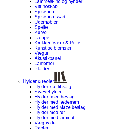
Lammeskind og hynder
Vitrineskab
Spisebord
Spisebordssæt
Udemøbler
Spejle
Kurve
Tæpper
Krukker, Vaser & Potter
Kunstige blomster
Vægur
Akustikpanel
Lanterner
Plaider
Hylder & reoler
Hylder klar til salg
Svævehylder
Hylder uden beslag
Hylder med læderrem
Hylder med Maze beslag
Hylder med rør
Hylder med laminat
Væghylder
Reoler