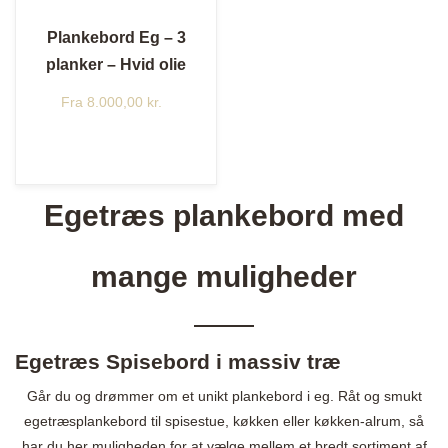
Plankebord Eg – 3
planker – Hvid olie
Fra
8.000,00
kr.
Egetræs plankebord med
mange muligheder
Egetræs Spisebord i massiv træ
Går du og drømmer om et unikt plankebord i eg. Råt og smukt
egetræsplankebord til spisestue, køkken eller køkken-alrum, så
har du her muligheden for at vælge mellem et bredt sortiment af