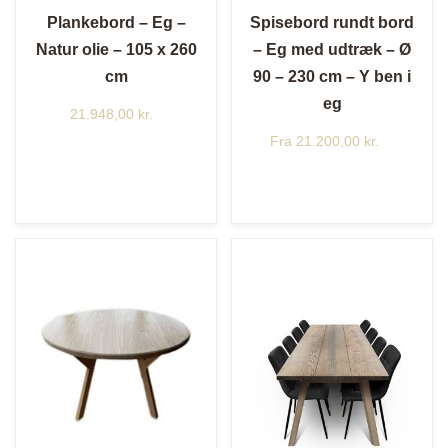
Plankebord – Eg –
Spisebord rundt bord
Natur olie – 105 x 260
– Eg med udtræk – Ø
cm
90 – 230 cm – Y ben i
eg
21.948,00
kr.
Fra
21.200,00
kr.