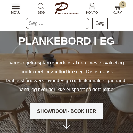
0
MENU
SØG
KONTO
KURV
Søg
efter:
PLANKEBORD I EG
Vores egetræsplankeborde er af den fineste kvalitet og
produceret i møbeltørt træ i eg. Det er dansk
kvalitetshåndværk, hvor design og funktionalitet går hånd i
hånd, og hvor der ikke er sparet på detaljerne.
SHOWROOM - BOOK HER