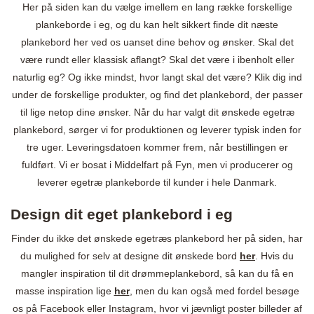
Her på siden kan du vælge imellem en lang række forskellige
plankeborde i eg, og du kan helt sikkert finde dit næste
plankebord her ved os uanset dine behov og ønsker. Skal det
være rundt eller klassisk aflangt? Skal det være i ibenholt eller
naturlig eg? Og ikke mindst, hvor langt skal det være? Klik dig ind
under de forskellige produkter, og find det plankebord, der passer
til lige netop dine ønsker. Når du har valgt dit ønskede egetræ
plankebord, sørger vi for produktionen og leverer typisk inden for
tre uger. Leveringsdatoen kommer frem, når bestillingen er
fuldført. Vi er bosat i Middelfart på Fyn, men vi producerer og
leverer egetræ plankeborde til kunder i hele Danmark.
Design dit eget plankebord i eg
Finder du ikke det ønskede egetræs plankebord her på siden, har
du mulighed for selv at designe dit ønskede bord
her
. Hvis du
mangler inspiration til dit drømmeplankebord, så kan du få en
masse inspiration lige
her
, men du kan også med fordel besøge
os på Facebook eller Instagram, hvor vi jævnligt poster billeder af