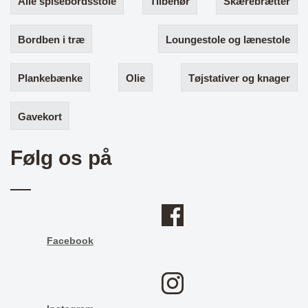
Alle spisebordsstole
Tilbehør
Skærebrætter
Bordben i træ
Loungestole og lænestole
Plankebænke
Olie
Tøjstativer og knager
Gavekort
Følg os på
Facebook