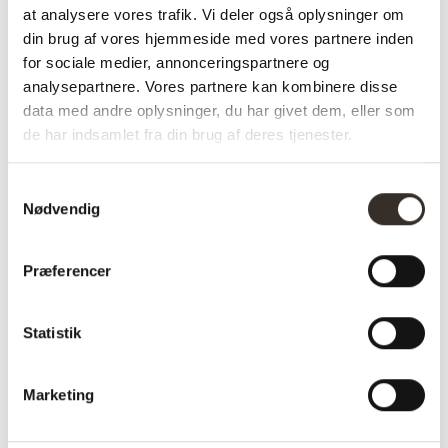
at analysere vores trafik. Vi deler også oplysninger om
din brug af vores hjemmeside med vores partnere inden
Plankebord Eg – 3
Plankebord Eg – 3
for sociale medier, annonceringspartnere og
planker – Valnød olie
planker – Hvid olie –
analysepartnere. Vores partnere kan kombinere disse
– Træben
Træben
data med andre oplysninger, du har givet dem, eller som
de har indsamlet fra din brug af deres tjenester.
Fra
8.000,00
kr.
Fra
8.000,00
kr.
Samtykkevalg
Nødvendig
Præferencer
Statistik
Marketing