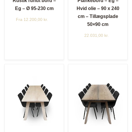
Rustik rundt bord –
Plankebord – Eg –
Eg – Ø 95-230 cm
Hvid olie – 90 x 240
cm – Tillægsplade
Fra
12.200,00
kr.
50×90 cm
22.031,00
kr.