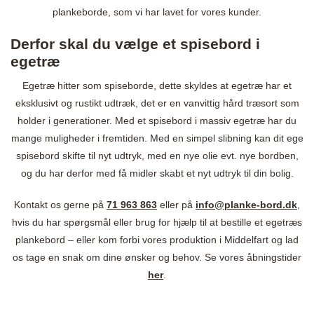
plankeborde, som vi har lavet for vores kunder.
Derfor skal du vælge et spisebord i
egetræ
Egetræ hitter som spiseborde, dette skyldes at egetræ har et
eksklusivt og rustikt udtræk, det er en vanvittig hård træsort som
holder i generationer. Med et spisebord i massiv egetræ har du
mange muligheder i fremtiden. Med en simpel slibning kan dit ege
spisebord skifte til nyt udtryk, med en nye olie evt. nye bordben,
og du har derfor med få midler skabt et nyt udtryk til din bolig.
Kontakt os gerne på
71 963 863
eller på
info@planke-bord.dk
,
hvis du har spørgsmål eller brug for hjælp til at bestille et egetræs
plankebord – eller kom forbi vores produktion i Middelfart og lad
os tage en snak om dine ønsker og behov. Se vores åbningstider
her
.