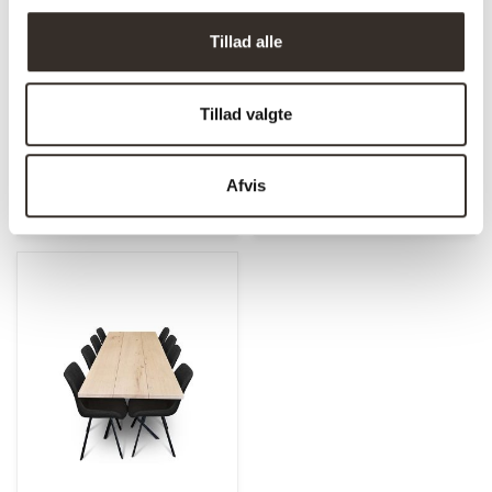
Tillad alle
Plankebord Eg – 3
Plankebord Eg – 2
planker – Valnød olie
planker – Valnød olie
– Træben
Tillad valgte
Fra
8.000,00
kr.
Fra
8.000,00
kr.
Afvis