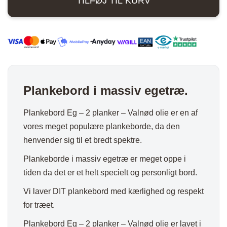
TILFØJ TIL KURV
planker
-
Valnød
olie
antal
Plankebord i massiv egetræ.
Plankebord Eg – 2 planker – Valnød olie er en af
vores meget populære plankeborde, da den
henvender sig til et bredt spektre.
Plankeborde i massiv egetræ er meget oppe i
tiden da det er et helt specielt og personligt bord.
Vi laver DIT plankebord med kærlighed og respekt
for træet.
Plankebord Eg – 2 planker – Valnød olie er lavet i