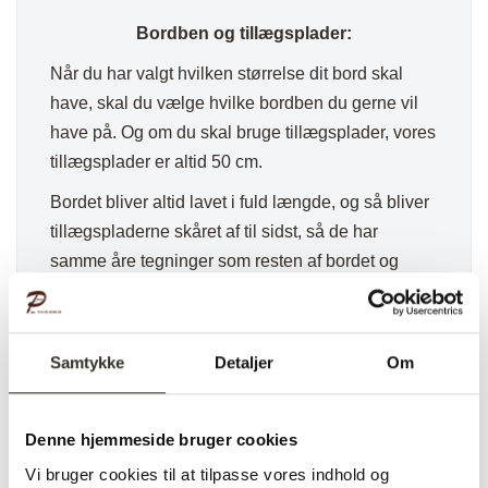
Bordben og tillægsplader:
Når du har valgt hvilken størrelse dit bord skal
have, skal du vælge hvilke bordben du gerne vil
have på. Og om du skal bruge tillægsplader, vores
tillægsplader er altid 50 cm.
Bordet bliver altid lavet i fuld længde, og så bliver
tillægspladerne skåret af til sidst, så de har
samme åre tegninger som resten af bordet og
bliver integreret så godt som muligt.
Vedligeholdelse:
Samtykke
Detaljer
Om
Det er nemt at vedligeholde et plankebord, til
daglig skal det aftørres med en fugtig klud UDEN
Denne hjemmeside bruger cookies
rengørings midler.
Vi bruger cookies til at tilpasse vores indhold og
Alt efter miljø og hvor meget det bliver aftørret,