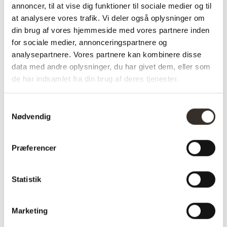
annoncer, til at vise dig funktioner til sociale medier og til
skal det have olie ca. 2 gange om ret (forår og
at analysere vores trafik. Vi deler også oplysninger om
efterår).
din brug af vores hjemmeside med vores partnere inden
for sociale medier, annonceringspartnere og
Ved levering medfølger én bøtte valnød olie.
analysepartnere. Vores partnere kan kombinere disse
data med andre oplysninger, du har givet dem, eller som
Levering:
de har indsamlet fra din brug af deres tjenester.
Dette er en bestillingsvare som bliver håndlavet
efter bestilling, leverings dato fastsættes når
Samtykkevalg
ordren er modtaget.
Nødvendig
Ved levering ligger der skruer til montering af
bordbenene, vedligeholdelses vejledning samt 1
Præferencer
bøtte olie i kassen bord bordben.
Leveringen sker til kantsten, derfor skal du selv
Statistik
bære bordet ind. Når bordet er klar til levering,
kontakter vi dig for at aftale leveringsdag.
Marketing