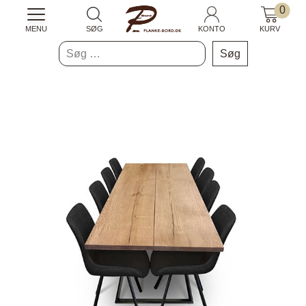
0
MENU
SØG
KONTO
KURV
Søg
efter: