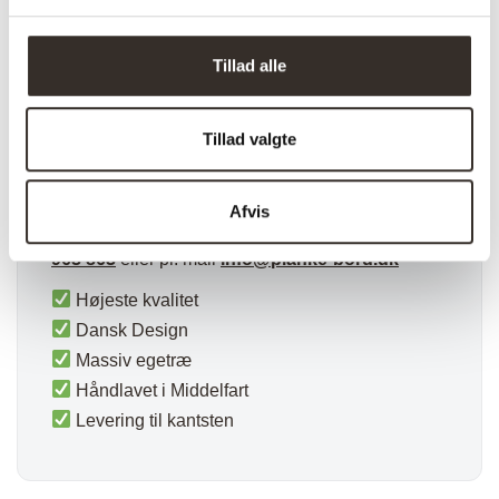
Inspiration:
Mangler du inspiration til hvordan dit håndlavede
Tillad alle
bord skal se ud? Tjek vores inspirations
katalog
HER
Tillad valgte
Kontakt:
Har du spørgsmål til dette flotte bord er du
Afvis
naturligvis velkommen til at kontakte os på tlf.
71
963 863
eller pr. mail
info@planke-bord.dk
Højeste kvalitet
Dansk Design
Massiv egetræ
Håndlavet i Middelfart
Levering til kantsten