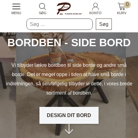
0
MENU
SØG
KONTO
KURV
Søg
efter:
BORDBEN - SIDE BORD
Vi tilbyder lækre bordben til side borde og andre små
borde. Det er meget oppe i tiden at have små borde i
indretningen, så selvfølgelig tilbyder vi dette, i vores brede
sortiment af bordben.
DESIGN DIT BORD