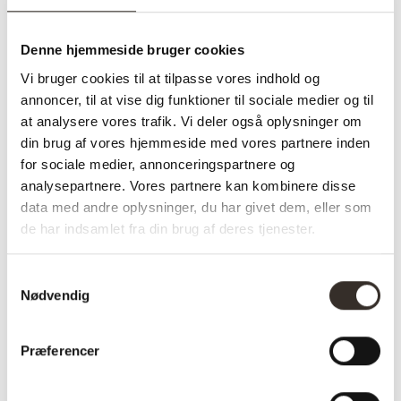
indretningen, så selvfølgelig tilbyder vi dette i vores brede
sortiment af bordben.
Denne hjemmeside bruger cookies
Vores bordben til sideborde er i højeste kvalitet. Designet er lavet,
Vi bruger cookies til at tilpasse vores indhold og
så det kan passe ind i mange hjem i mange år. Med moderne
annoncer, til at vise dig funktioner til sociale medier og til
nordisk design er der noget for alle.
at analysere vores trafik. Vi deler også oplysninger om
din brug af vores hjemmeside med vores partnere inden
Vi udvider løbende vores sortiment, og ønsker du et specifikt sæt
for sociale medier, annonceringspartnere og
bordben, som findes til spisebord, men ikke i en lavere model til
analysepartnere. Vores partnere kan kombinere disse
sofa- eller sidebord, så er du velkommen til at skrive til os. De
data med andre oplysninger, du har givet dem, eller som
fleste modeller kan laves i træ i lige den størrelse du ønsker.
de har indsamlet fra din brug af deres tjenester.
Flere størrelser til alle typer borde
Samtykkevalg
Nødvendig
Uanset hvilket bord du mangler ben til, har vi med stor
sandsynlighed det du leder efter. Sidebordben i forskellige højder
i flere modeller sikrer at bordet kommer til at stå lige som du
Præferencer
ønsker det.