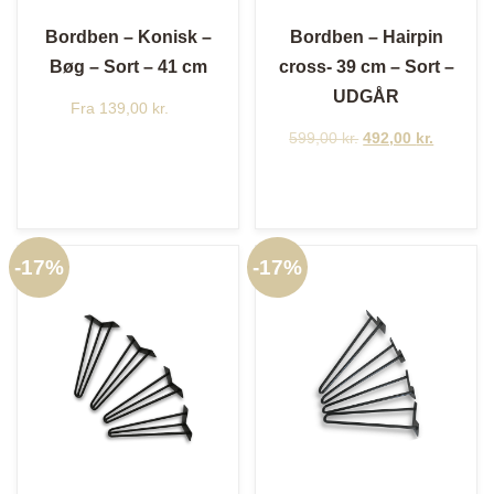
Bordben – Konisk –
Bordben – Hairpin
Bøg – Sort – 41 cm
cross- 39 cm – Sort –
UDGÅR
Fra
139,00
kr.
599,00
kr.
Den
492,00
kr.
Den
oprindelige
aktuelle
pris
pris
var:
er:
599,00 kr..
492,00 k
-
17%
-
17%