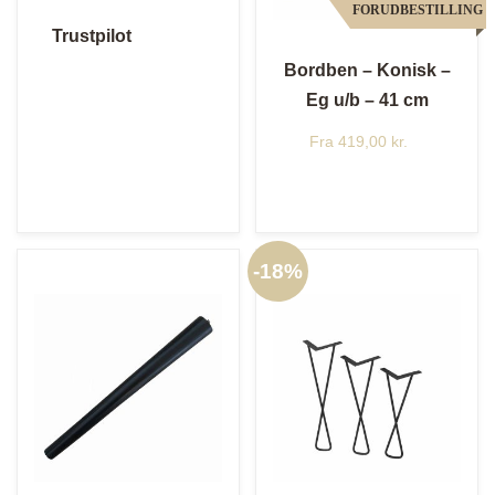
FORUDBESTILLING
Trustpilot
Bordben – Konisk –
Eg u/b – 41 cm
Fra
419,00
kr.
-
18%