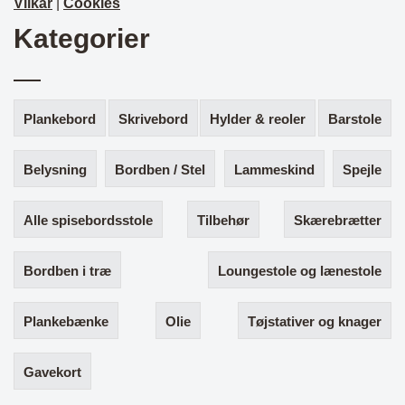
Vilkår
|
Cookies
Kategorier
Plankebord
Skrivebord
Hylder & reoler
Barstole
Belysning
Bordben / Stel
Lammeskind
Spejle
Alle spisebordsstole
Tilbehør
Skærebrætter
Bordben i træ
Loungestole og lænestole
Plankebænke
Olie
Tøjstativer og knager
Gavekort