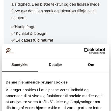
alsidighed. Den bløde tekstur og den tidløse hvide
farve gør det til en smuk og luksuriøs tilføjelse til
dit hjem.
✅Hurtig fragt
✅ Kvalitet & Design
✅ 14 dages fuld returret
✅ Levering: 1-3 dage
✅ Stk pris
✅ Farve: Hvid
Samtykke
Detaljer
Om
Hvis du mangler inspiration til indretning af dit
hjem finder du inspiration på vores Pinterest profil.
Denne hjemmeside bruger cookies
Du kan også følge os på Facebook og Instagram
hvor vi lægger nyheder op, der er også billeder fra
Vi bruger cookies til at tilpasse vores indhold og
annoncer, til at vise dig funktioner til sociale medier og til
vores kunder som har fået leveret deres drømme
at analysere vores trafik. Vi deler også oplysninger om
plankebord.
din brug af vores hjemmeside med vores partnere inden