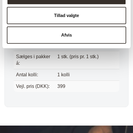
Højde:
6.5 cm
Tillad valgte
Vægt (brutto):
0,9 kg
Vægt (netto):
0,9 kg
Afvis
Samle info:
Samlet
Sælges i pakker
1 stk. (pris pr. 1 stk.)
á:
Antal kolli:
1 kolli
Vejl. pris (DKK):
399