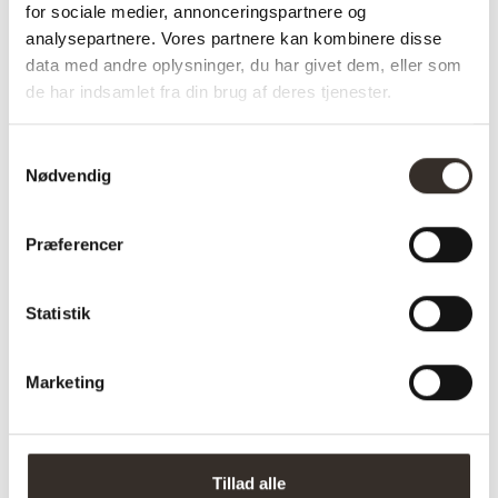
for sociale medier, annonceringspartnere og
analysepartnere. Vores partnere kan kombinere disse
data med andre oplysninger, du har givet dem, eller som
Varenummer (SKU):
889-DK
Kategorier:
Boligtilbehør
,
de har indsamlet fra din brug af deres tjenester.
Lammeskind
,
Lammeskind og hynder
Samtykkevalg
Nødvendig
Specifikationer:
Præferencer
Model:
Lammeskind Imiteret –
Råhvid
Statistik
I udstilling:
Nej
Materiale:
Polyester
Marketing
Farve:
Råhvid
Længde:
180 cm
Tillad alle
Bredde:
60 cm