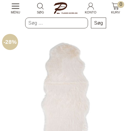
0
MENU
SØG
KONTO
KURV
Søg
efter:
-
28%