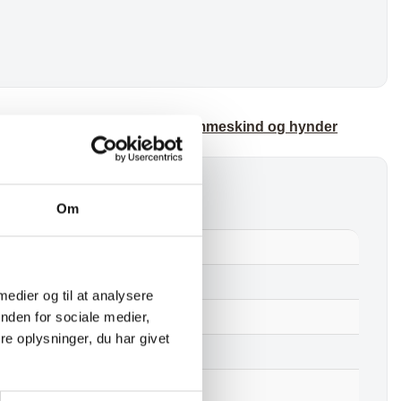
oligtilbehør
,
Lammeskind
,
Lammeskind og hynder
Om
Lammeskind – Råhvid
Nej
 medier og til at analysere
nden for sociale medier,
Ægte lammeskind
e oplysninger, du har givet
Råhvid
85 cm