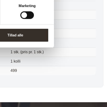
50 cm
Marketing
5 cm
0,7 kg
0,7 kg
Tillad alle
Samlet
1 stk. (pris pr. 1 stk.)
1 kolli
499