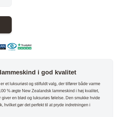
er:
nder
Hylder med laminat
Væghylder
..
324,00 kr..
Reoler
ammeskind i god kvalitet
otter
er et luksuriøst og stilfuldt valg, der tilfører både varme
af 100 % ægte New Zealandsk lammeskind i høj kvalitet,
er giver en blød og luksuriøs følelse. Den smukke hvide
yk, hvilket gør det perfekt til at pryde indretningen i