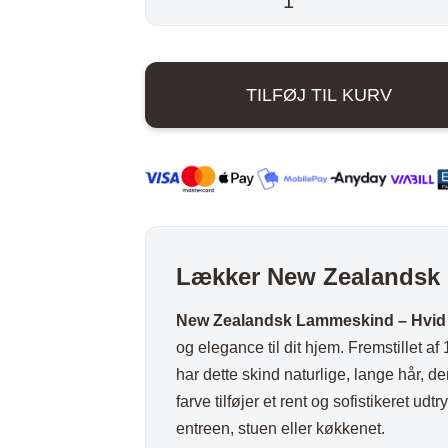
var:
ord
Stole i træ
Lammeskind og hy
Zealandsk
lammeskind
n
Stole med
Vitrineskab
499,00 kr
–
rd
drejefod
Spisebord
TILFØJ TIL KURV
Hvid
bord
Spisebordssæt
antal
Udemøbler
Spejle
etal
Kurve
Tæpper
Lækker New Zealandsk l
Krukker, Vaser & P
Kunstige blomster
New Zealandsk Lammeskind – Hvid
og elegance til dit hjem. Fremstillet 
Vægur
har dette skind naturlige, lange hår, d
Akustikpanel
farve tilføjer et rent og sofistikeret udtr
Lanterner
entreen, stuen eller køkkenet.