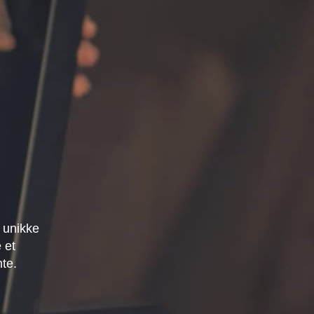
 unikke
 et
mte.