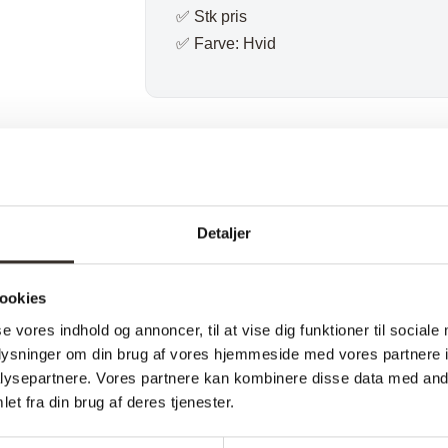
✅ Stk pris
✅ Farve: Hvid
Varenummer (SKU):
434-DK
Kategorier:
B
Specifikationer:
Detaljer
Model:
ookies
I udstilling:
se vores indhold og annoncer, til at vise dig funktioner til sociale
oplysninger om din brug af vores hjemmeside med vores partnere i
Materiale:
ysepartnere. Vores partnere kan kombinere disse data med andr
Farve:
et fra din brug af deres tjenester.
Længde: