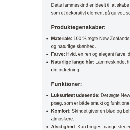
Plaider
Dette lammeskind er ideelt til at skabe 
som et dekorativt element på gulvet, 
Produktegenskaber:
Materiale:
100 % ægte New Zealandsk l
og naturlige skønhed.
Farve:
Hvid, en ren og elegant farve, de
Naturlige lange hår:
Lammeskindet har 
din indretning.
Funktioner:
Luksuriøst udseende:
Det ægte New Z
præg, som er både smukt og funktionel
Komfort:
Skindet giver en blød og beha
atmosfære.
Alsidighed:
Kan bruges mange steder i