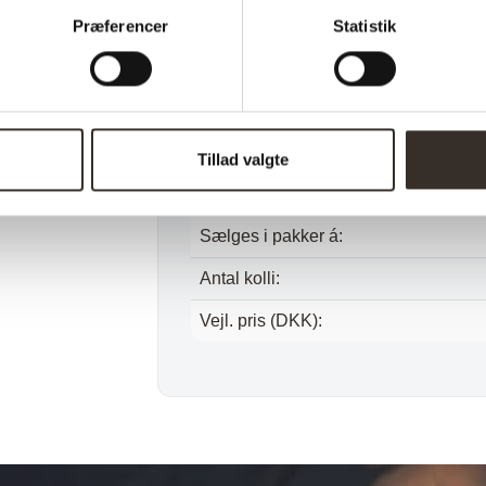
Bredde:
Præferencer
Statistik
Højde:
Vægt (brutto):
Vægt (netto):
Tillad valgte
Samle info:
Sælges i pakker á:
Antal kolli:
Vejl. pris (DKK):