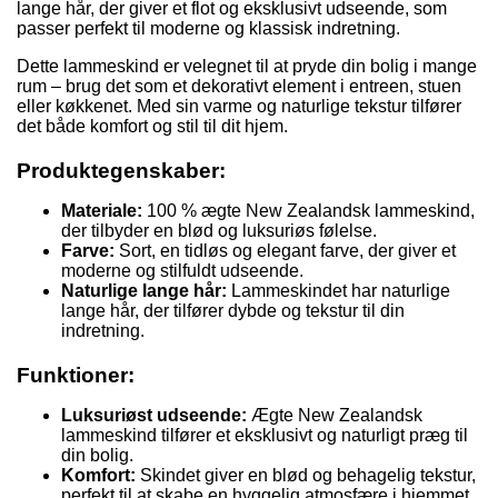
lange hår, der giver et flot og eksklusivt udseende, som
passer perfekt til moderne og klassisk indretning.
Dette lammeskind er velegnet til at pryde din bolig i mange
rum – brug det som et dekorativt element i entreen, stuen
eller køkkenet. Med sin varme og naturlige tekstur tilfører
det både komfort og stil til dit hjem.
Produktegenskaber:
Materiale:
100 % ægte New Zealandsk lammeskind,
der tilbyder en blød og luksuriøs følelse.
Farve:
Sort, en tidløs og elegant farve, der giver et
moderne og stilfuldt udseende.
Naturlige lange hår:
Lammeskindet har naturlige
lange hår, der tilfører dybde og tekstur til din
indretning.
Funktioner:
Luksuriøst udseende:
Ægte New Zealandsk
lammeskind tilfører et eksklusivt og naturligt præg til
din bolig.
Komfort:
Skindet giver en blød og behagelig tekstur,
perfekt til at skabe en hyggelig atmosfære i hjemmet.