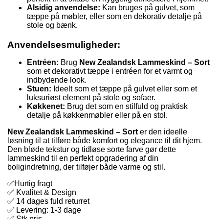
Alsidig anvendelse:
Kan bruges på gulvet, som
tæppe på møbler, eller som en dekorativ detalje på
stole og bænk.
Anvendelsesmuligheder:
Entréen:
Brug
New Zealandsk Lammeskind – Sort
som et dekorativt tæppe i entréen for et varmt og
indbydende look.
Stuen:
Ideelt som et tæppe på gulvet eller som et
luksuriøst element på stole og sofaer.
Køkkenet:
Brug det som en stilfuld og praktisk
detalje på køkkenmøbler eller på en stol.
New Zealandsk Lammeskind – Sort
er den ideelle
løsning til at tilføre både komfort og elegance til dit hjem.
Den bløde tekstur og tidløse sorte farve gør dette
lammeskind til en perfekt opgradering af din
boligindretning, der tilføjer både varme og stil.
✅Hurtig fragt
✅ Kvalitet & Design
✅ 14 dages fuld returret
✅ Levering: 1-3 dage
✅ Stk pris