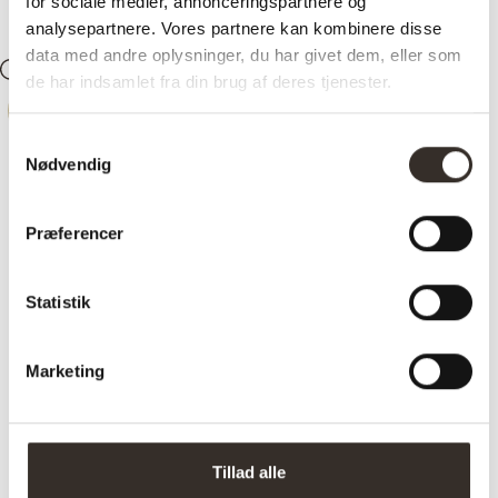
for sociale medier, annonceringspartnere og
analysepartnere. Vores partnere kan kombinere disse
data med andre oplysninger, du har givet dem, eller som
Søg
Konto
0
Kurv
de har indsamlet fra din brug af deres tjenester.
-
35%
Samtykkevalg
Nødvendig
Præferencer
Trustpilot
Statistik
New Zealandsk
Marketing
lammeskind – Sort
Tillad alle