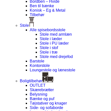
Bordben – Hvide
Ben til bænke
Konisk – Eg & Metal
Tilbehør
Stole
Alle spisebordsstole
Stole med armlæn
Stole i læder
Stole i PU læder
Stole i stof
Stole i træ
Stole med drejefod
Barstole
Kontorstole
Loungestole og lænestole
Boligtilbehør
OUTLET
Skærebrætter
Belysning
Bænke og puf
Tøjstativer og knager
Side- og sofaborde