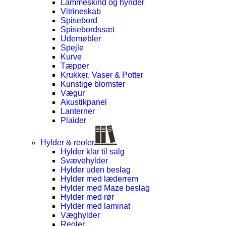
Lammeskind og hynder
Vitrineskab
Spisebord
Spisebordssæt
Udemøbler
Spejle
Kurve
Tæpper
Krukker, Vaser & Potter
Kunstige blomster
Vægur
Akustikpanel
Lanterner
Plaider
Hylder & reoler
Hylder klar til salg
Svævehylder
Hylder uden beslag
Hylder med læderrem
Hylder med Maze beslag
Hylder med rør
Hylder med laminat
Væghylder
Reoler