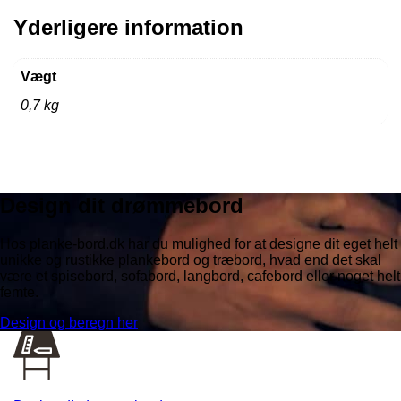
Yderligere information
Vægt
0,7 kg
Design dit drømmebord
Hos planke-bord.dk har du mulighed for at designe dit eget helt
unikke og rustikke plankebord og træbord, hvad end det skal
være et spisebord, sofabord, langbord, cafebord eller noget helt
femte.
Design og beregn her