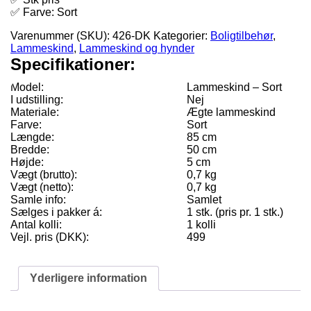
✅ Farve: Sort
Varenummer (SKU):
426-DK
Kategorier:
Boligtilbehør
,
Lammeskind
,
Lammeskind og hynder
Specifikationer:
Model:
Lammeskind – Sort
I udstilling:
Nej
Materiale:
Ægte lammeskind
Farve:
Sort
Længde:
85 cm
Bredde:
50 cm
Højde:
5 cm
Vægt (brutto):
0,7 kg
Vægt (netto):
0,7 kg
Samle info:
Samlet
Sælges i pakker á:
1 stk. (pris pr. 1 stk.)
Antal kolli:
1 kolli
Vejl. pris (DKK):
499
Yderligere information