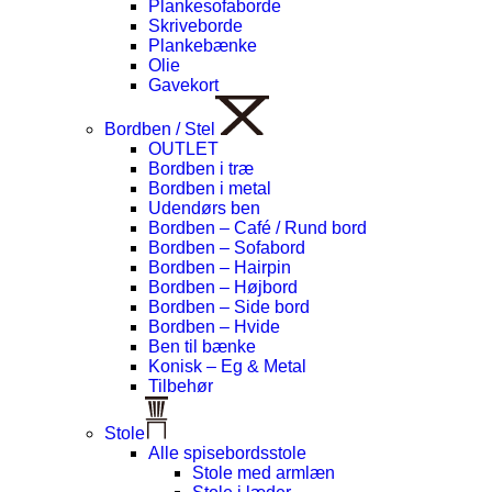
Plankesofaborde
Skriveborde
Plankebænke
Olie
Gavekort
Bordben / Stel
OUTLET
Bordben i træ
Bordben i metal
Udendørs ben
Bordben – Café / Rund bord
Bordben – Sofabord
Bordben – Hairpin
Bordben – Højbord
Bordben – Side bord
Bordben – Hvide
Ben til bænke
Konisk – Eg & Metal
Tilbehør
Stole
Alle spisebordsstole
Stole med armlæn