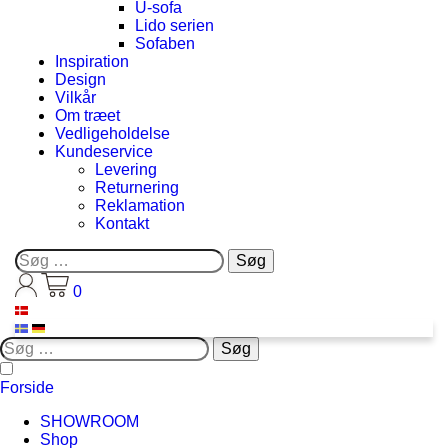
U-sofa
Lido serien
Sofaben
Inspiration
Design
Vilkår
Om træet
Vedligeholdelse
Kundeservice
Levering
Returnering
Reklamation
Kontakt
Søg
efter:
0
Søg
efter:
Forside
SHOWROOM
Shop