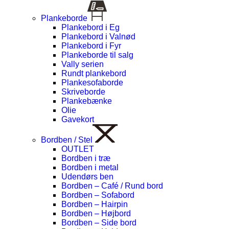
Plankeborde
Plankebord i Eg
Plankebord i Valnød
Plankebord i Fyr
Plankeborde til salg
Vally serien
Rundt plankebord
Plankesofaborde
Skriveborde
Plankebænke
Olie
Gavekort
Bordben / Stel
OUTLET
Bordben i træ
Bordben i metal
Udendørs ben
Bordben – Café / Rund bord
Bordben – Sofabord
Bordben – Hairpin
Bordben – Højbord
Bordben – Side bord