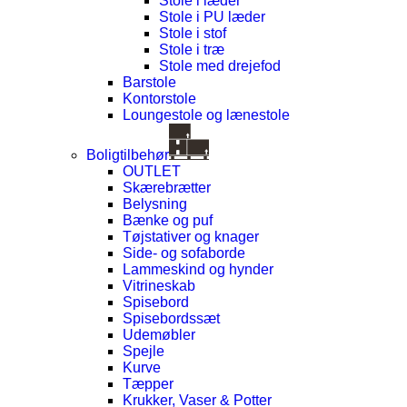
Stole i læder
Stole i PU læder
Stole i stof
Stole i træ
Stole med drejefod
Barstole
Kontorstole
Loungestole og lænestole
Boligtilbehør
OUTLET
Skærebrætter
Belysning
Bænke og puf
Tøjstativer og knager
Side- og sofaborde
Lammeskind og hynder
Vitrineskab
Spisebord
Spisebordssæt
Udemøbler
Spejle
Kurve
Tæpper
Krukker, Vaser & Potter