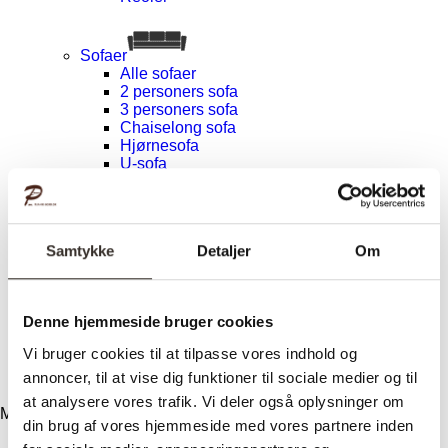
Sofaer
Alle sofaer
2 personers sofa
3 personers sofa
Chaiselong sofa
Hjørnesofa
U-sofa
Lido serien
Sofaben
Inspiration
Design
Samtykke
Detaljer
Om
Vilkår
Om træet
Vedligeholdelse
Kundeservice
Denne hjemmeside bruger cookies
Levering
Returnering
Vi bruger cookies til at tilpasse vores indhold og
Reklamation
annoncer, til at vise dig funktioner til sociale medier og til
Kontakt
at analysere vores trafik. Vi deler også oplysninger om
Menu
din brug af vores hjemmeside med vores partnere inden