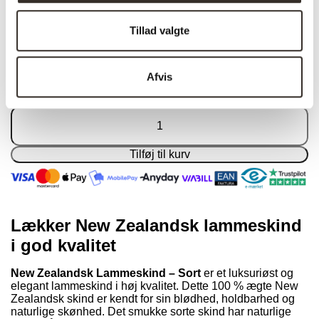
Tillad valgte
På lager
499,00
kr.
Den
324,00
kr.
Den
Afvis
oprindelige
aktuelle
På lager
pris
pris
var:
er:
New
499,00 kr..
324,00 kr..
Zealandsk
lammeskind
–
Tilføj til kurv
Sort
antal
Lækker New Zealandsk lammeskind
i god kvalitet
New Zealandsk Lammeskind – Sort
er et luksuriøst og
elegant lammeskind i høj kvalitet. Dette 100 % ægte New
Zealandsk skind er kendt for sin blødhed, holdbarhed og
naturlige skønhed. Det smukke sorte skind har naturlige