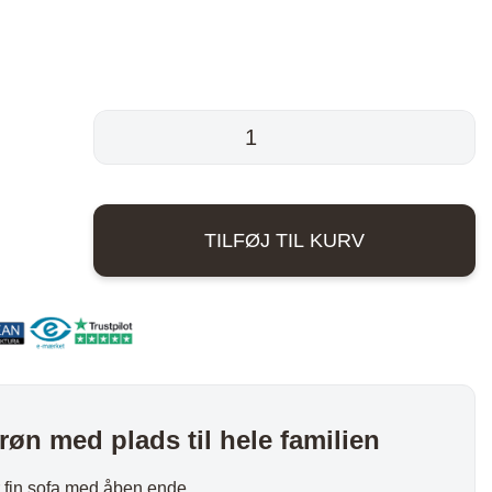
nder
Hylder med laminat
Væghylder
Reoler
U-
sofa
-
Lido
TILFØJ TIL KURV
-
Olivengrøn
antal
otter
røn med plads til hele familien
r fin sofa med åben ende.