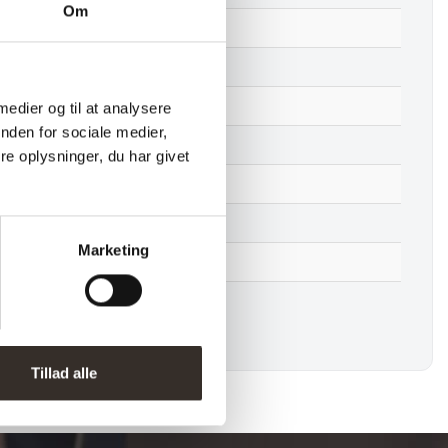
Om
78 cm
370 cm
220 cm
 medier og til at analysere
nden for sociale medier,
210-163-84 cm
e oplysninger, du har givet
41 cm
117 kg
Marketing
3 stk.
Nej
Tillad alle