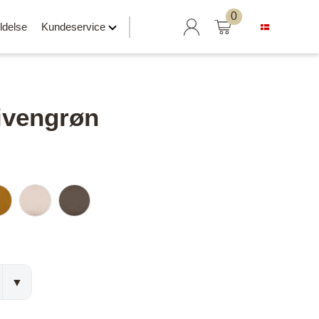
Søg
0
ldelse
Kundeservice
efter:
livengrøn
Hylder klar til salg
Svævehylder
Hylder uden beslag
Hylder med læderrem
er
Hylder med Maze beslag
Hylder med rør