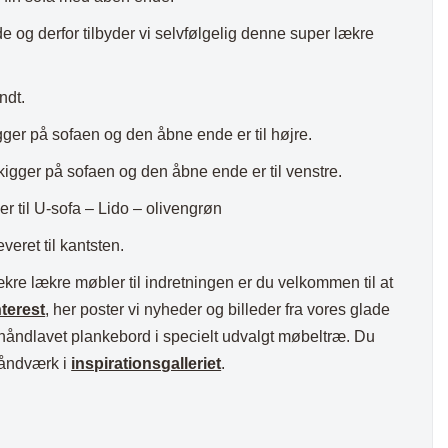
e og derfor tilbyder vi selvfølgelig denne super lækre
ndt.
gger på sofaen og den åbne ende er til højre.
kigger på sofaen og den åbne ende er til venstre.
r til U-sofa – Lido – olivengrøn
veret til kantsten.
ækre lækre møbler til indretningen er du velkommen til at
terest
, her poster vi nyheder og billeder fra vores glade
 håndlavet plankebord i specielt udvalgt møbeltræ. Du
 håndværk i
inspirationsgalleriet
.