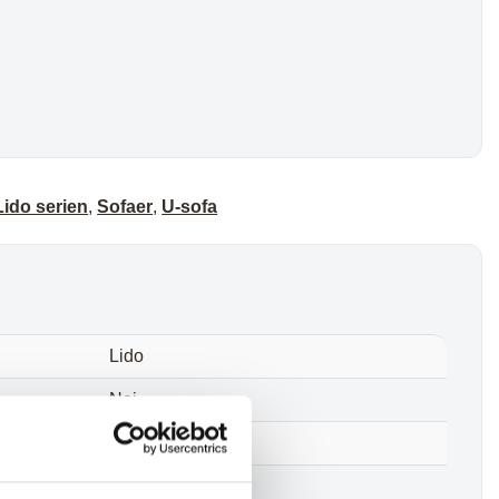
Lido serien
,
Sofaer
,
U-sofa
Lido
Nej
Polyester, Træ
olivengrøn