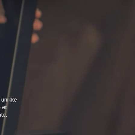
 unikke
 et
mte.