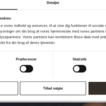
Detaljer
Total højde
Bredde:
ookies
Længde:
se vores indhold og annoncer, til at vise dig funktioner til sociale
oplysninger om din brug af vores hjemmeside med vores partnere i
Sædedybde:
ysepartnere. Vores partnere kan kombinere disse data med andr
et fra din brug af deres tjenester.
Sædehøjde:
Vægt pr. stk.:
Præferencer
Statistik
antal kolli:
Afhentning muligt:
Tillad valgte