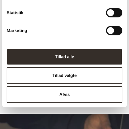
Total højde
78 cm
Statistik
Bredde:
370 cm
Længde:
220 cm
Marketing
Sædedybde:
210-163-84 cm
Sædehøjde:
41 cm
Tillad alle
Vægt pr. stk.:
117 kg
antal kolli:
3 stk.
Tillad valgte
Afhentning muligt:
Nej
Afvis