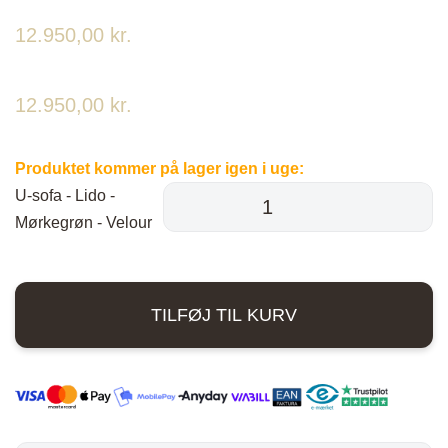
12.950,00
kr.
12.950,00
kr.
Produktet kommer på lager igen i uge:
U-sofa - Lido -
Mørkegrøn - Velour
antal
TILFØJ TIL KURV