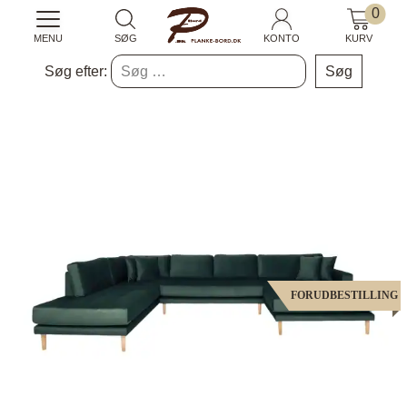
0
MENU
SØG
KONTO
KURV
Søg efter:
FORUDBESTILLING