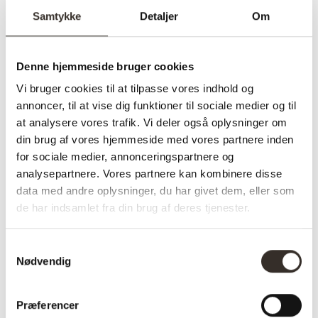
✅ Levering: 1 uge
Samtykke
Detaljer
Om
✅ Stk pris
✅ Farve: Mørkegrøn
Denne hjemmeside bruger cookies
Vi bruger cookies til at tilpasse vores indhold og
annoncer, til at vise dig funktioner til sociale medier og til
Varenummer (SKU):
2545-DK
Kategorier:
Lido serien
,
at analysere vores trafik. Vi deler også oplysninger om
Sofaer
,
U-sofa
din brug af vores hjemmeside med vores partnere inden
for sociale medier, annonceringspartnere og
analysepartnere. Vores partnere kan kombinere disse
Specifikationer:
data med andre oplysninger, du har givet dem, eller som
de har indsamlet fra din brug af deres tjenester.
Model:
Lido
Samtykkevalg
I udstilling:
Nej
Nødvendig
Materiale:
Velour, Træ
Præferencer
Farve:
Mørkegrøn