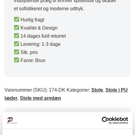
indbydende præg til enhver spisestue og skaber
et sofistikeret og moderne udtryk.
Hurtig fragt
Kvalitet & Design
14 dages fuld returret
Levering: 1-3 dage
Stk. pris
Farve: Brun
Varenummer (SKU):
174-DK
Kategorier:
Stole
,
Stole i PU
læder
,
Stole med armlæn
Specifikationer: