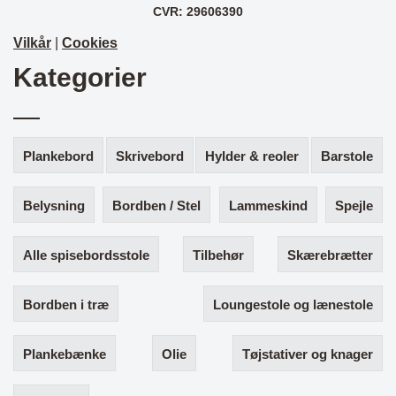
CVR: 29606390
Vilkår
|
Cookies
Kategorier
Plankebord
Skrivebord
Hylder & reoler
Barstole
Belysning
Bordben / Stel
Lammeskind
Spejle
Alle spisebordsstole
Tilbehør
Skærebrætter
Bordben i træ
Loungestole og lænestole
Plankebænke
Olie
Tøjstativer og knager