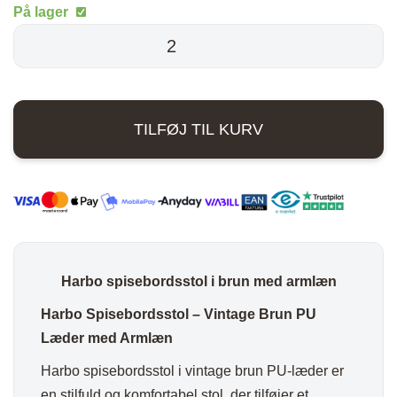
På lager
pris
pris
Harbo
spisebordsstol
var:
er:
-
999,00 kr..
648,00 kr..
Vintage
TILFØJ TIL KURV
brun
PU
læder
antal
Harbo spisebordsstol i brun med armlæn
Harbo Spisebordsstol – Vintage Brun PU
Læder med Armlæn
Harbo spisebordsstol i vintage brun PU-læder er
en stilfuld og komfortabel stol, der tilføjer et