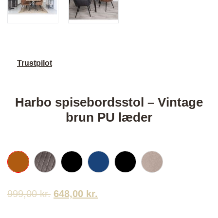
Trustpilot
Harbo spisebordsstol – Vintage
brun PU læder
999,00
kr.
Den
648,00
kr.
Den
oprindelige
aktuelle