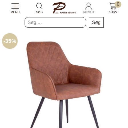
0
MENU
SØG
KONTO
KURV
Søg
efter:
-
35%