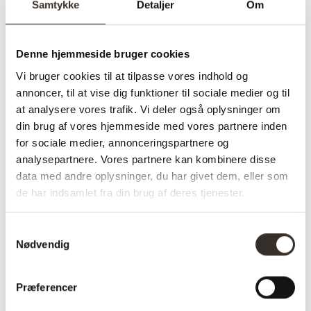
Samtykke
Detaljer
Om
Model:
Harbo Spisebordsstol
– Brun
I udstilling:
Nej
Denne hjemmeside bruger cookies
Vi bruger cookies til at tilpasse vores indhold og
Materiale:
Kunstlæder, Metal
annoncer, til at vise dig funktioner til sociale medier og til
Farve:
Brun
at analysere vores trafik. Vi deler også oplysninger om
din brug af vores hjemmeside med vores partnere inden
Farvekode:
HN1220
for sociale medier, annonceringspartnere og
Sæde højde:
47 cm
analysepartnere. Vores partnere kan kombinere disse
data med andre oplysninger, du har givet dem, eller som
Sæde dybde:
47 cm
de har indsamlet fra din brug af deres tjenester.
Længde:
65 cm
Samtykkevalg
Bredde:
57 cm
Nødvendig
Højde:
87 cm
Præferencer
Vægt (brutto):
7 kg