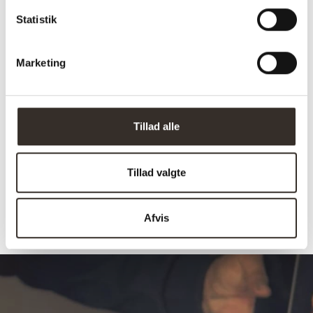
Vægt (netto):
6 kg
Statistik
Samle info:
Adskilt
Marketing
Sælges i pakker á:
2 stk. (pris pr. 1 stk.)
Antal kolli:
1 kolli
Vejl. pris (DKK):
999
Tillad alle
Download
HER
samlevejledning:
Tillad valgte
Afvis