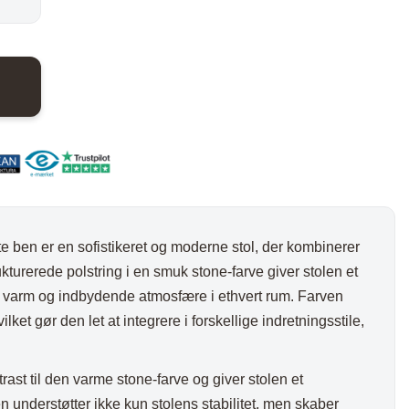
er:
nder
Hylder med laminat
Væghylder
0 kr..
648,00 kr..
Reoler
e ben er en sofistikeret og moderne stol, der kombinerer
otter
turerede polstring i en smuk stone-farve giver stolen et
 en varm og indbydende atmosfære i ethvert rum. Farven
ilket gør den let at integrere i forskellige indretningsstile,
ntrast til den varme stone-farve og giver stolen et
n understøtter ikke kun stolens stabilitet, men skaber