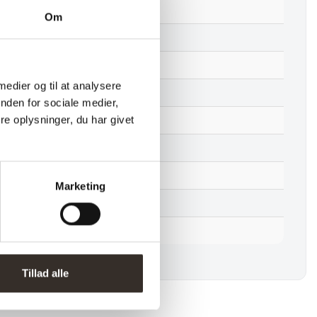
57 cm
Om
87 cm
7 kg
 medier og til at analysere
6 kg
nden for sociale medier,
e oplysninger, du har givet
Adskilt
2 stk. (pris pr. 1 stk.)
1 kolli
Marketing
1049
HER
Tillad alle