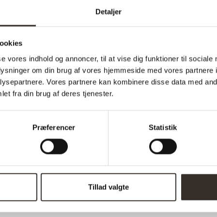
Bredde:
Detaljer
Højde:
ookies
Vægt (brutto):
se vores indhold og annoncer, til at vise dig funktioner til sociale
Vægt (netto):
oplysninger om din brug af vores hjemmeside med vores partnere i
ysepartnere. Vores partnere kan kombinere disse data med andr
Samle info:
et fra din brug af deres tjenester.
Sælges i pakker á:
Antal kolli:
Præferencer
Statistik
Vejl. pris (DKK):
Download samlevejledning:
Tillad valgte