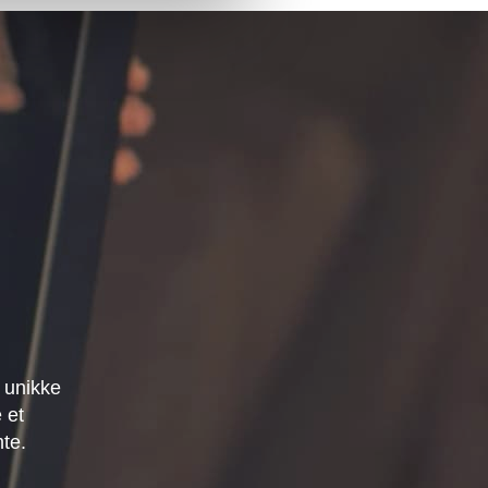
 unikke
 et
mte.