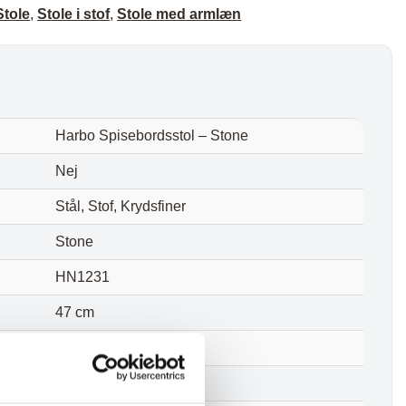
Stole
,
Stole i stof
,
Stole med armlæn
Harbo Spisebordsstol – Stone
Nej
Stål, Stof, Krydsfiner
Stone
HN1231
47 cm
47 cm
65 cm