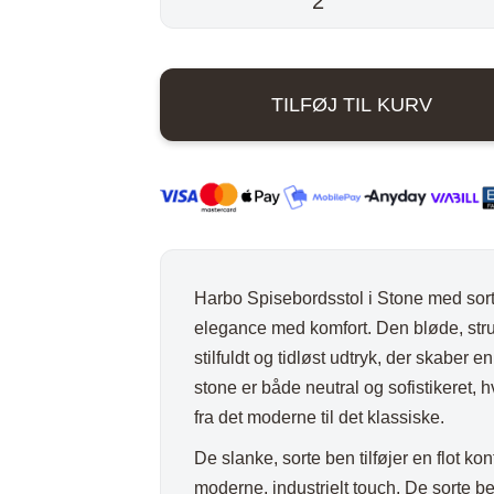
var:
ord
Stole i træ
Lammeskind og hy
Spisebordsstol
-
n
Stole med
Vitrineskab
1.049,0
Stone
rd
drejefod
Spisebord
TILFØJ TIL KURV
antal
bord
Spisebordssæt
Udemøbler
Spejle
etal
Kurve
Tæpper
Harbo Spisebordsstol i Stone med sort
Krukker, Vaser & P
elegance med komfort. Den bløde, struk
Kunstige blomster
stilfuldt og tidløst udtryk, der skaber
stone er både neutral og sofistikeret, hv
Vægur
fra det moderne til det klassiske.
Akustikpanel
De slanke, sorte ben tilføjer en flot ko
Lanterner
moderne, industrielt touch. De sorte be