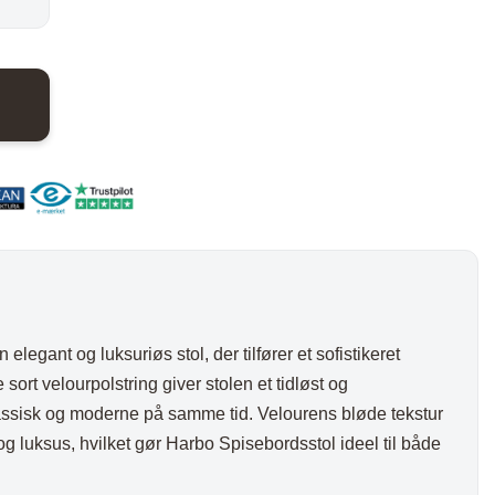
er:
nder
Hylder med laminat
Væghylder
..
648,00 kr..
Reoler
otter
elegant og luksuriøs stol, der tilfører et sofistikeret
sort velourpolstring giver stolen et tidløst og
ssisk og moderne på samme tid. Velourens bløde tekstur
 og luksus, hvilket gør Harbo Spisebordsstol ideel til både