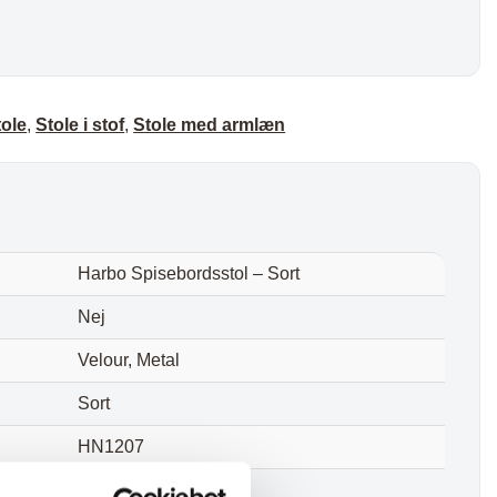
tole
,
Stole i stof
,
Stole med armlæn
Harbo Spisebordsstol – Sort
Nej
Velour, Metal
Sort
HN1207
47 cm