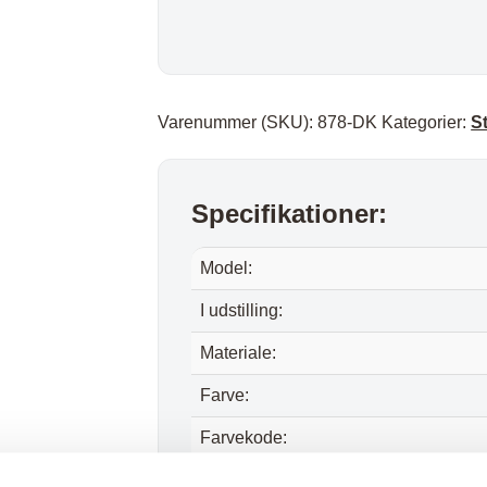
Varenummer (SKU):
878-DK
Kategorier:
S
Specifikationer:
Model:
I udstilling:
Materiale:
Farve:
Farvekode:
Sæde højde: