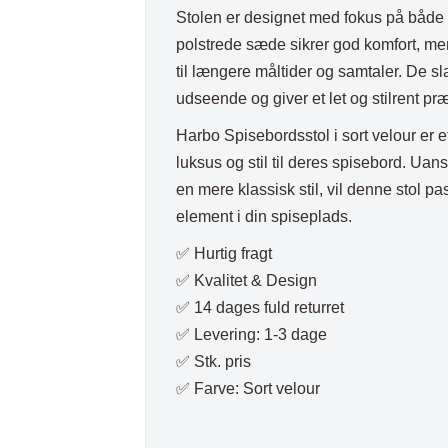
Plaider
Stolen er designet med fokus på både 
polstrede sæde sikrer god komfort, men
til længere måltider og samtaler. De s
udseende og giver et let og stilrent pr
Harbo Spisebordsstol i sort velour er et 
luksus og stil til deres spisebord. Uan
en mere klassisk stil, vil denne stol pa
element i din spiseplads.
✅ Hurtig fragt
✅ Kvalitet & Design
✅ 14 dages fuld returret
✅ Levering: 1-3 dage
✅ Stk. pris
✅ Farve: Sort velour