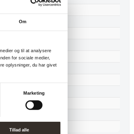
47 cm
65 cm
Om
57 cm
87 cm
 medier og til at analysere
7 kg
nden for sociale medier,
e oplysninger, du har givet
6 kg
Adskilt
2 stk. (pris pr. 1 stk.)
Marketing
1 kolli
999
HER
Tillad alle