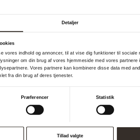
Sæde dybde:
Længde:
Detaljer
Bredde:
ookies
Højde:
se vores indhold og annoncer, til at vise dig funktioner til sociale
Vægt (brutto):
oplysninger om din brug af vores hjemmeside med vores partnere i
ysepartnere. Vores partnere kan kombinere disse data med andr
Vægt (netto):
et fra din brug af deres tjenester.
Samle info:
Sælges i pakker á:
Præferencer
Statistik
Antal kolli:
Vejl. pris (DKK):
Download samlevejledning:
Tillad valgte