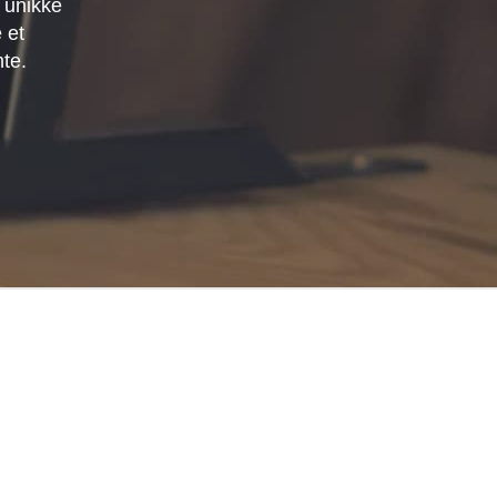
 unikke
 et
mte.