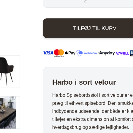
var:
ord
Stole i træ
Lammeskind og hy
spisebordsstol
-
n
Stole med
Vitrineskab
999,00 kr
Sort
rd
drejefod
Spisebord
TILFØJ TIL KURV
velour
bord
Spisebordssæt
antal
Udemøbler
Spejle
etal
Kurve
Tæpper
Harbo i sort velour
Krukker, Vaser & P
Kunstige blomster
Harbo Spisebordsstol i sort velour er en 
præg til ethvert spisebord. Den smukke 
Vægur
indbydende udseende, der både er kla
Akustikpanel
tilføjer en ekstra dimension af komfort
Lanterner
hverdagsbrug og særlige lejligheder.