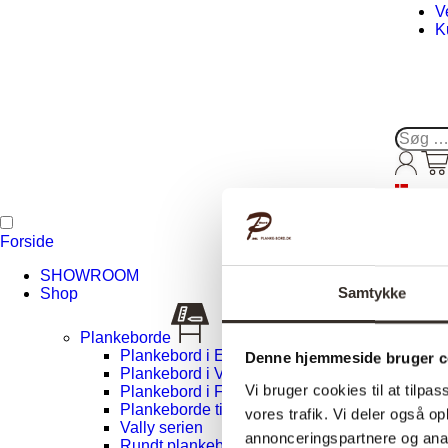
V
K
Søg
efter:
Forside
SHOWROOM
Samtykke
Shop
Plankeborde
Plankebord i Eg
Denne hjemmeside bruger c
Plankebord i Valnød
Vi bruger cookies til at tilpas
Plankebord i Fyr
Plankeborde til salg
vores trafik. Vi deler også 
Vally serien
annonceringspartnere og anal
Rundt plankebord