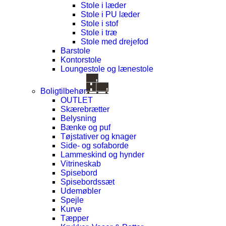
Stole i læder
Stole i PU læder
Stole i stof
Stole i træ
Stole med drejefod
Barstole
Kontorstole
Loungestole og lænestole
Boligtilbehør
OUTLET
Skærebrætter
Belysning
Bænke og puf
Tøjstativer og knager
Side- og sofaborde
Lammeskind og hynder
Vitrineskab
Spisebord
Spisebordssæt
Udemøbler
Spejle
Kurve
Tæpper