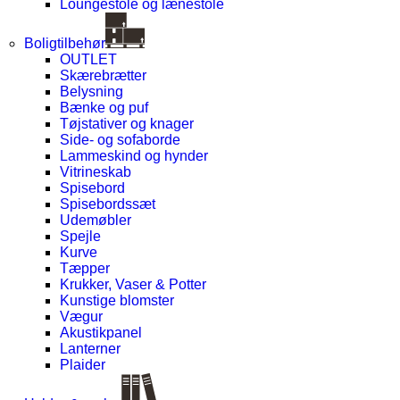
Loungestole og lænestole
Boligtilbehør
OUTLET
Skærebrætter
Belysning
Bænke og puf
Tøjstativer og knager
Side- og sofaborde
Lammeskind og hynder
Vitrineskab
Spisebord
Spisebordssæt
Udemøbler
Spejle
Kurve
Tæpper
Krukker, Vaser & Potter
Kunstige blomster
Vægur
Akustikpanel
Lanterner
Plaider