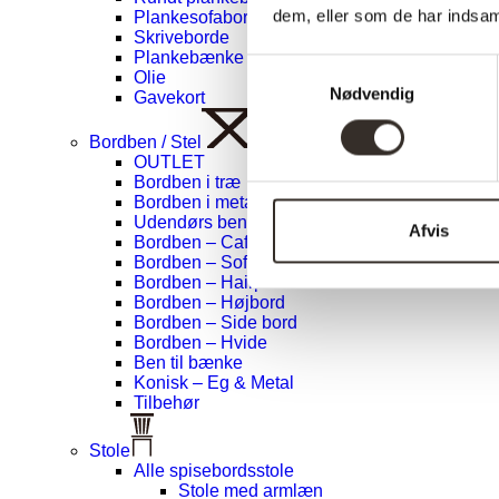
dem, eller som de har indsaml
Plankesofaborde
Skriveborde
Plankebænke
Samtykkevalg
Olie
Nødvendig
Gavekort
Bordben / Stel
OUTLET
Bordben i træ
Bordben i metal
Udendørs ben
Afvis
Bordben – Café / Rund bord
Bordben – Sofabord
Bordben – Hairpin
Bordben – Højbord
Bordben – Side bord
Bordben – Hvide
Ben til bænke
Konisk – Eg & Metal
Tilbehør
Stole
Alle spisebordsstole
Stole med armlæn