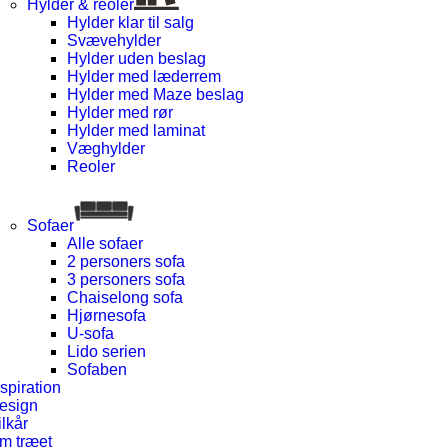
Hylder & reoler
Hylder klar til salg
Svævehylder
Hylder uden beslag
Hylder med læderrem
Hylder med Maze beslag
Hylder med rør
Hylder med laminat
Væghylder
Reoler
Sofaer
Alle sofaer
2 personers sofa
3 personers sofa
Chaiselong sofa
Hjørnesofa
U-sofa
Lido serien
Sofaben
spiration
esign
ilkår
m træet