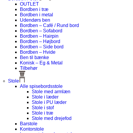
OUTLET
Bordben i træ
Bordben i metal
Udendørs ben
Bordben – Café / Rund bord
Bordben – Sofabord
Bordben – Hairpin
Bordben – Højbord
Bordben – Side bord
Bordben – Hvide
Ben til bænke
Konisk – Eg & Metal
Tilbehør
Stole
Alle spisebordsstole
Stole med armlæn
Stole i læder
Stole i PU læder
Stole i stof
Stole i træ
Stole med drejefod
Barstole
Kontorstole