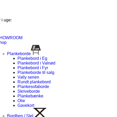
 i uge:
HOWROOM
hop
Plankeborde
Plankebord i Eg
Plankebord i Valnød
Plankebord i Fyr
Plankeborde til salg
Vally serien
Rundt plankebord
Plankesofaborde
Skriveborde
Plankebænke
Olie
Gavekort
Bordben / Stel