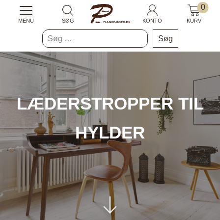
0
MENU
SØG
KONTO
KURV
Søg
efter:
LÆDERSTROPPER TIL
HYLDER