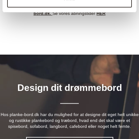
til at kontakte os pr. tlf.
71 963 863
eller via e-mail
info@planke-
bord.dk
.
Se vores åbningstider
HER
Design dit drømmebord
Hos planke-bord.dk har du mulighed for at designe dit eget helt unikke
og rustikke plankebord og træbord, hvad end det skal være et
spisebord, sofabord, langbord, cafebord eller noget helt femte.