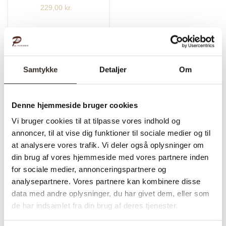
229,00
kr.
Mere om Læderstropper til
Samtykke
Detaljer
Om
hylder
Denne hjemmeside bruger cookies
Vi bruger cookies til at tilpasse vores indhold og
annoncer, til at vise dig funktioner til sociale medier og til
Læderstropper til hylder – Altid høj
at analysere vores trafik. Vi deler også oplysninger om
kvalitet
din brug af vores hjemmeside med vores partnere inden
Hos Planke-bord.dk finder du et smukt udvalg af læderstropper til
for sociale medier, annonceringspartnere og
hylder. Læderremme til hylder er nemme at montere og giver
analysepartnere. Vores partnere kan kombinere disse
data med andre oplysninger, du har givet dem, eller som
rummet et fantastisk og moderne udtryk. Læderstropperne har en
de har indsamlet fra din brug af deres tjenester.
længde på hele 100 cm som passer til langt de flestes behov, har
du en smal hylde er det naturligvis muligt at afkorte dem så de