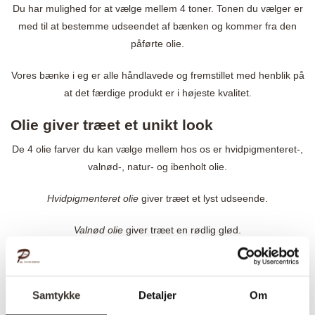
Du har mulighed for at vælge mellem 4 toner. Tonen du vælger er
med til at bestemme udseendet af bænken og kommer fra den
påførte olie.
Vores bænke i eg er alle håndlavede og fremstillet med henblik på
at det færdige produkt er i højeste kvalitet.
Olie giver træet et unikt look
De 4 olie farver du kan vælge mellem hos os er hvidpigmenteret-,
valnød-, natur- og ibenholt olie.
Hvidpigmenteret olie
giver træet et lyst udseende.
Valnød olie
giver træet en rødlig glød.
Natur olie
giver træet naturligt look og fremhæver årer.
Ibenholt oli
e giver træet et sort/brunligt skær.
Samtykke
Detaljer
Om