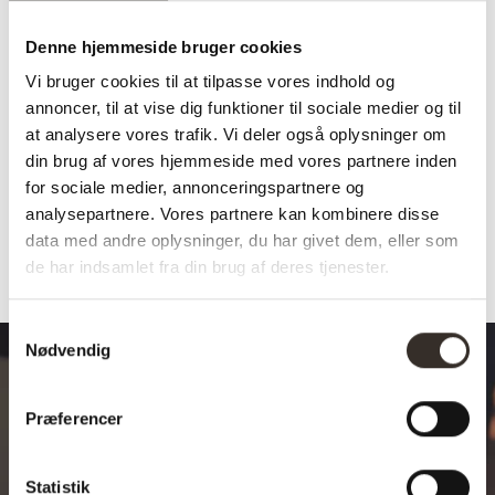
Træbænke skal have olie ca. 2 gange om året eller efter behov. Vi
har ligeledes fået lavet vores egen italienske kvalitets olie. Sådan
Denne hjemmeside bruger cookies
sikrer vi det bedste resultat på den egetræsbænk du har valgt!
Vi bruger cookies til at tilpasse vores indhold og
annoncer, til at vise dig funktioner til sociale medier og til
Olien trækker ned i træet og gør at overfladen på bænken lukkes.
at analysere vores trafik. Vi deler også oplysninger om
Vi anbefaler at du selv behandler din bænk i planketræ efter
din brug af vores hjemmeside med vores partnere inden
behov. Du kan finde vores udvalg af olier
her
.
for sociale medier, annonceringspartnere og
analysepartnere. Vores partnere kan kombinere disse
data med andre oplysninger, du har givet dem, eller som
de har indsamlet fra din brug af deres tjenester.
Samtykkevalg
Nødvendig
Præferencer
Design dit drømmebord
Statistik