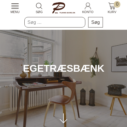
0
MENU
SØG
KONTO
KURV
Søg
efter:
EGETRÆSBÆNK