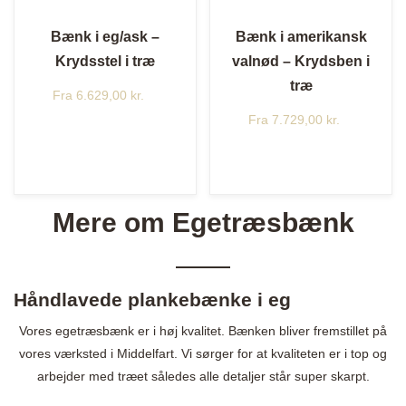
Bænk i eg/ask –
Bænk i amerikansk
Krydsstel i træ
valnød – Krydsben i
træ
Fra
6.629,00
kr.
Fra
7.729,00
kr.
Mere om Egetræsbænk
Håndlavede plankebænke i eg
Vores egetræsbænk er i høj kvalitet. Bænken bliver fremstillet på
vores værksted i Middelfart. Vi sørger for at kvaliteten er i top og
arbejder med træet således alle detaljer står super skarpt.