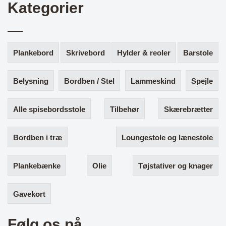
Kategorier
Plankebord
Skrivebord
Hylder & reoler
Barstole
Belysning
Bordben / Stel
Lammeskind
Spejle
Alle spisebordsstole
Tilbehør
Skærebrætter
Bordben i træ
Loungestole og lænestole
Plankebænke
Olie
Tøjstativer og knager
Gavekort
Følg os på