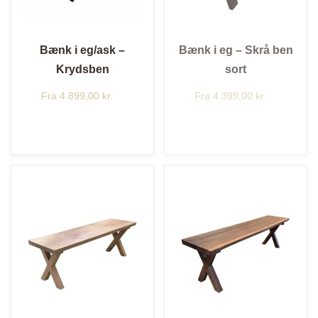
Bænk i eg/ask –
Bænk i eg – Skrå ben
Krydsben
sort
Fra
4.899,00
kr.
Fra
4.399,00
kr.