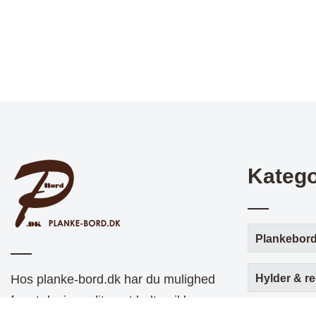
Katego
Plankebor
Hos planke-bord.dk har du mulighed
Hylder & re
for at designe dit eget helt unikke og