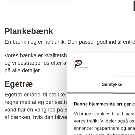
Plankebænk
En bænk i eg er helt unik. Den passer godt ind til entr
Vores bænke er kvalitetshåndværk. De bliver fremstill
og vi bestræber os efter at levere et produkt i højeste k
på alle detaljer.
Egetræ
Samtykke
Egetræ er ideel til bænke idet træsorten er meget hol
regne med at eg der sættes op i overdækket udemiljø u
Denne hjemmeside bruger c
vand har en varighed på 50 til 125 år. Selvfølgelig vil 
Vi bruger cookies til at tilpas
af bænken, hvis den bliver anvendt meget.
vores trafik. Vi deler også 
annonceringspartnere og anal