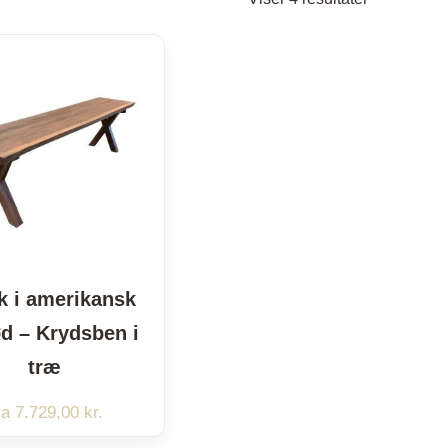
efter
popularitet
 i amerikansk
d – Krydsben i
træ
ra
7.729,00
kr.