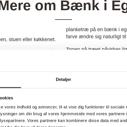
Mere om Bænk i E
planketræ på en bænk i eg
farve ændre sig naturligt til
een, stuen eller køkkenet.
Tonen på træet påvirkes li
et efter dine ønskede mål
til bænken kan være med 
valitet, hvor der er fokus
Hos os kan du vælge mellem 
natur olie er ideel til plank
Detaljer
dbar. Faktisk kan man
Vi har fået lavet vores egen
den kontakt til jord og
flot bænk, der står skarpt i 
ookies
der være almindelig slitage
se vores indhold og annoncer, til at vise dig funktioner til sociale
oplysninger om din brug af vores hjemmeside med vores partnere i
ysepartnere. Vores partnere kan kombinere disse data med andr