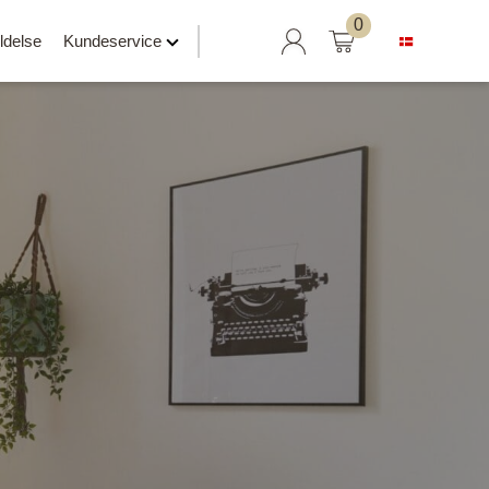
Søg
0
ldelse
Kundeservice
efter:
Hylder klar til salg
Svævehylder
Hylder uden beslag
Hylder med læderrem
er
Hylder med Maze beslag
Hylder med rør