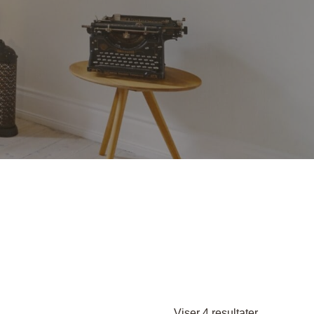
nder
Hylder med laminat
Væghylder
Reoler
otter
Sorteret
Viser 4 resultater