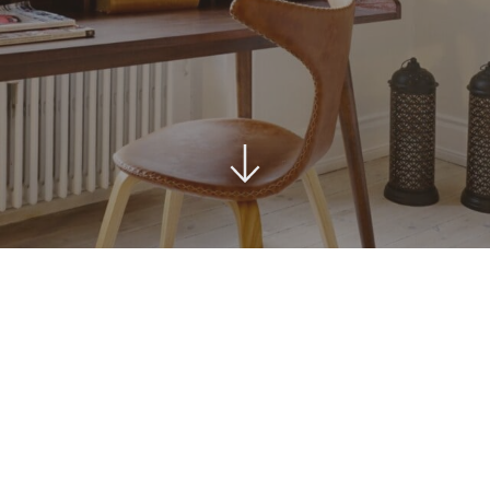
ord
Stole i træ
Lammeskind og hy
n
Stole med
Vitrineskab
rd
drejefod
Spisebord
bord
Spisebordssæt
Udemøbler
Spejle
etal
Kurve
Tæpper
Krukker, Vaser & P
Kunstige blomster
Vægur
Akustikpanel
Lanterner