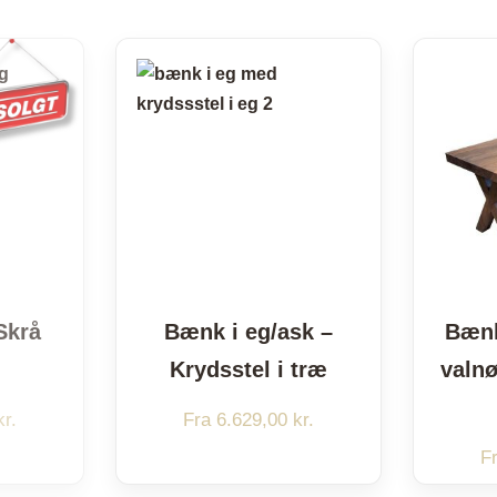
Plaider
Skrå
Bænk i eg/ask –
Bænk
Krydsstel i træ
valnø
kr.
Fra
6.629,00
kr.
F