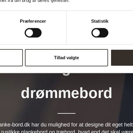
et fra din brug af deres tjenester.
Præferencer
Statistik
Tillad valgte
Design dit
drømmebord
anke-bord.dk har du mulighed for at designe dit eget helt
 rustikke plankebord og træbord, hvad end det skal være