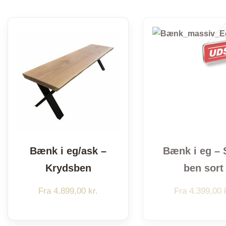
Bænk i eg/ask –
Bænk i eg – 
Krydsben
ben sort
Fra
4.899,00
kr.
Fra
4.399,00