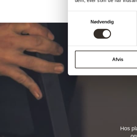
dem, eller som de har indsaml
Samtykkevalg
Nødvendig
Afvis
Hos pl
og