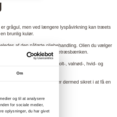
g
 er grågul, men ved længere lyspåvirkning kan træets
 en brunlig kulør.
geledes af den påførte oliebehandling. Olien du vælger
til at ændre udseendet på egetræsbænken.
fire forskellige olier. Ibenholt-, valnød-, hvid- og
etræ.
Om
 italienske kvalitetsolie. Du er dermed sikret i at få en
dit hjem.
 medier og til at analysere
nden for sociale medier,
e oplysninger, du har givet