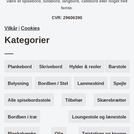
være et spisebord, sofabord, langbord, cafebord eller noget helt
femte.
CVR: 29606390
Vilkår
|
Cookies
Kategorier
Plankebord
Skrivebord
Hylder & reoler
Barstole
Belysning
Bordben / Stel
Lammeskind
Spejle
Alle spisebordsstole
Tilbehør
Skærebrætter
Bordben i træ
Loungestole og lænestole
Plankebænke
Olie
Tøjstativer og knager