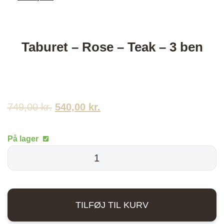
Taburet – Rose – Teak – 3 ben
749,00
kr.
Den
540,00
kr.
Den
oprindelige
aktuelle
På lager
pris
pris
Taburet
-
var:
er:
Rose
749,00 kr..
540,00 kr..
-
TILFØJ TIL KURV
Teak
-