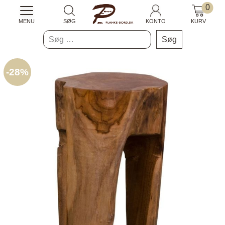
0
MENU
SØG
KONTO
KURV
Søg
efter:
-
28%