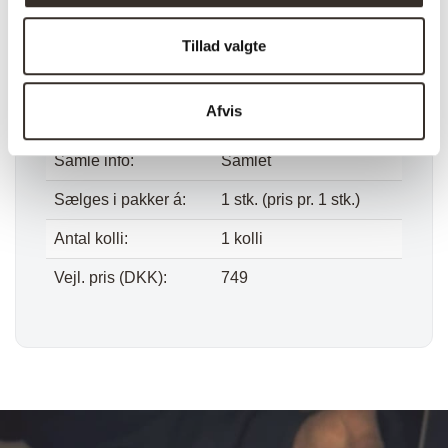
Bredde:
26 cm
Højde:
40 cm
Tillad valgte
Vægt (brutto):
8,1 kg
Afvis
Vægt (netto):
7,3 kg
Samle info:
Samlet
Sælges i pakker á:
1 stk. (pris pr. 1 stk.)
Antal kolli:
1 kolli
Vejl. pris (DKK):
749