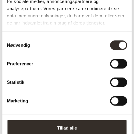
for sociale medier, annonceringspartnere og
analysepartnere. Vores partnere kan kombinere disse
data med andre oplysninger, du har givet dem, eller som
de har indsamlet fra din brug af deres tjenester.
Varenummer (SKU):
180-DK
Kategori:
Bænke og puf
Samtykkevalg
Nødvendig
Specifikationer:
Præferencer
Model:
Rose Taburet – Natur
I udstilling:
Nej
Statistik
Materiale:
Teaktræ
Farve:
Natur
Marketing
Sæde højde:
40 cm
Længde:
26 cm
Tillad alle