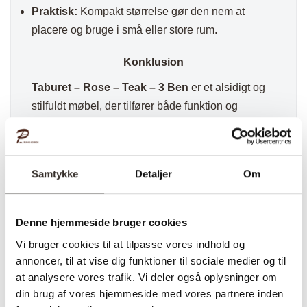
Praktisk:
Kompakt størrelse gør den nem at
placere og bruge i små eller store rum.
Konklusion
Taburet – Rose – Teak – 3 Ben
er et alsidigt og
stilfuldt møbel, der tilfører både funktion og
skønhed til dit hjem. Med sin naturlige teakfarve,
kompakte størrelse og multifunktionelle design, er
denne taburet den perfekte tilføjelse til ethvert
Samtykke
Detaljer
Om
rum.
✅ Hurtig fragt
Denne hjemmeside bruger cookies
✅ Kvalitet & Design
✅ 14 dages fuld returret
Vi bruger cookies til at tilpasse vores indhold og
annoncer, til at vise dig funktioner til sociale medier og til
✅ Levering: 1-3 dage
at analysere vores trafik. Vi deler også oplysninger om
✅ Stk. pris
din brug af vores hjemmeside med vores partnere inden
✅Træsort: Teak