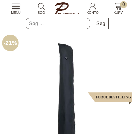
0
MENU
SØG
KONTO
KURV
Søg
efter:
-
21%
FORUDBESTILLING