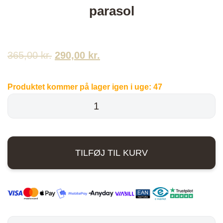
parasol
365,00
kr.
Den
290,00
kr.
Den
oprindelige
aktuelle
Produktet kommer på lager igen i uge:
47
pris
pris
Luksus
Overtræk
var:
er:
-
365,00 kr..
290,00 kr..
Sort
TILFØJ TIL KURV
-
Til
parasol
antal