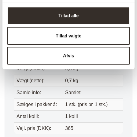
Materiale:
100% Polyester
Tillad alle
Farve:
Sort
Længde:
35/55 cm
Tillad valgte
Bredde:
35/55 cm
Afvis
Højde:
225 cm
Vægt (brutto):
0,8 kg
Vægt (netto):
0,7 kg
Samle info:
Samlet
Sælges i pakker á:
1 stk. (pris pr. 1 stk.)
Antal kolli:
1 kolli
Vejl. pris (DKK):
365