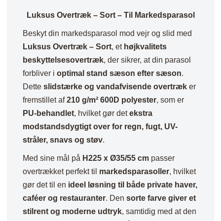
Luksus Overtræk – Sort – Til Markedsparasol
Beskyt din markedsparasol mod vejr og slid med
Luksus Overtræk – Sort
, et
højkvalitets
beskyttelsesovertræk
, der sikrer, at din parasol
forbliver i
optimal stand sæson efter sæson
.
Dette
slidstærke og vandafvisende overtræk
er
fremstillet af
210 g/m² 600D polyester
, som er
PU-behandlet
, hvilket gør det
ekstra
modstandsdygtigt over for regn, fugt, UV-
stråler, snavs og støv
.
Med sine mål på
H225 x Ø35/55 cm
passer
overtrækket perfekt til
markedsparasoller
, hvilket
gør det til en
ideel løsning til både private haver,
caféer og restauranter
. Den
sorte farve giver et
stilrent og moderne udtryk
, samtidig med at den