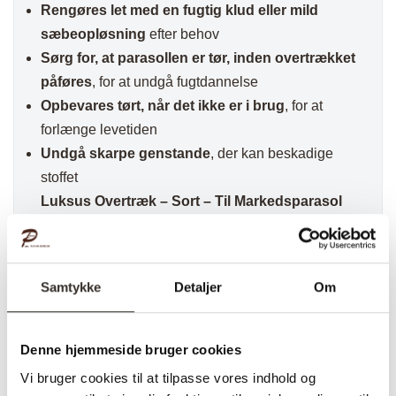
Rengøres let med en fugtig klud eller mild
sæbeopløsning
efter behov
Sørg for, at parasollen er tør, inden overtrækket
påføres
, for at undgå fugtdannelse
Opbevares tørt, når det ikke er i brug
, for at
forlænge levetiden
Undgå skarpe genstande
, der kan beskadige
stoffet
Luksus Overtræk – Sort – Til Markedsparasol
er en
holdbar og funktionel
beskyttelsesløsning
, der sikrer, at din parasol
forbliver
ren, tør og beskyttet
mod vejrets
Samtykke
Detaljer
Om
påvirkninger. Med sin
stærke
polyesterkonstruktion, vandafvisende
egenskaber og UV-resistens
, er dette overtræk
Denne hjemmeside bruger cookies
den ideelle løsning for både private og
Vi bruger cookies til at tilpasse vores indhold og
erhvervsmæssige udendørsområder
.