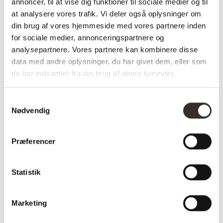
annoncer, til at vise dig funktioner til sociale medier og til
at analysere vores trafik. Vi deler også oplysninger om
✅ Hurtig fragt
din brug af vores hjemmeside med vores partnere inden
✅ Kvalitet & Design
for sociale medier, annonceringspartnere og
✅ 14 dages fuld returret
analysepartnere. Vores partnere kan kombinere disse
✅ Levering: 1-3 dage
data med andre oplysninger, du har givet dem, eller som
✅ Stk. pris
de har indsamlet fra din brug af deres tjenester.
✅Farve: Sort
Samtykkevalg
Nødvendig
Varenummer (SKU):
2439-DK
Kategori:
Udemøbler
Præferencer
Specifikationer:
Statistik
Model:
Luksus Overtræk – Sort
Marketing
I udstilling:
Nej