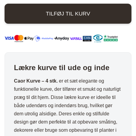
1.250,00 kr..
900,00 kr..
4
TILFØJ TIL KURV
stk.
antal
Lækre kurve til ude og inde
Caor Kurve – 4 stk.
er et sæt elegante og
funktionelle kurve, der tilfører et smukt og naturligt
præg til dit hjem. Disse lækre kurve er ideelle til
både udendørs og indendørs brug, hvilket gør
dem utrolig alsidige. Deres enkle og stilfulde
design gør dem perfekte til at opbevare småting,
dekorere eller bruge som opbevaring til planter i