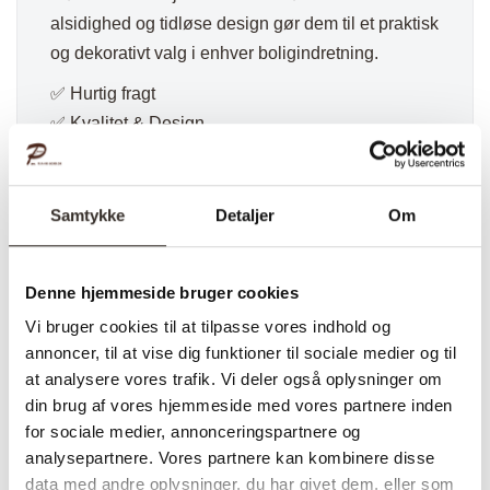
alsidighed og tidløse design gør dem til et praktisk
og dekorativt valg i enhver boligindretning.
✅ Hurtig fragt
✅ Kvalitet & Design
✅ 14 dages fuld returret
✅ Levering: 1-3 dage
✅ Sæt. pris ( 4 stk.)
Samtykke
Detaljer
Om
✅Farve: Natur
Denne hjemmeside bruger cookies
Vi bruger cookies til at tilpasse vores indhold og
annoncer, til at vise dig funktioner til sociale medier og til
at analysere vores trafik. Vi deler også oplysninger om
din brug af vores hjemmeside med vores partnere inden
for sociale medier, annonceringspartnere og
analysepartnere. Vores partnere kan kombinere disse
Varenummer (SKU):
358-DK
Kategorier:
Boligtilbehør
,
data med andre oplysninger, du har givet dem, eller som