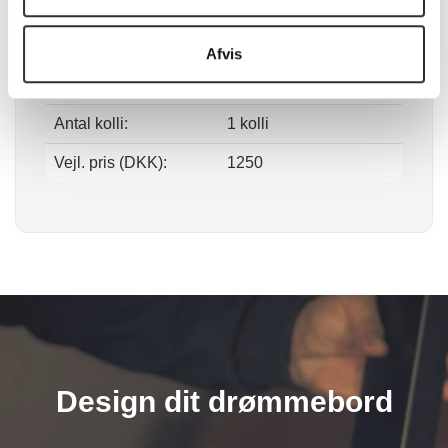
Vægt (netto):
6,4 kg
Samle info:
Samlet
Afvis
Sælges i pakker á:
1 stk. (pris pr. 1 stk.)
Antal kolli:
1 kolli
Vejl. pris (DKK):
1250
Design dit drømmebord