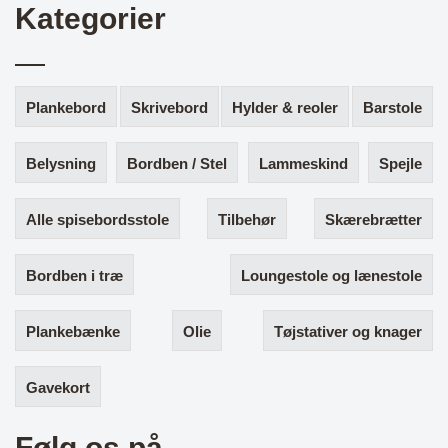
Kategorier
Plankebord
Skrivebord
Hylder & reoler
Barstole
Belysning
Bordben / Stel
Lammeskind
Spejle
Alle spisebordsstole
Tilbehør
Skærebrætter
Bordben i træ
Loungestole og lænestole
Plankebænke
Olie
Tøjstativer og knager
Gavekort
Følg os på