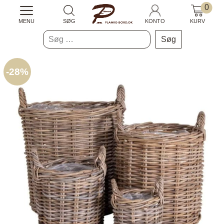
0
MENU
SØG
KONTO
KURV
Søg
efter:
-
28%