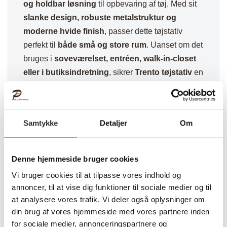
og holdbar løsning
til opbevaring af tøj. Med sit
slanke design, robuste metalstruktur og
moderne hvide finish
, passer dette tøjstativ
perfekt til
både små og store rum
. Uanset om det
bruges i
soveværelset, entréen, walk-in-closet
eller i butiksindretning
, sikrer
Trento tøjstativ
en
praktisk og stilfuld opbevaringsløsning
.
✅ Hurtig fragt
✅ Kvalitet & Design
Samtykke
Detaljer
Om
✅ 14 dages fuld returret
✅ Levering: 1-3 dage
Denne hjemmeside bruger cookies
✅ Stk. pris
✅Farve: Hvid
Vi bruger cookies til at tilpasse vores indhold og
annoncer, til at vise dig funktioner til sociale medier og til
at analysere vores trafik. Vi deler også oplysninger om
din brug af vores hjemmeside med vores partnere inden
Varenummer (SKU):
2929-DK
Kategori:
Tøjstativer og
for sociale medier, annonceringspartnere og