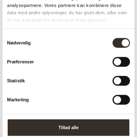
analysepartnere. Vores partnere kan kombinere disse
knager
data med andre oplysninger, du har givet dem, eller som
de har indsamlet fra din brug af deres tjenester.
Specifikationer:
Samtykkevalg
Nødvendig
Model:
Trento Tøjstativ –
Hvid
Præferencer
I udstilling:
Nej
Materiale:
Metal
Statistik
Farve:
Hvid
Marketing
Længde:
30 cm
Bredde:
3 cm
Højde:
82 cm
Tillad alle
Vægt (brutto):
1,3 kg