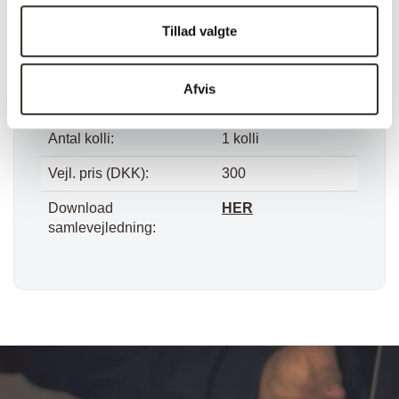
Tillad valgte
Vægt (netto):
1,1 kg
Samle info:
Adskilt
Afvis
Sælges i pakker á:
1 stk. (pris pr. 1 stk.)
Antal kolli:
1 kolli
Vejl. pris (DKK):
300
Download
HER
samlevejledning: