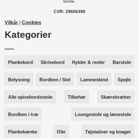
femte.
CVR: 29606390
Vilkår
|
Cookies
Kategorier
Plankebord
Skrivebord
Hylder & reoler
Barstole
Belysning
Bordben / Stel
Lammeskind
Spejle
Alle spisebordsstole
Tilbehør
Skærebrætter
Bordben i træ
Loungestole og lænestole
Plankebænke
Olie
Tøjstativer og knager