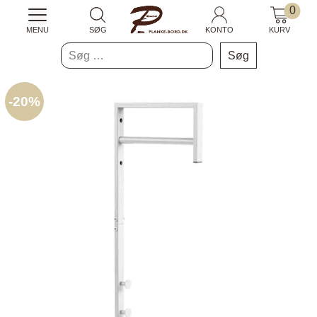
0
MENU
SØG
KONTO
KURV
Søg
efter:
-
20%