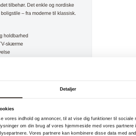
ndet tilbehør. Det enkle og nordiske
oligstile – fra moderne til klassisk.
 og holdbarhed
å TV-skærme
velse
orationer
ske hjem
Detaljer
ookies
se vores indhold og annoncer, til at vise dig funktioner til sociale
oplysninger om din brug af vores hjemmeside med vores partnere i
ysepartnere. Vores partnere kan kombinere disse data med andr