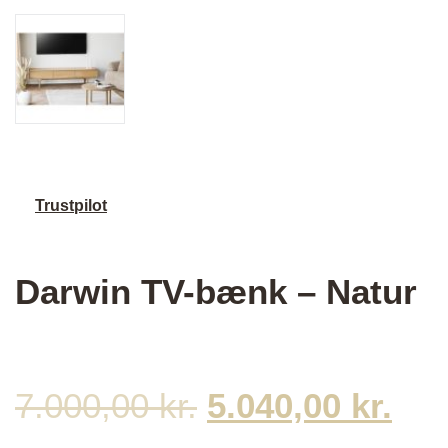
Trustpilot
Darwin TV-bænk – Natur
7.000,00
kr.
Den
5.040,00
kr.
De
oprindelige
akt