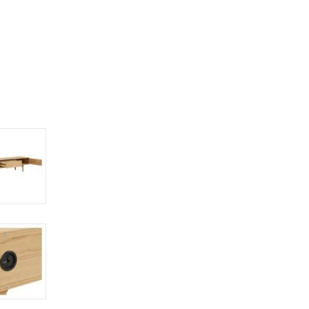
ord
Stole i træ
Lammeskind og hy
n
Stole med
Vitrineskab
rd
drejefod
Spisebord
bord
Spisebordssæt
Udemøbler
Spejle
etal
Kurve
Tæpper
Krukker, Vaser & P
Kunstige blomster
Vægur
Akustikpanel
Lanterner