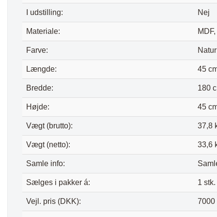
I udstilling:
Nej
Materiale:
MDF,
Farve:
Natur
Længde:
45 c
Bredde:
180 
Højde:
45 c
Vægt (brutto):
37,8 
Vægt (netto):
33,6 
Samle info:
Saml
Sælges i pakker á:
1 stk.
Vejl. pris (DKK):
7000