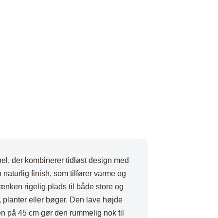
s
40,00 kr..
øbel, der kombinerer tidløst design med
naturlig finish, som tilfører varme og
nken rigelig plads til både store og
planter eller bøger. Den lave højde
n på 45 cm gør den rummelig nok til