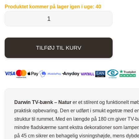
Produktet kommer på lager igen i uge:
40
pris
pri
Darwin
var:
er:
TV-
bænk
7.000,00 kr..
5.0
-
TILFØJ TIL KURV
Natur
antal
Darwin TV-bænk – Natur
er et stilrent og funktionelt m
praktisk opbevaring. Den er udført i smukt egetræ med en 
struktur til rummet. Med en længde på 180 cm giver TV-bæ
mindre fladskærme samt ekstra dekorationer som lamper, 
på 45 cm sikrer en behagelig visningshøjde, mens dybde