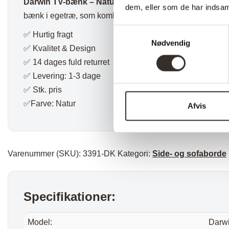
Darwin TV-bænk – Natur
er det oplagte valg til dig, de
dem, eller som de har indsaml
bænk i egetræ, som kombinerer funktionalitet og et stilren
Samtykkevalg
✅ Hurtig fragt
Nødvendig
✅ Kvalitet & Design
✅ 14 dages fuld returret
✅ Levering: 1-3 dage
✅ Stk. pris
✅Farve: Natur
Afvis
Varenummer (SKU):
3391-DK
Kategori:
Side- og sofaborde
Specifikationer:
Model:
Darwi