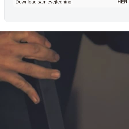
Download samlevejledning:
HER