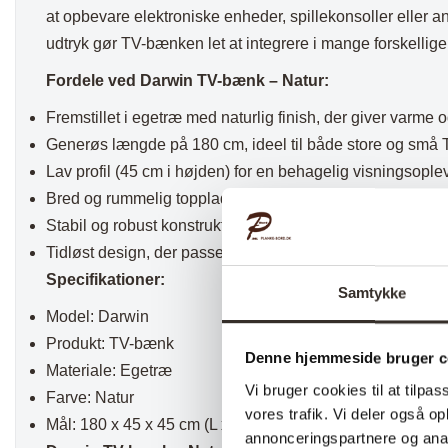
at opbevare elektroniske enheder, spillekonsoller eller a
udtryk gør TV-bænken let at integrere i mange forskellige b
Fordele ved Darwin TV-bænk – Natur:
Fremstillet i egetræ med naturlig finish, der giver varme
Generøs længde på 180 cm, ideel til både store og sm
Lav profil (45 cm i højden) for en behagelig visningsople
Bred og rummelig topplade, som også kan bruges til dek
Stabil og robust konstruktion, skabt til daglig brug
Tidløst design, der passer ind i både moderne og klassi
Specifikationer:
Samtykke
Model: Darwin
Produkt: TV-bænk
Denne hjemmeside bruger c
Materiale: Egetræ
Vi bruger cookies til at tilpas
Farve: Natur
vores trafik. Vi deler også 
Mål: 180 x 45 x 45 cm (L x D x H)
annonceringspartnere og anal