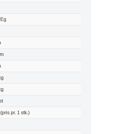
 Eg
m
cm
m
kg
kg
et
 (pris pr. 1 stk.)