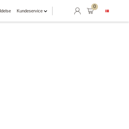
Søg
0
ldelse
Kundeservice
efter:
Hylder klar til salg
Svævehylder
Hylder uden beslag
Hylder med læderrem
er
Hylder med Maze beslag
Hylder med rør