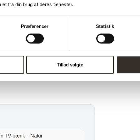
r ønsker en rummelig og elegant TV-
et fra din brug af deres tjenester.
t design.
Præferencer
Statistik
Tillad valgte
n TV-bænk – Natur