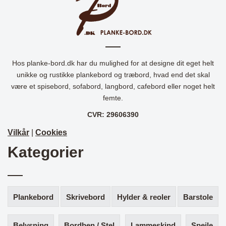
Hos planke-bord.dk har du mulighed for at designe dit eget helt
unikke og rustikke plankebord og træbord, hvad end det skal
være et spisebord, sofabord, langbord, cafebord eller noget helt
femte.
CVR: 29606390
Vilkår
|
Cookies
Kategorier
Plankebord
Skrivebord
Hylder & reoler
Barstole
Belysning
Bordben / Stel
Lammeskind
Spejle