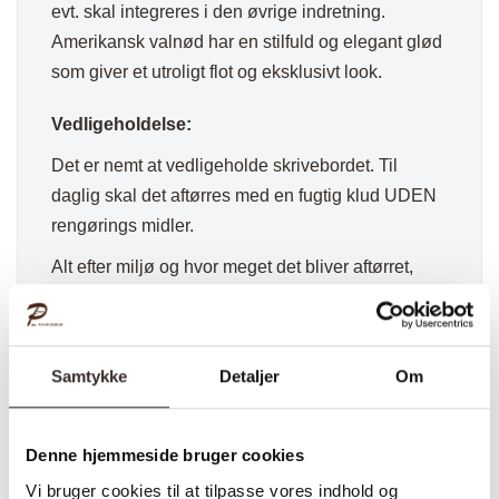
evt. skal integreres i den øvrige indretning.
Amerikansk valnød har en stilfuld og elegant glød
som giver et utroligt flot og eksklusivt look.
Vedligeholdelse:
Det er nemt at vedligeholde skrivebordet. Til
daglig skal det aftørres med en fugtig klud UDEN
rengørings midler.
Alt efter miljø og hvor meget det bliver aftørret,
skal det have olie ca. 2 gange om ret (forår og
efterår).
Ved levering medfølger én bøtte olie. Du kan
Samtykke
Detaljer
Om
bestille ekstra olie
HER
Levering:
Denne hjemmeside bruger cookies
Vi bruger cookies til at tilpasse vores indhold og
Dette er en bestillingsvare som typisk kan leveres