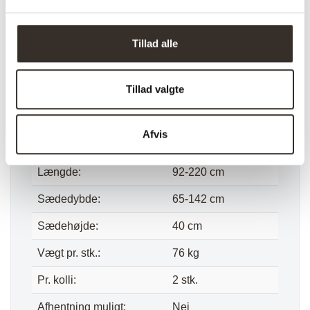
Model:
Lido
I udstilling:
Nej
Tillad alle
Materiale:
Polyester, Træ
Tillad valgte
Farve:
Blå
Total højde
76 cm
Afvis
Bredde:
257 cm
Længde:
92-220 cm
Sædedybde:
65-142 cm
Sædehøjde:
40 cm
Vægt pr. stk.:
76 kg
Pr. kolli:
2 stk.
Afhentning muligt:
Nej