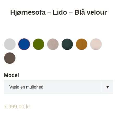
Hjørnesofa – Lido – Blå velour
Model
7.999,00
kr.