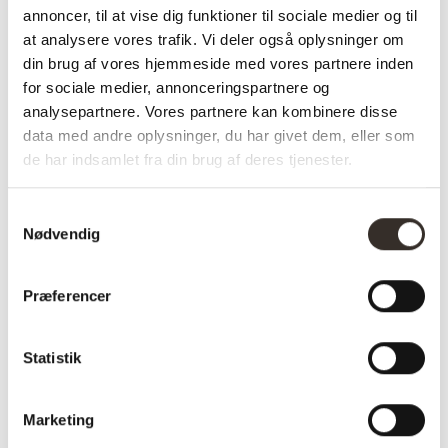
og komfortabelt miljø i din stue.
annoncer, til at vise dig funktioner til sociale medier og til
at analysere vores trafik. Vi deler også oplysninger om
✅ Hurtig fragt
din brug af vores hjemmeside med vores partnere inden
✅ Kvalitet & Design
for sociale medier, annonceringspartnere og
✅ 14 dages fuld returret
analysepartnere. Vores partnere kan kombinere disse
✅ Levering: 13 uger (bestillingsvare)
data med andre oplysninger, du har givet dem, eller som
✅ Stk pris
de har indsamlet fra din brug af deres tjenester.
✅ Farve: Blå velour
Samtykkevalg
Nødvendig
Varenummer (SKU):
975-DK
Kategorier:
Hjørnesofa
,
Lido
Præferencer
serien
,
Sofaer
Statistik
Specifikationer:
Marketing