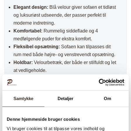
Elegant design:
Blå velour giver sofaen et tidløst
og luksuriøst udseende, der passer perfekt til
moderne indretning.
Komfortabel:
Rummelig siddeflade og 4
medfølgende puder for ekstra komfort.
Fleksibel opsætning:
Sofaen kan tilpasses dit
rum med både højre- og venstrevendt opsætning.
Holdbar:
Velourbetræk, der både er stilfuldt og let
at vedligeholde.
Konklusion
Hjørnesofa – Lido – Blå Velour
er det ideelle
Samtykke
Detaljer
Om
valg for dig, der ønsker en sofistikeret og
funktionel sofa til dit hjem. Den smukke blå velour
og den fleksible opsætning gør denne sofa både
Denne hjemmeside bruger cookies
praktisk og elegant, hvilket skaber et indbydende
Vi bruger cookies til at tilpasse vores indhold og