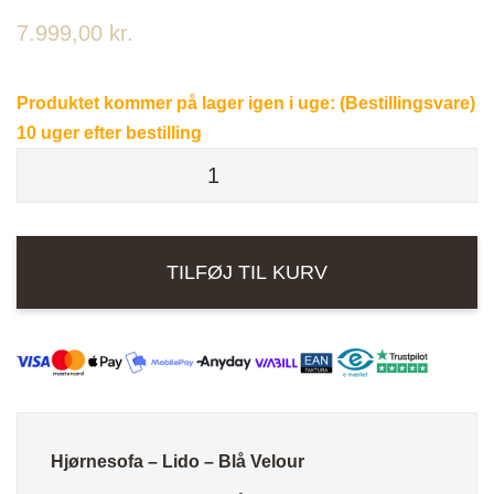
7.999,00
kr.
Produktet kommer på lager igen i uge:
(Bestillingsvare)
10 uger efter bestilling
Hjørnesofa
-
Lido
-
TILFØJ TIL KURV
Blå
velour
antal
Hjørnesofa – Lido – Blå Velour