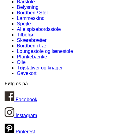
Barstole
Belysning
Bordben / Stel
Lammeskind
Spejle
Alle spisebordsstole
Tilbehør
Skærebrætter
Bordben i træ
Loungestole og lænestole
Plankebænke
Olie
Tøjstativer og knager
Gavekort
Følg os på
Facebook
Instagram
Pinterest