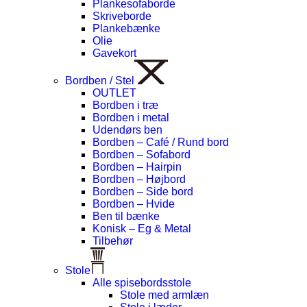
Plankesofaborde
Skriveborde
Plankebænke
Olie
Gavekort
Bordben / Stel
OUTLET
Bordben i træ
Bordben i metal
Udendørs ben
Bordben – Café / Rund bord
Bordben – Sofabord
Bordben – Hairpin
Bordben – Højbord
Bordben – Side bord
Bordben – Hvide
Ben til bænke
Konisk – Eg & Metal
Tilbehør
Stole
Alle spisebordsstole
Stole med armlæn