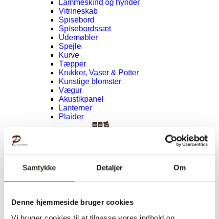
Lammeskind og hynder
Vitrineskab
Spisebord
Spisebordssæt
Udemøbler
Spejle
Kurve
Tæpper
Krukker, Vaser & Potter
Kunstige blomster
Vægur
Akustikpanel
Lanterner
Plaider
Hylder & reoler
Hylder klar til salg
Svævehylder
Hylder uden beslag
Samtykke
Detaljer
Om
Hylder med læderrem
Hylder med Maze beslag
Hylder med rør
Hylder med laminat
Denne hjemmeside bruger cookies
Væghylder
Reoler
Vi bruger cookies til at tilpasse vores indhold og