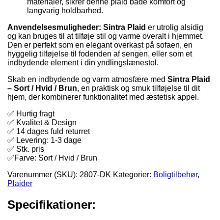
materialer, sikrer denne plaid både komfort og
langvarig holdbarhed.
Anvendelsesmuligheder:
Sintra Plaid
er utrolig alsidig
og kan bruges til at tilføje stil og varme overalt i hjemmet.
Den er perfekt som en elegant overkast på sofaen, en
hyggelig tilføjelse til fodenden af sengen, eller som et
indbydende element i din yndlingslænestol.
Skab en indbydende og varm atmosfære med
Sintra Plaid
– Sort / Hvid / Brun
, en praktisk og smuk tilføjelse til dit
hjem, der kombinerer funktionalitet med æstetisk appel.
✅ Hurtig fragt
✅ Kvalitet & Design
✅ 14 dages fuld returret
✅ Levering: 1-3 dage
✅ Stk. pris
✅Farve: Sort / Hvid / Brun
Varenummer (SKU):
2807-DK
Kategorier:
Boligtilbehør
,
Plaider
Specifikationer: