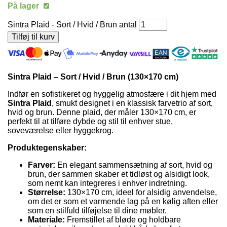
På lager
Sintra Plaid - Sort / Hvid / Brun antal
Tilføj til kurv
Sintra Plaid – Sort / Hvid / Brun (130×170 cm)
Indfør en sofistikeret og hyggelig atmosfære i dit hjem med
Sintra Plaid
, smukt designet i en klassisk farvetrio af sort,
hvid og brun. Denne plaid, der måler 130×170 cm, er
perfekt til at tilføre dybde og stil til enhver stue,
soveværelse eller hyggekrog.
Produktegenskaber:
Farver:
En elegant sammensætning af sort, hvid og
brun, der sammen skaber et tidløst og alsidigt look,
som nemt kan integreres i enhver indretning.
Størrelse:
130×170 cm, ideel for alsidig anvendelse,
om det er som et varmende lag på en kølig aften eller
som en stilfuld tilføjelse til dine møbler.
Materiale:
Fremstillet af bløde og holdbare