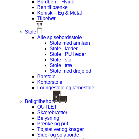
Bordben – Hvide
Ben til bænke
Konisk – Eg & Metal
Tilbehør
Stole
Alle spisebordsstole
Stole med armlæn
Stole i læder
Stole i PU læder
Stole i stof
Stole i træ
Stole med drejefod
Barstole
Kontorstole
Loungestole og lænestole
Boligtilbehør
OUTLET
Skærebrætter
Belysning
Bænke og puf
Tøjstativer og knager
Side- og sofaborde