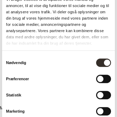
annoncer, til at vise dig funktioner til sociale medier og til
at analysere vores trafik. Vi deler også oplysninger om
Sofaer
din brug af vores hjemmeside med vores partnere inden
Alle sofaer
2 personers sofa
for sociale medier, annonceringspartnere og
3 personers sofa
analysepartnere. Vores partnere kan kombinere disse
Chaiselong sofa
data med andre oplysninger, du har givet dem, eller som
Hjørnesofa
U-sofa
de har indsamlet fra din brug af deres tjenester.
Lido serien
Sofaben
Inspiration
Samtykkevalg
Design
Nødvendig
Vilkår
Om træet
Vedligeholdelse
Præferencer
Kundeservice
Levering
Returnering
Reklamation
Statistik
Kontakt
Menu
Marketing