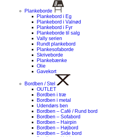
Plankeborde
Plankebord i Eg
Plankebord i Valnød
Plankebord i Fyr
Plankeborde til salg
Vally serien
Rundt plankebord
Plankesofaborde
Skriveborde
Plankebænke
Olie
Gavekort
Bordben / Stel
OUTLET
Bordben i træ
Bordben i metal
Udendørs ben
Bordben – Café / Rund bord
Bordben – Sofabord
Bordben – Hairpin
Bordben – Højbord
Bordben – Side bord