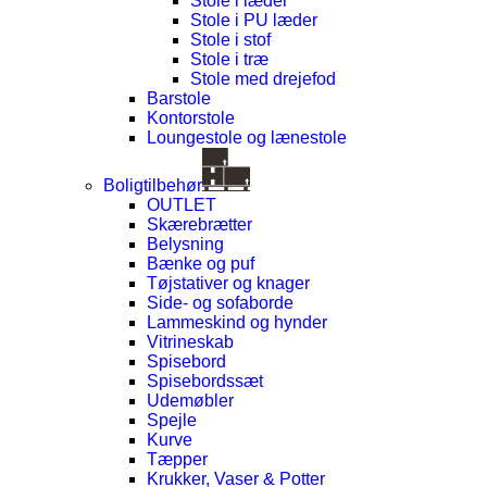
Stole i læder
Stole i PU læder
Stole i stof
Stole i træ
Stole med drejefod
Barstole
Kontorstole
Loungestole og lænestole
Boligtilbehør
OUTLET
Skærebrætter
Belysning
Bænke og puf
Tøjstativer og knager
Side- og sofaborde
Lammeskind og hynder
Vitrineskab
Spisebord
Spisebordssæt
Udemøbler
Spejle
Kurve
Tæpper
Krukker, Vaser & Potter