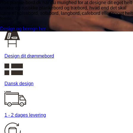
Hos planke-bord.dk har du mulighed for at designe dit eget helt
unikke og rustikke plankebord og træbord, hvad end det skal
være et spisebord, sofabord, langbord, cafebord eller noget helt
femte.
Design og beregn her
Design dit drømmebord
Dansk design
1 - 2 dages levering