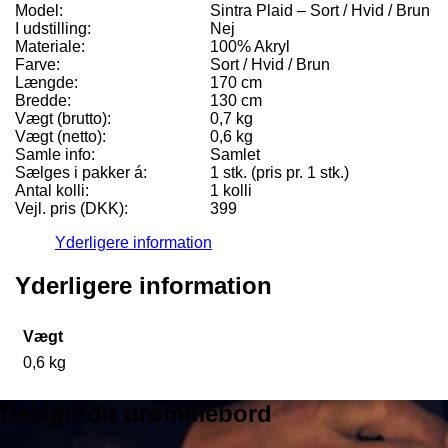
Model:
Sintra Plaid – Sort / Hvid / Brun
I udstilling:
Nej
Materiale:
100% Akryl
Farve:
Sort / Hvid / Brun
Længde:
170 cm
Bredde:
130 cm
Vægt (brutto):
0,7 kg
Vægt (netto):
0,6 kg
Samle info:
Samlet
Sælges i pakker á:
1 stk. (pris pr. 1 stk.)
Antal kolli:
1 kolli
Vejl. pris (DKK):
399
Yderligere information
Yderligere information
Vægt
0,6 kg
Design dit drømmebord