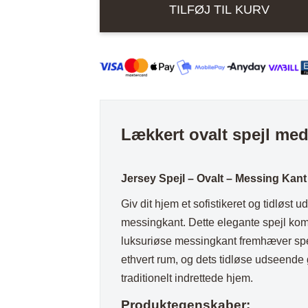
ord
Stole i træ
TILFØJ TIL KURV
Lammeskind og hy
-
n
Stole med
Vitrineskab
Messing
kant
rd
drejefod
Spisebord
antal
bord
Spisebordssæt
Udemøbler
Spejle
Lækkert ovalt spejl me
etal
Kurve
Tæpper
Jersey Spejl – Ovalt – Messing Kant
Krukker, Vaser & P
Giv dit hjem et sofistikeret og tidløst 
Kunstige blomster
messingkant. Dette elegante spejl kom
luksuriøse messingkant fremhæver spejle
Vægur
ethvert rum, og dets tidløse udseende g
Akustikpanel
traditionelt indrettede hjem.
Lanterner
Produktegenskaber: