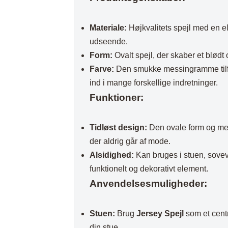
Plaider
Materiale:
Højkvalitets spejl med en el
udseende.
Form:
Ovalt spejl, der skaber et blødt
Farve:
Den smukke messingramme tilfør
ind i mange forskellige indretninger.
Funktioner:
Tidløst design:
Den ovale form og mess
der aldrig går af mode.
Alsidighed:
Kan bruges i stuen, sovev
funktionelt og dekorativt element.
Anvendelsesmuligheder:
Stuen:
Brug
Jersey Spejl
som et centr
din stue.