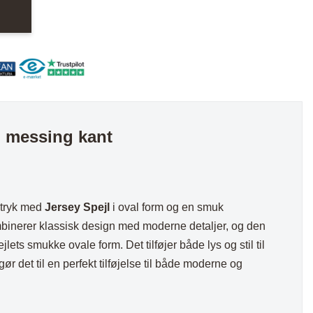
nder
Hylder med laminat
Væghylder
Reoler
d messing kant
otter
udtryk med
Jersey Spejl
i oval form og en smuk
binerer klassisk design med moderne detaljer, og den
ts smukke ovale form. Det tilføjer både lys og stil til
ør det til en perfekt tilføjelse til både moderne og