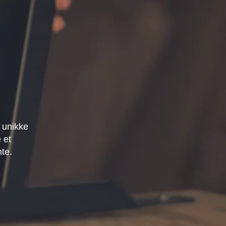
 unikke
 et
mte.