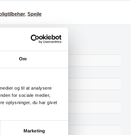
oligtilbehør
,
Spejle
Om
Jersey Spejl – Messing
Nej
Stål
 medier og til at analysere
nden for sociale medier,
Messing
e oplysninger, du har givet
35 cm
80 cm
Marketing
0.5 cm