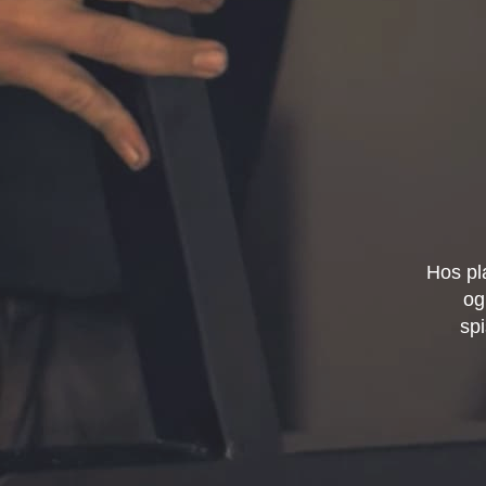
Hos pl
og
spi