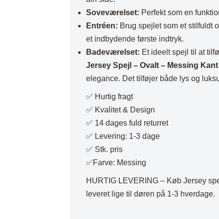
Soveværelset:
Perfekt som en funktion
Entréen:
Brug spejlet som et stilfuldt 
et indbydende første indtryk.
Badeværelset:
Et ideelt spejl til at t
Jersey Spejl – Ovalt – Messing Kant
elegance. Det tilføjer både lys og luksus
✅ Hurtig fragt
✅ Kvalitet & Design
✅ 14 dages fuld returret
✅ Levering: 1-3 dage
✅ Stk. pris
✅Farve: Messing
HURTIG LEVERING – Køb Jersey spejl –
leveret lige til døren på 1-3 hverdage.