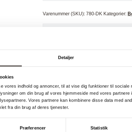
Varenummer (SKU):
780-DK
Kategorier:
B
Specifikationer:
Detaljer
Model:
I udstilling:
ookies
Materiale:
se vores indhold og annoncer, til at vise dig funktioner til sociale
oplysninger om din brug af vores hjemmeside med vores partnere i
Farve:
ysepartnere. Vores partnere kan kombinere disse data med andr
Længde:
et fra din brug af deres tjenester.
Bredde:
Præferencer
Statistik
Højde: