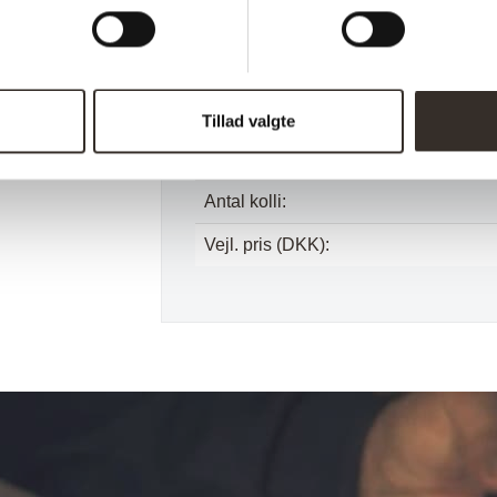
Vægt (brutto):
Vægt (netto):
Samle info:
Tillad valgte
Sælges i pakker á:
Antal kolli:
Vejl. pris (DKK):