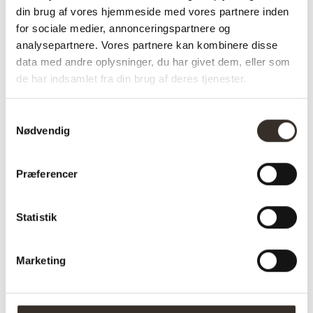
din brug af vores hjemmeside med vores partnere inden
Længde:
180 cm
for sociale medier, annonceringspartnere og
analysepartnere. Vores partnere kan kombinere disse
Bredde:
130 cm
data med andre oplysninger, du har givet dem, eller som
Vægt (brutto):
0,8 kg
de har indsamlet fra din brug af deres tjenester.
Vægt (netto):
0,7 kg
Samtykkevalg
Nødvendig
Samle info:
Samlet
Sælges i
1 stk. (pris pr. 1 stk.)
Præferencer
pakker á:
Antal kolli:
1 kolli
Statistik
Vejl. pris
150
(DKK):
Marketing