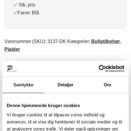
✅ Stk. pris
✅Farve: Blå
Varenummer (SKU):
3137-DK
Kategorier:
Boligtilbehør
,
Plaider
Specifikationer:
Samtykke
Detaljer
Om
Model:
Izmir Plaid – Blå
I udstilling:
Nej
Denne hjemmeside bruger cookies
Materiale:
80% Genanvendt Bomuld / 20%
Vi bruger cookies til at tilpasse vores indhold og
Polyester
annoncer, til at vise dig funktioner til sociale medier og til
at analysere vores trafik. Vi deler også oplysninger om
Farve:
Blå