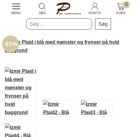
0
MENU
SØG
KONTO
KURV
Søg
efter:
-
21%