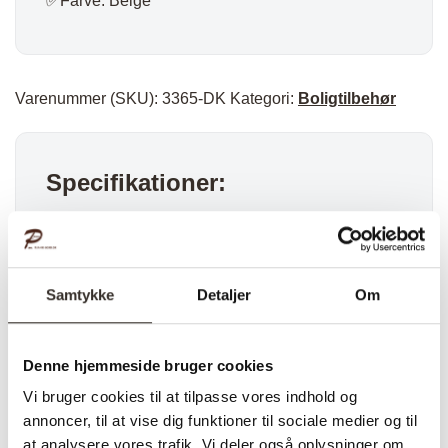
✅Farve: Beige
Varenummer (SKU):
3365-DK
Kategori:
Boligtilbehør
Specifikationer:
Model:
Ina Vægdekoration –
Beige
I udstilling:
Nej
Samtykke
Detaljer
Om
Materiale:
MDF, Polystyrene,
Polyester
Denne hjemmeside bruger cookies
Farve:
Beige
Vi bruger cookies til at tilpasse vores indhold og
annoncer, til at vise dig funktioner til sociale medier og til
Længde:
5 cm
at analysere vores trafik. Vi deler også oplysninger om