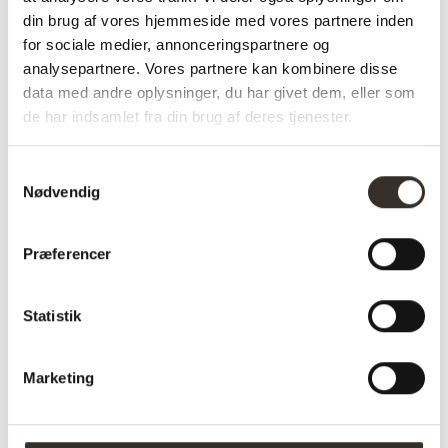
din brug af vores hjemmeside med vores partnere inden
Bredde:
60 cm
for sociale medier, annonceringspartnere og
Højde:
60 cm
analysepartnere. Vores partnere kan kombinere disse
data med andre oplysninger, du har givet dem, eller som
Vægt (brutto):
2,2 kg
de har indsamlet fra din brug af deres tjenester.
Vægt (netto):
1,5 kg
Samtykkevalg
Samle info:
Samlet
Nødvendig
Sælges i pakker á:
1 stk. (pris pr. 1 stk.)
Præferencer
Antal kolli:
1 kolli
Vejl. pris (DKK):
440
Statistik
Download
HER
samlevejledning:
Marketing