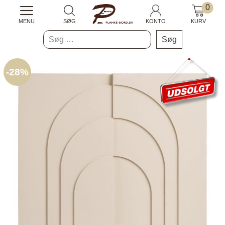
0
MENU
SØG
KONTO
KURV
Søg
efter:
-
28%