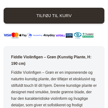
-
2.065,00 kr..
1.485,00 kr..
Grøn
TILFØJ TIL KURV
-
H:190
cm
antal
Fiddle Violinfigen – Grøn (Kunstig Plante, H:
190 cm)
Fiddle Violinfigen – Grøn er en imponerende og
naturtro kunstig plante, der tilføjer et eksklusivt og
stilfuldt touch til dit hjem. Denne kunstige plante er
designet med smukke, brede grønne blade, der
har den karakteristiske violinform og livagtige
detaljer, som giver et sofistikeret og frodigt