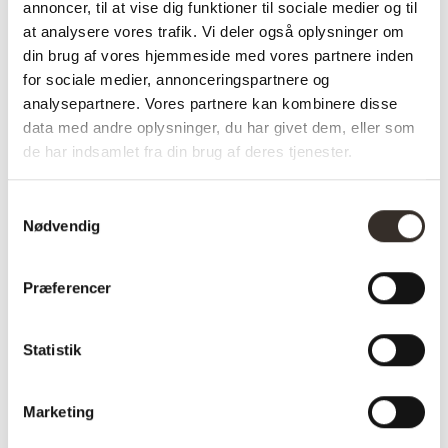
annoncer, til at vise dig funktioner til sociale medier og til
at analysere vores trafik. Vi deler også oplysninger om
Farve:
Grøn
din brug af vores hjemmeside med vores partnere inden
Længde:
81 cm
for sociale medier, annonceringspartnere og
analysepartnere. Vores partnere kan kombinere disse
Bredde:
93 cm
data med andre oplysninger, du har givet dem, eller som
Højde:
190 cm
de har indsamlet fra din brug af deres tjenester.
Vægt (brutto):
9 kg
Samtykkevalg
Nødvendig
Vægt (netto):
7,8 kg
Samle info:
Samlet
Præferencer
Sælges i
1 stk. (pris pr. 1 stk.)
pakker á:
Statistik
Antal kolli:
1 kolli
Vejl. pris
2065
Marketing
(DKK):