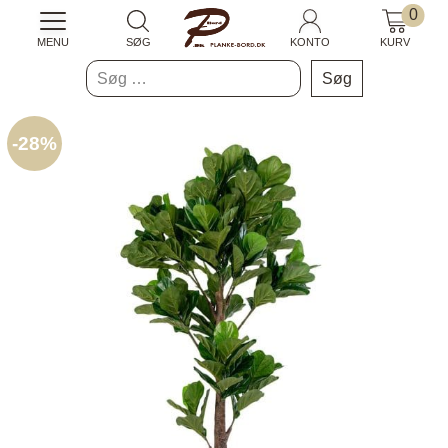
0
MENU
SØG
KONTO
KURV
Søg
efter:
-
28%