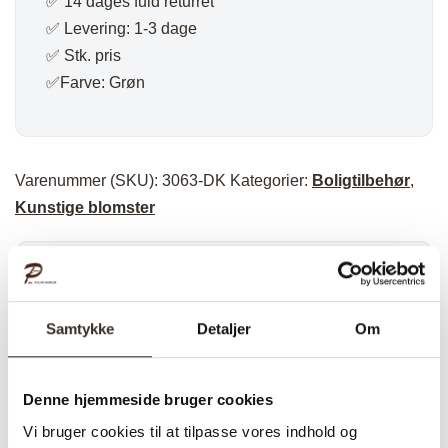
✅ 14 dages fuld returret
✅ Levering: 1-3 dage
✅ Stk. pris
✅Farve: Grøn
Varenummer (SKU):
3063-DK
Kategorier:
Boligtilbehør
,
Kunstige blomster
Specifikationer:
Samtykke
Detaljer
Om
Model:
Fiddle Violinfigen – Grøn
I udstilling:
Nej
Denne hjemmeside bruger cookies
Materiale:
PE Plastik, Polyester, Ståltråd,
Vi bruger cookies til at tilpasse vores indhold og
Cement