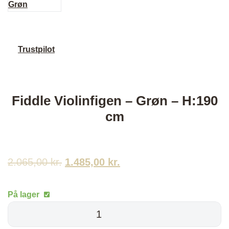
Trustpilot
Fiddle Violinfigen – Grøn – H:190
cm
2.065,00
kr.
Den
1.485,00
kr.
Den
oprindelige
aktuelle
På lager
pris
pris
Fiddle
Violinfigen
var:
er: