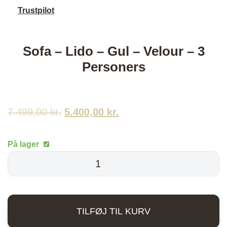
Trustpilot
Sofa – Lido – Gul – Velour – 3
Personers
7.499,00
kr.
Den
5.400,00
kr.
Den
oprindelige
aktuelle
På lager
pris
pris
Sofa
-
var:
er:
Lido
7.499,00 kr..
5.400,00 kr..
-
TILFØJ TIL KURV
Gul
-