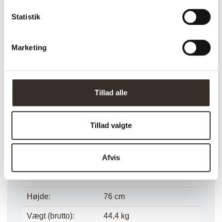
Model:
Lido 3 Personers Sofa –
Statistik
Sennepsgul
I udstilling:
Nej
Marketing
Materiale:
Polyester, Skum, Bøg
Farve:
Sennepsgul
Tillad alle
Farvekode:
HN1004
Sæde højde:
40 cm
Tillad valgte
Sæde dybde:
65 cm
Afvis
Længde:
93 cm
Bredde:
210 cm
Højde:
76 cm
Vægt (brutto):
44,4 kg