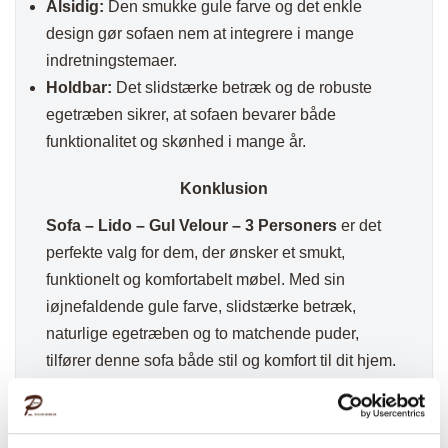
Alsidig:
Den smukke gule farve og det enkle
design gør sofaen nem at integrere i mange
indretningstemaer.
Holdbar:
Det slidstærke betræk og de robuste
egetræben sikrer, at sofaen bevarer både
funktionalitet og skønhed i mange år.
Konklusion
Sofa – Lido – Gul Velour – 3 Personers
er det
perfekte valg for dem, der ønsker et smukt,
funktionelt og komfortabelt møbel. Med sin
iøjnefaldende gule farve, slidstærke betræk,
naturlige egetræben og to matchende puder,
tilfører denne sofa både stil og komfort til dit hjem.
Bestil din sofa i dag og få et fantastisk møbel, der
vil være både funktionelt og dekorativt i mange år.