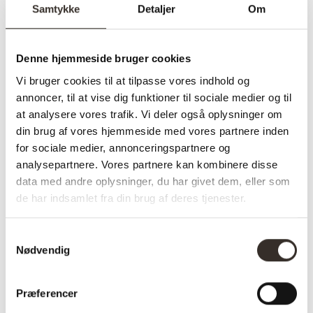
Samtykke
Detaljer
Om
✅ Hurtig fragt
✅ Kvalitet & Design
Denne hjemmeside bruger cookies
✅ 14 dages fuld returret
Vi bruger cookies til at tilpasse vores indhold og
✅ Levering: 1 uge
annoncer, til at vise dig funktioner til sociale medier og til
✅ Stk pris
at analysere vores trafik. Vi deler også oplysninger om
✅ Farve: Sennepsgult velour
din brug af vores hjemmeside med vores partnere inden
for sociale medier, annonceringspartnere og
analysepartnere. Vores partnere kan kombinere disse
data med andre oplysninger, du har givet dem, eller som
de har indsamlet fra din brug af deres tjenester.
Varenummer (SKU):
682-DK
Kategorier:
3 personers
sofa
,
Lido serien
,
Sofaer
Samtykkevalg
Nødvendig
Specifikationer:
Præferencer