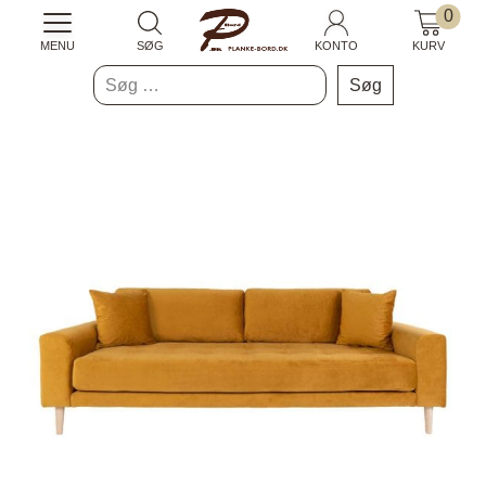
0
MENU
SØG
KONTO
KURV
Søg
efter: