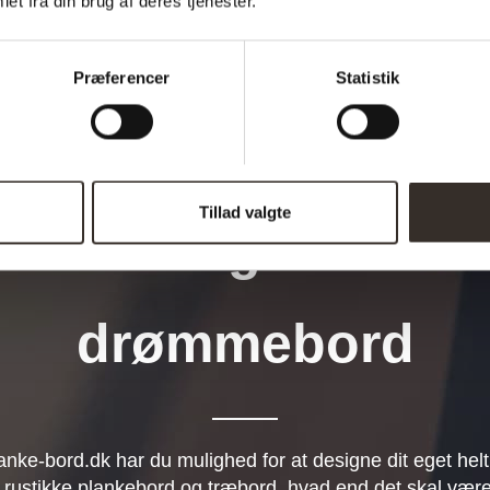
et fra din brug af deres tjenester.
Præferencer
Statistik
Tillad valgte
Design dit
drømmebord
anke-bord.dk har du mulighed for at designe dit eget helt
 rustikke plankebord og træbord, hvad end det skal være