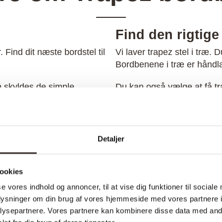
er:
var:
er:
00 kr..
2.149,00 kr..
2.869,00 kr..
2.369,00 kr..
Find den rigtige 
. Find dit næste bordstel til
Vi laver trapez stel i træ.
Bordbenene i træ er håndlave
n skyldes de simple
Du kan også vælge at få trap
eende.
Du kan få dem til både spi
en kendt form indenfor
Vores trapez stel er så pop
parallelle. Hvis de 2
giver dig et flot moderne 
Detaljer
rapezen også kaldes for et
Mangler du bordben til ud
orståelse kan en firkant,
galvaniseret udgave til bå
trapez. En retvinklet
ookies
id to vinkler på 90 grader.
se vores indhold og annoncer, til at vise dig funktioner til sociale
Køb dit Trapez stel her.
oplysninger om din brug af vores hjemmeside med vores partnere i
ysepartnere. Vores partnere kan kombinere disse data med andr