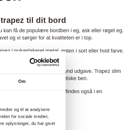
trapez til dit bord
 Du kan få de populære bordben i eg, ask eller røget eg.
t og vi sørger for at kvaliteten er i top.
ez i pulverlakeret metal, enten i sort eller hvid farve.
sebord eller bænk.
ulært at vi har fået lavet en tynd udgave. Trapez slim
udtryk med de tynde minimalistiske ben.
Om
endørs brug? Trapez benene findes også i en
de bænk og bord.
 medier og til at analysere
nden for sociale medier,
e oplysninger, du har givet