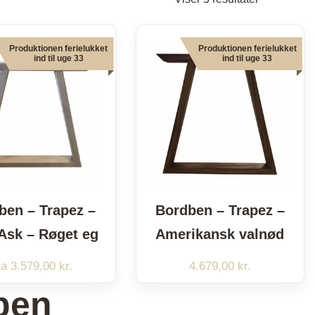
efter
popularitet
Produktionen ferielukket
Produktionen ferielukket
ind til uge 33
ind til uge 33
ben – Trapez –
Bordben – Trapez –
Ask – Røget eg
Amerikansk valnød
ra
3.579,00
kr.
4.679,00
kr.
ben