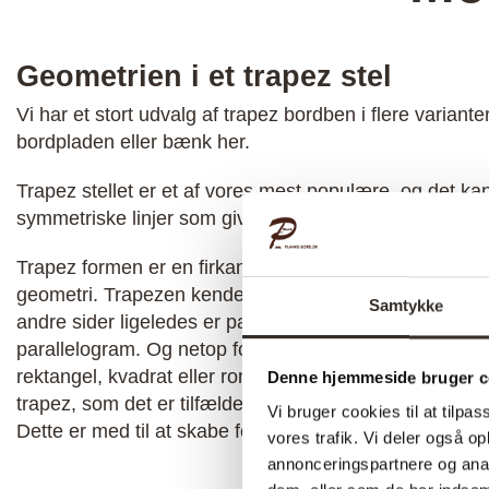
var:
er:
var:
1.759,00 kr..
1.319,00 kr..
2.639,
Geometrien i et trapez stel
Vi har et stort udvalg af trapez bordben i flere varianter
bordpladen eller bænk her.
Trapez stellet er et af vores mest populære, og det ka
symmetriske linjer som giver dit bord et moderne uds
Trapez formen er en firkant med fire sider og dette er 
geometri. Trapezen kendetegnes ved at 2 af siderne er 
Samtykke
andre sider ligeledes er parallelle med hinanden kan t
parallelogram. Og netop fordi trapez har denne brede f
rektangel, kvadrat eller rombe ligeledes også være en 
Denne hjemmeside bruger c
trapez, som det er tilfældet med vores bordben, har alt
Vi bruger cookies til at tilpas
Dette er med til at skabe formen som vi alle kender.
vores trafik. Vi deler også 
annonceringspartnere og anal