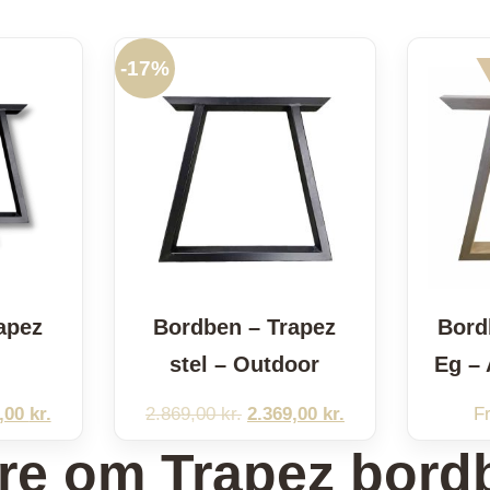
Plaider
-
17%
apez
Bordben – Trapez
Bord
stel – Outdoor
Eg – 
Den
Den
Den
9,00
kr.
2.869,00
kr.
2.369,00
kr.
F
delige
aktuelle
oprindelige
aktuelle
re om Trapez bord
pris
pris
pris