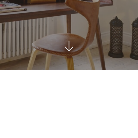
ord
Stole i træ
Lammeskind og hy
n
Stole med
Vitrineskab
rd
drejefod
Spisebord
bord
Spisebordssæt
Udemøbler
Spejle
etal
Kurve
Tæpper
Krukker, Vaser & P
Kunstige blomster
Vægur
Akustikpanel
Lanterner