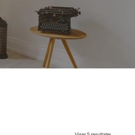
nder
Hylder med laminat
Væghylder
Reoler
otter
Sorteret
Viser 5 resultater