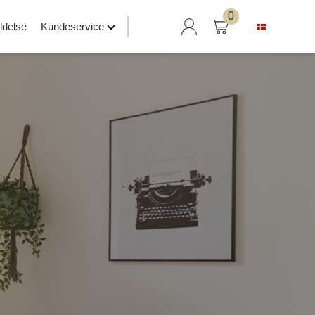
Søg
0
ldelse
Kundeservice
efter:
Hylder klar til salg
Svævehylder
Hylder uden beslag
Hylder med læderrem
er
Hylder med Maze beslag
Hylder med rør