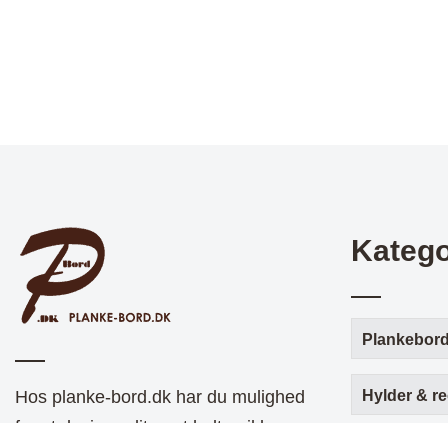
Katego
Plankebor
Hos planke-bord.dk har du mulighed
Hylder & re
for at designe dit eget helt unikke og