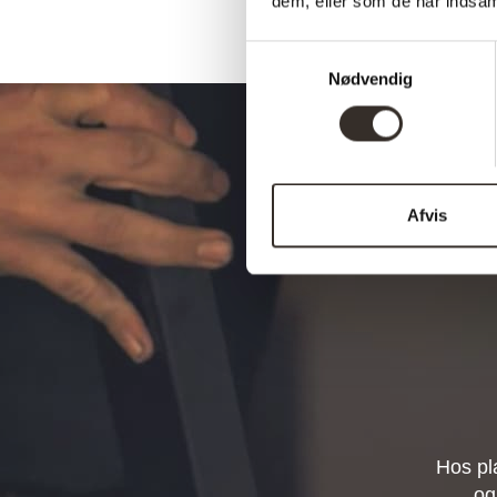
dem, eller som de har indsaml
Samtykkevalg
Nødvendig
Afvis
Hos pl
og