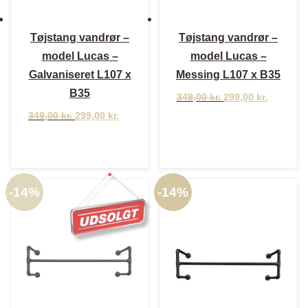
Tøjstang vandrør –
Tøjstang vandrør –
model Lucas –
model Lucas –
Galvaniseret L107 x
Messing L107 x B35
B35
Den
Den
349,00
kr.
299,00
kr.
oprindelige
aktuelle
Den
Den
349,00
kr.
299,00
kr.
pris
pris
oprindelige
aktuelle
var:
er:
pris
pris
349,00 kr..
299,00 kr
var:
er:
349,00 kr..
299,00 kr..
-
14%
-
14%