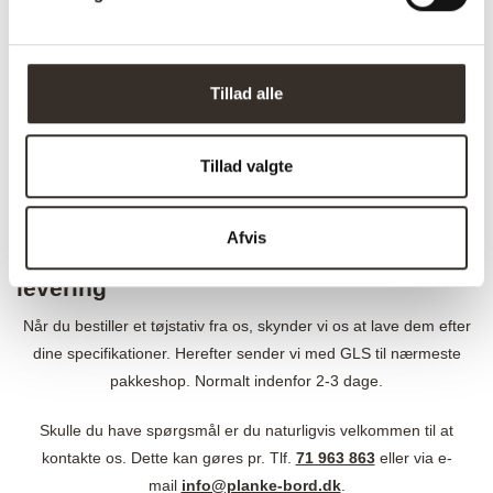
Udarbejdet af metal rør efter mål sikrer at disse stativer passer
ind i din garderobe. Du får ægte New-Yorker stil. Opbyg din egen
løsning til skabet med vores mange modeller.
Tillad alle
Find alle de forskellige modeller her på siden.
Tillad valgte
Vi anbefaler at du samler dem med handsker og tørrer dem godt
af inden brug, da der kan være olie og sværte fra produktionen.
Afvis
Få leveret til pakkeshop med hurtig
levering
Når du bestiller et tøjstativ fra os, skynder vi os at lave dem efter
dine specifikationer. Herefter sender vi med GLS til nærmeste
pakkeshop. Normalt indenfor 2-3 dage.
Skulle du have spørgsmål er du naturligvis velkommen til at
kontakte os. Dette kan gøres pr. Tlf.
71 963 863
eller via e-
mail
info@planke-bord.dk
.