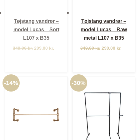
Tøjstang vandrør –
Tøjstang vandrør –
model Lucas – Sort
model Lucas – Raw
L107 x B35
metal L107 x B35
Den
Den
Den
Den
349,00
kr.
299,00
kr.
349,00
kr.
299,00
kr.
oprindelige
aktuelle
oprindelige
aktuelle
pris
pris
pris
pris
var:
er:
var:
er:
349,00 kr..
299,00 kr..
349,00 kr..
299,00 kr
-
14%
-
30%