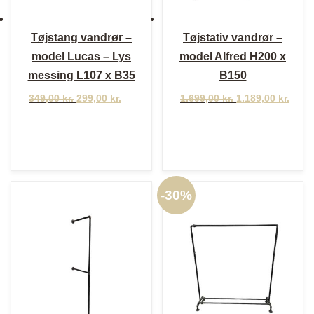
Tøjstang vandrør –
Tøjstativ vandrør –
model Lucas – Lys
model Alfred H200 x
messing L107 x B35
B150
Den
Den
Den
349,00
kr.
299,00
kr.
1.699,00
kr.
1.189,00
kr.
oprindelige
aktuelle
oprindelige
Den
pris
pris
pris
aktuelle
var:
er:
var:
pris
349,00 kr..
299,00 kr..
1.699,00 kr..
er:
1.189,00 kr..
-
30%