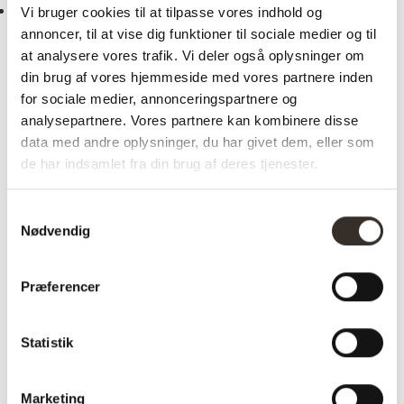
Vi bruger cookies til at tilpasse vores indhold og
annoncer, til at vise dig funktioner til sociale medier og til
Tøjstativ vandrør –
Tøjstativ vandrør –
at analysere vores trafik. Vi deler også oplysninger om
model Oscar H160 x
model Noah H157 x
din brug af vores hjemmeside med vores partnere inden
B150
B69
for sociale medier, annonceringspartnere og
Den
Den
Den
1.199,00
kr.
839,00
kr.
1.499,00
kr.
1.049,00
kr.
analysepartnere. Vores partnere kan kombinere disse
oprindelige
aktuelle
oprindelige
Den
data med andre oplysninger, du har givet dem, eller som
pris
pris
pris
aktuelle
de har indsamlet fra din brug af deres tjenester.
var:
er:
var:
pris
1.199,00 kr..
839,00 kr..
1.499,00 kr..
er:
Samtykkevalg
1.049,00 kr..
Mere om Tøjstativer i rør
Nødvendig
Præferencer
Tøjstativer i VVS-rør på mål
Funktionelle tøjstativer og stænger i vvs-rør. Vores udvalg af
Statistik
garderobeløsninger giver din bolig et råt look med industrielle
materialer.
Marketing