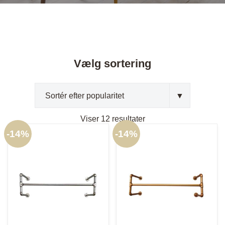
Vælg sortering
Sorteret
Viser 12 resultater
efter
-
14%
-
14%
popularitet