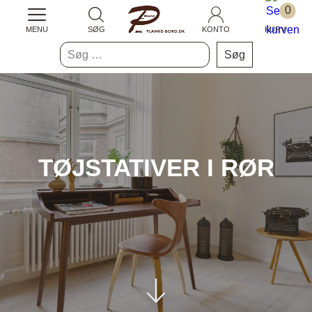
0
MENU
SØG
KONTO
KURV
Søg
efter:
TØJSTATIVER I RØR