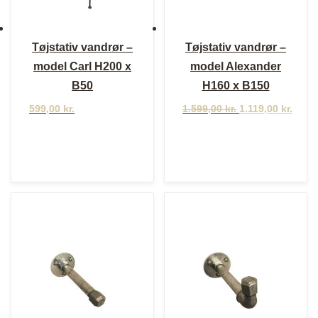
Tøjstativ vandrør –
Tøjstativ vandrør –
model Carl H200 x
model Alexander
B50
H160 x B150
Den
599,00
kr.
1.599,00
kr.
1.119,00
kr.
oprindelige
Den
pris
aktuelle
var:
pris
1.599,00 kr..
er:
1.119,00 kr..