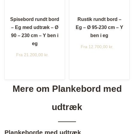
Spisebord rundt bord
Rustik rundt bord –
– Eg med udtræk – Ø
Eg – Ø 95-230 cm – Y
90 – 230 cm – Y ben i
ben i eg
eg
Fra
12.700,00
kr.
Fra
21.200,00
kr.
Mere om Plankebord med
udtræk
Plankeborde med udtræk