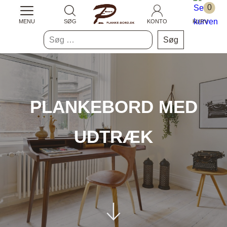
0
MENU
SØG
KONTO
KURV
Søg
efter:
PLANKEBORD MED
UDTRÆK