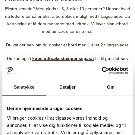
Ekstra længde? Med plads til 6, 8 eller 10 personer? Uanset hvad
du leder efter så er ekstra bordplads muligt med tillægsplader. Du
kan vælge at få dem monteret med udtræk. Vi laver plankebord
med udtræk efter dine mål.
Du vælger selv om du ønsker et bord med 1 eller 2 tillægsplader.
Du kan også
købe udtræksstænger separat
til dit gør-det-selv
projekt og montere dem på dit bord.
Plankeborde på mål
Samtykke
Detaljer
Om
Vi laver plankeborde på mål og her er det muligt at designe og
bestille et plankebord efter dine ønskede mål. Og det er ligeledes
muligt at tilvælge tillægsplader.
Denne hjemmeside bruger cookies
Vi bruger cookies til at tilpasse vores indhold og
Dit speciallavet bord bliver lavet i højeste kvalitet. Vi sørger for at
annoncer, til at vise dig funktioner til sociale medier og til
træet er tørt og perfekt til møbelhåndværk.
at analysere vores trafik. Vi deler også oplysninger om