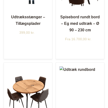
Udtræksstænger –
Spisebord rundt bord
Tillægsplader
– Eg med udtræk – Ø
90 – 230 cm
399,00
kr.
Fra
16.700,00
kr.