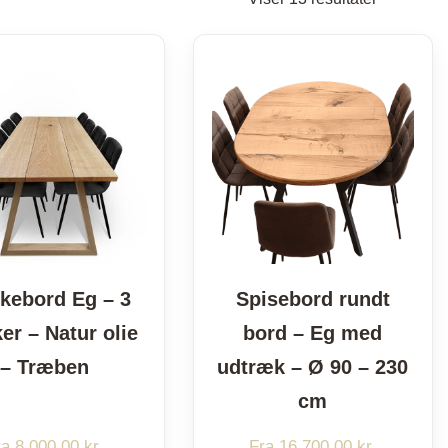
efter
popularite
kebord Eg – 3
Spisebord rundt
er – Natur olie
bord – Eg med
– Træben
udtræk – Ø 90 – 230
cm
ra
8.000,00
kr.
Fra
16.700,00
kr.