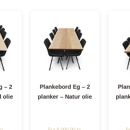
Plaider
g – 2
Plankebord Eg – 2
Plan
 olie
planker – Natur olie
plank
kr.
Fra
8.000,00
kr.
F