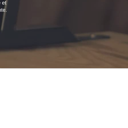
 et
mte.