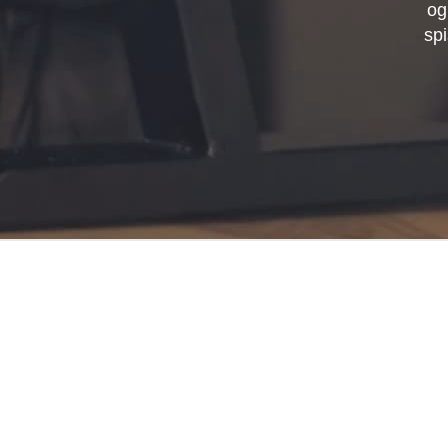
og
spi