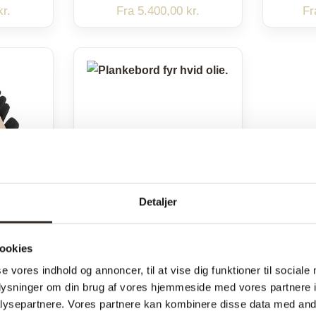
kr.
Fra
5.400,00
kr.
F
Detaljer
g – 3
Plankebord – Fyr –
ookies
 olie
Hvid olie – 3 planker
se vores indhold og annoncer, til at vise dig funktioner til sociale
oplysninger om din brug af vores hjemmeside med vores partnere i
ysepartnere. Vores partnere kan kombinere disse data med andr
kr.
Fra
5.400,00
kr.