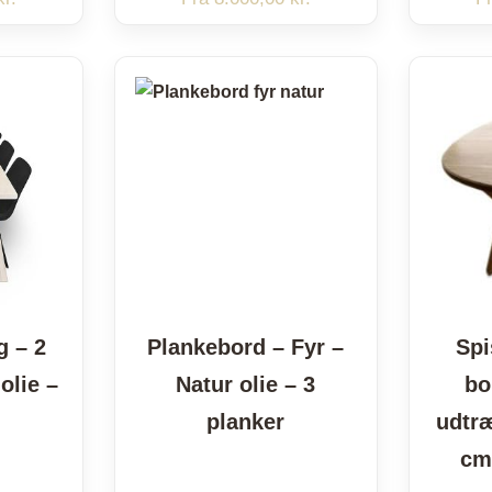
g – 2
Plankebord – Fyr –
Spi
olie –
Natur olie – 3
bo
planker
udtræ
cm