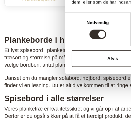
dem, eller som de har indsaml
Me
Samtykkevalg
Nødvendig
Plankeborde i høj kvalitet
Et lyst spisebord i planketræ. Vi fremstiller borde efte
træsort og størrelse på målet gennem vores smarte d
Afvis
vælge bordben, antal planker og meget mere.
Uanset om du mangler sofabord, højbord, spisebord ell
finder vi en løsning. Du er altid velkommen til at ringe e
Spisebord i alle størrelser
Vores planketræ er kvalitetssikret og vi går op i at arb
Derfor er du også sikker på at få et færdigt produkt, der 