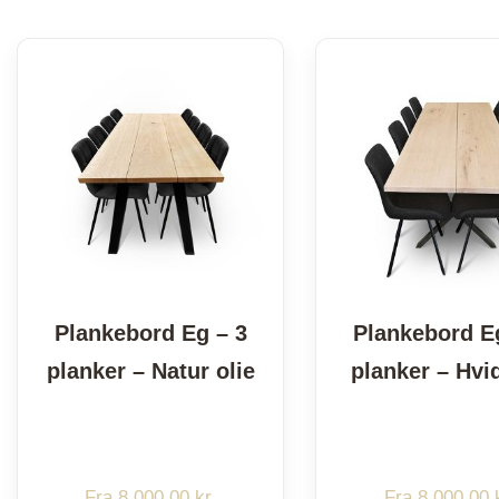
Plankebord Eg – 3
Plankebord E
planker – Natur olie
planker – Hvid
Fra
8.000,00
kr.
Fra
8.000,00