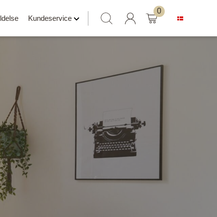
Søg
0
ldelse
Kundeservice
efter:
Hylder klar til salg
Svævehylder
Hylder uden beslag
Hylder med læderrem
er
Hylder med Maze beslag
Hylder med rør