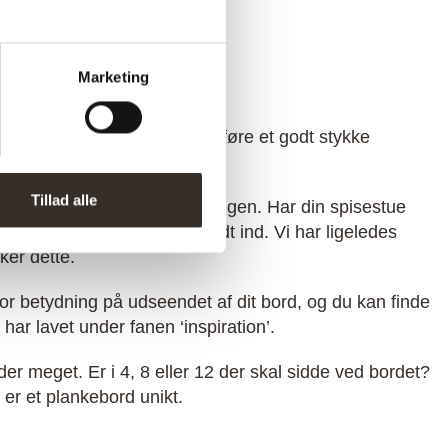
ord
Marketing
lige. Vi sætter en ære i at udføre et godt stykke
Tillad alle
med til at løfte boligindretningen. Har din spisestue
e, så passer et lyst bord godt ind. Vi har ligeledes
ker dette.
or betydning på udseendet af dit bord, og du kan finde
e har lavet under fanen ‘inspiration’.
der meget. Er i 4, 8 eller 12 der skal sidde ved bordet?
er et plankebord unikt.