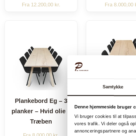
Fra
12.200,00
kr.
Fra
8.000,00
Samtykke
Plankebord Eg – 3
Plankebord E
Denne hjemmeside bruger c
planker – Hvid olie –
planker – Hvid
Vi bruger cookies til at tilpas
Træben
vores trafik. Vi deler også 
annonceringspartnere og anal
Fra
8.000,00
kr.
Fra
8.000,00