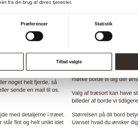
et fra din brug af deres tjenester.
re om Lyst spiseb
Præferencer
Statistik
alle plankeborde er forskel
håndværk.
r specialmål. Du vælger selv
esignside. Her kan du også
Tillad valgte
Et lyst spisebord kan være 
eller dit køkken hvide vægg
mørke borde til dig der øns
er noget helt fjerde, så
ller sende en mail til os.
Valg af træsort kan have st
billeder af borde vi tidliger
ejde med detaljerne i træet.
Størrelsen på dit bord bety
står flot og helt unikt idet
Uanset hvad du ønsker dig 