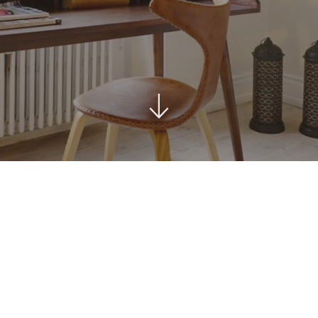
ord
Stole i træ
Lammeskind og hy
n
Stole med
Vitrineskab
rd
drejefod
Spisebord
bord
Spisebordssæt
Udemøbler
Spejle
etal
Kurve
Tæpper
Krukker, Vaser & P
Kunstige blomster
Vægur
Akustikpanel
Lanterner