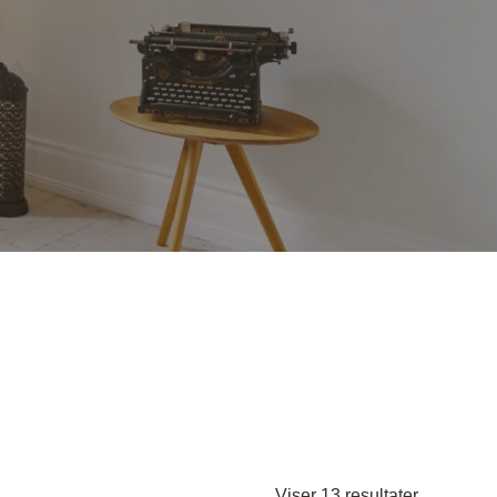
nder
Hylder med laminat
Væghylder
Reoler
otter
Sorteret
Viser 13 resultater