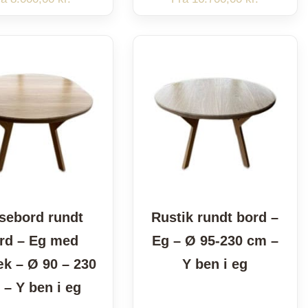
sebord rundt
Rustik rundt bord –
rd – Eg med
Eg – Ø 95-230 cm –
k – Ø 90 – 230
Y ben i eg
 – Y ben i eg