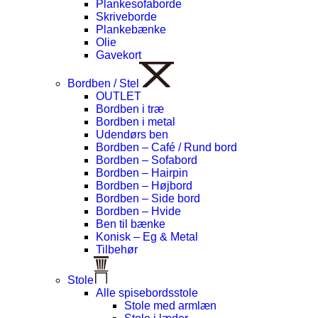
Plankesofaborde
Skriveborde
Plankebænke
Olie
Gavekort
Bordben / Stel
OUTLET
Bordben i træ
Bordben i metal
Udendørs ben
Bordben – Café / Rund bord
Bordben – Sofabord
Bordben – Hairpin
Bordben – Højbord
Bordben – Side bord
Bordben – Hvide
Ben til bænke
Konisk – Eg & Metal
Tilbehør
Stole
Alle spisebordsstole
Stole med armlæn