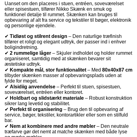
Uanset om den placeres i stuen, entréen, soveværelset
eller spisestuen, tilfører Nikko Skænk en smuk og
funktionel detalje til rummet. Skænken kan bruges til
opbevaring af alt fra service og tekstiler til bøger, elektronik
og personlige ejendele.
✔
Tidløst og stilrent design
– Den naturlige træfinish
tilfører et roligt og elegant udtryk, der passer ind i enhver
boligindretning.
✔
2 rummelige låger
– Skjuler indholdet og holder rummet
organiseret, samtidig med at skænken bevarer sit
æstetiske udtryk.
✔
Kompakte mål, stor funktionalitet
– Med
80x40x87 cm
tilbyder skænken masser af opbevaringsplads uden at
fylde for meget.
✔
Alsidiig anvendelse
– Perfekt til stuen, spisestuen,
soveværelset, entréen eller kontoret.
✔
Holdbart og slidstærkt materiale
– Robust konstruktion
sikrer lang levetid og stabilitet.
✔
Perfekt til organisering
– Brug den til opbevaring af
service, bøger, tekstiler, kontorartikler eller som en stilfuld
bar.
✔
Nem at kombinere med andre møbler
– Den neutrale
træfarve gør det nemt at matche skænken med både lyse