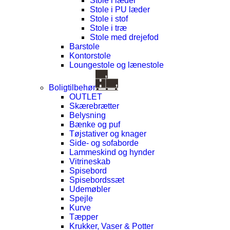
Stole i læder
Stole i PU læder
Stole i stof
Stole i træ
Stole med drejefod
Barstole
Kontorstole
Loungestole og lænestole
Boligtilbehør
OUTLET
Skærebrætter
Belysning
Bænke og puf
Tøjstativer og knager
Side- og sofaborde
Lammeskind og hynder
Vitrineskab
Spisebord
Spisebordssæt
Udemøbler
Spejle
Kurve
Tæpper
Krukker, Vaser & Potter