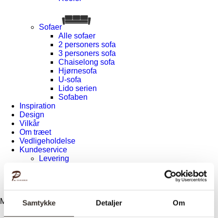
Sofaer
Alle sofaer
2 personers sofa
3 personers sofa
Chaiselong sofa
Hjørnesofa
U-sofa
Lido serien
Sofaben
Inspiration
Design
Vilkår
Om træet
Vedligeholdelse
Kundeservice
Levering
Returnering
Reklamation
Kontakt
Menu
Samtykke
Detaljer
Om