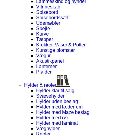
Lammeskind og hynder
Vitrineskab
Spisebord
Spisebordssæt
Udemøbler
Spejle
Kurve
Tæpper
Krukker, Vaser & Potter
Kunstige blomster
Vægur
Akustikpanel
Lanterner
Plaider
Hylder & reoler
Hylder klar til salg
Svævehylder
Hylder uden beslag
Hylder med læderrem
Hylder med Maze beslag
Hylder med rør
Hylder med laminat
Væghylder
Reoler