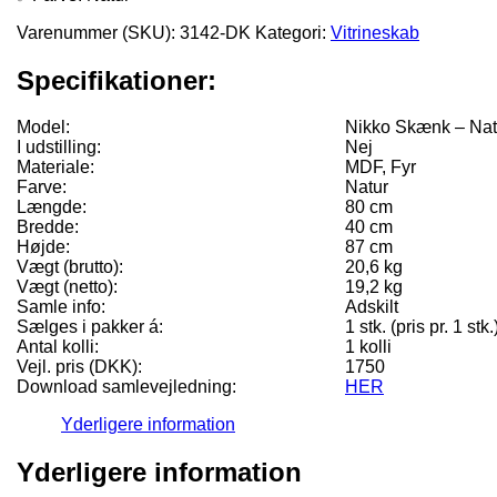
Varenummer (SKU):
3142-DK
Kategori:
Vitrineskab
Specifikationer:
Model:
Nikko Skænk – Nat
I udstilling:
Nej
Materiale:
MDF, Fyr
Farve:
Natur
Længde:
80 cm
Bredde:
40 cm
Højde:
87 cm
Vægt (brutto):
20,6 kg
Vægt (netto):
19,2 kg
Samle info:
Adskilt
Sælges i pakker á:
1 stk. (pris pr. 1 stk.
Antal kolli:
1 kolli
Vejl. pris (DKK):
1750
Download samlevejledning:
HER
Yderligere information
Yderligere information