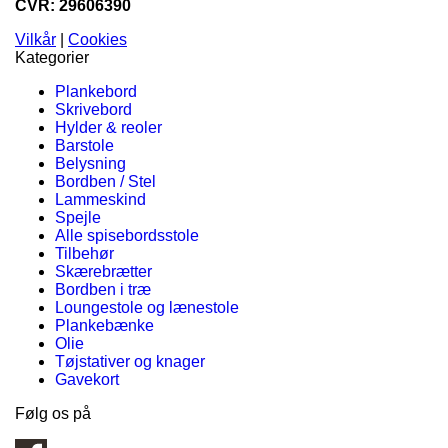
CVR: 29606390
Vilkår
|
Cookies
Kategorier
Plankebord
Skrivebord
Hylder & reoler
Barstole
Belysning
Bordben / Stel
Lammeskind
Spejle
Alle spisebordsstole
Tilbehør
Skærebrætter
Bordben i træ
Loungestole og lænestole
Plankebænke
Olie
Tøjstativer og knager
Gavekort
Følg os på