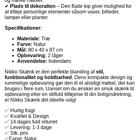
og mørke møbler.
✔
Plads til dekoration
– Den flade top giver mulighed for
at tilføje personlige elementer såsom vaser, billeder,
lamper eller planter.
Specifikationer:
Materiale:
Træ
Farve:
Natur
Mål:
80 x 40 x 87 cm
Opbevaring:
2 låger
Anvendelse:
Indendørs
Nikko Skænk er den perfekte blanding af
stil,
funktionalitet og holdbarhed
. Dens kompakte design og
rummelige opbevaring gør den til et alsidigt møbel, der kan
bruges i flere rum. Uanset om du ønsker en smuk skænk til
opbevaring eller en stilfuld tilføjelse til din boligindretning,
er Nikko Skænk det ideelle valg!
✅ Hurtig fragt
✅ Kvalitet & Design
✅ 14 dages fuld returret
✅ Levering: 1-3 dage
✅ Stk. pris
✅Farve: Natur