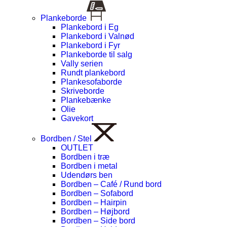
Plankeborde
Plankebord i Eg
Plankebord i Valnød
Plankebord i Fyr
Plankeborde til salg
Vally serien
Rundt plankebord
Plankesofaborde
Skriveborde
Plankebænke
Olie
Gavekort
Bordben / Stel
OUTLET
Bordben i træ
Bordben i metal
Udendørs ben
Bordben – Café / Rund bord
Bordben – Sofabord
Bordben – Hairpin
Bordben – Højbord
Bordben – Side bord