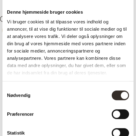
Denne hjemmeside bruger cookies
Søg
Konto
0
Kurv
Vi bruger cookies til at tilpasse vores indhold og
annoncer, til at vise dig funktioner til sociale medier og til
-
28%
at analysere vores trafik. Vi deler også oplysninger om
din brug af vores hjemmeside med vores partnere inden
for sociale medier, annonceringspartnere og
analysepartnere. Vores partnere kan kombinere disse
data med andre oplysninger, du har givet dem, eller som
de har indsamlet fra din brug af deres tjenester.
Samtykkevalg
Nødvendig
Præferencer
Statistik