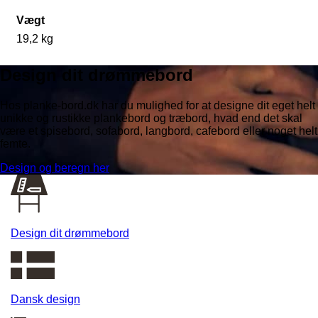
Vægt
19,2 kg
Design dit drømmebord
Hos planke-bord.dk har du mulighed for at designe dit eget helt
unikke og rustikke plankebord og træbord, hvad end det skal
være et spisebord, sofabord, langbord, cafebord eller noget helt
femte.
Design og beregn her
Design dit drømmebord
Dansk design