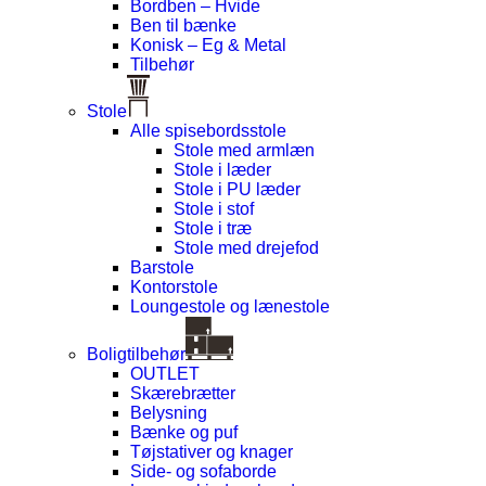
Bordben – Hvide
Ben til bænke
Konisk – Eg & Metal
Tilbehør
Stole
Alle spisebordsstole
Stole med armlæn
Stole i læder
Stole i PU læder
Stole i stof
Stole i træ
Stole med drejefod
Barstole
Kontorstole
Loungestole og lænestole
Boligtilbehør
OUTLET
Skærebrætter
Belysning
Bænke og puf
Tøjstativer og knager
Side- og sofaborde