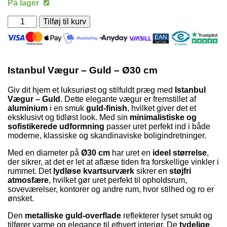
På lager
pris
pris
var:
er:
Istanbul
Tilføj til kurv
199,00 kr..
160,00 kr..
Vægur
-
Guld
-
Ø30
Istanbul Vægur – Guld – Ø30 cm
cm
antal
Giv dit hjem et luksuriøst og stilfuldt præg med
Istanbul
Vægur – Guld
. Dette elegante vægur er fremstillet af
aluminium
i en smuk
guld-finish
, hvilket giver det et
eksklusivt og tidløst look. Med sin
minimalistiske og
sofistikerede udformning
passer uret perfekt ind i både
moderne, klassiske og skandinaviske boligindretninger.
Med en diameter på
Ø30 cm
har uret en
ideel størrelse
,
der sikrer, at det er let at aflæse tiden fra forskellige vinkler i
rummet. Det
lydløse kvartsurværk
sikrer en
støjfri
atmosfære
, hvilket gør uret perfekt til opholdsrum,
soveværelser, kontorer og andre rum, hvor stilhed og ro er
ønsket.
Den
metalliske guld-overflade
reflekterer lyset smukt og
tilfører varme og elegance til ethvert interiør. De
tydelige