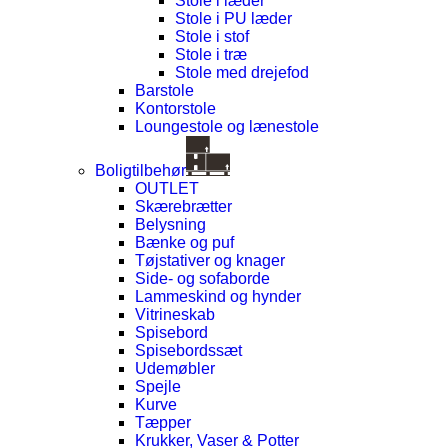
Stole i læder
Stole i PU læder
Stole i stof
Stole i træ
Stole med drejefod
Barstole
Kontorstole
Loungestole og lænestole
Boligtilbehør
OUTLET
Skærebrætter
Belysning
Bænke og puf
Tøjstativer og knager
Side- og sofaborde
Lammeskind og hynder
Vitrineskab
Spisebord
Spisebordssæt
Udemøbler
Spejle
Kurve
Tæpper
Krukker, Vaser & Potter