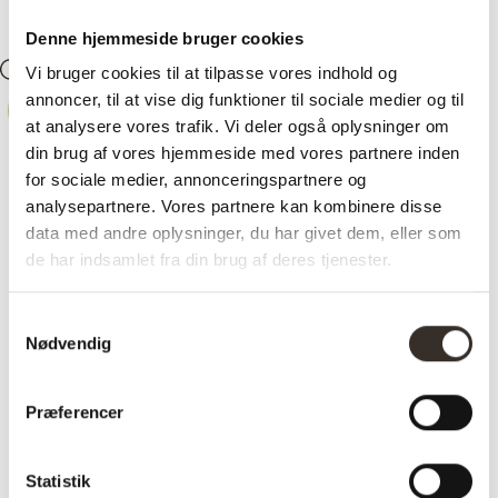
Denne hjemmeside bruger cookies
Vi bruger cookies til at tilpasse vores indhold og
Søg
Konto
0
Kurv
annoncer, til at vise dig funktioner til sociale medier og til
-
20%
at analysere vores trafik. Vi deler også oplysninger om
din brug af vores hjemmeside med vores partnere inden
for sociale medier, annonceringspartnere og
analysepartnere. Vores partnere kan kombinere disse
data med andre oplysninger, du har givet dem, eller som
de har indsamlet fra din brug af deres tjenester.
Samtykkevalg
Nødvendig
Præferencer
Statistik