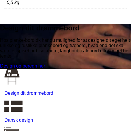
0,5 kg
Design dit drømmebord
Hos planke-bord.dk har du mulighed for at designe dit eget helt
unikke og rustikke plankebord og træbord, hvad end det skal
være et spisebord, sofabord, langbord, cafebord eller noget helt
femte.
Design og beregn her
Design dit drømmebord
Dansk design