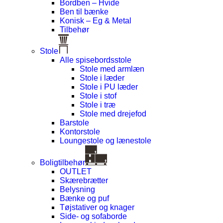
Bordben – Hvide
Ben til bænke
Konisk – Eg & Metal
Tilbehør
Stole
Alle spisebordsstole
Stole med armlæn
Stole i læder
Stole i PU læder
Stole i stof
Stole i træ
Stole med drejefod
Barstole
Kontorstole
Loungestole og lænestole
Boligtilbehør
OUTLET
Skærebrætter
Belysning
Bænke og puf
Tøjstativer og knager
Side- og sofaborde