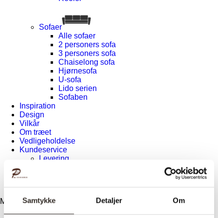
Sofaer
Alle sofaer
2 personers sofa
3 personers sofa
Chaiselong sofa
Hjørnesofa
U-sofa
Lido serien
Sofaben
Inspiration
Design
Vilkår
Om træet
Vedligeholdelse
Kundeservice
Levering
Returnering
Reklamation
Kontakt
Samtykke
Detaljer
Om
Menu