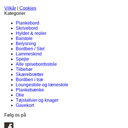
Vilkår
|
Cookies
Kategorier
Plankebord
Skrivebord
Hylder & reoler
Barstole
Belysning
Bordben / Stel
Lammeskind
Spejle
Alle spisebordsstole
Tilbehør
Skærebrætter
Bordben i træ
Loungestole og lænestole
Plankebænke
Olie
Tøjstativer og knager
Gavekort
Følg os på