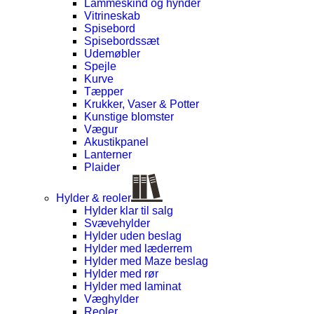
Lammeskind og hynder
Vitrineskab
Spisebord
Spisebordssæt
Udemøbler
Spejle
Kurve
Tæpper
Krukker, Vaser & Potter
Kunstige blomster
Vægur
Akustikpanel
Lanterner
Plaider
Hylder & reoler
Hylder klar til salg
Svævehylder
Hylder uden beslag
Hylder med læderrem
Hylder med Maze beslag
Hylder med rør
Hylder med laminat
Væghylder
Reoler