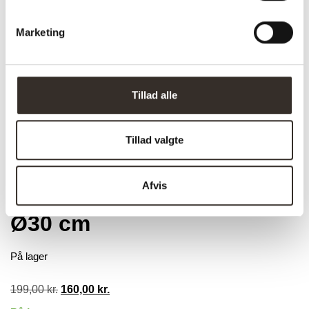
Marketing
Tillad alle
Tillad valgte
Trustpilot
Afvis
Istanbul Vægur – Guld –
Ø30 cm
På lager
199,00
kr.
Den
160,00
kr.
Den
oprindelige
aktuelle