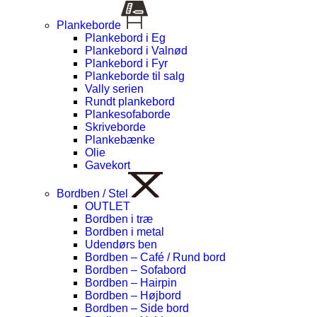
Plankeborde
Plankebord i Eg
Plankebord i Valnød
Plankebord i Fyr
Plankeborde til salg
Vally serien
Rundt plankebord
Plankesofaborde
Skriveborde
Plankebænke
Olie
Gavekort
Bordben / Stel
OUTLET
Bordben i træ
Bordben i metal
Udendørs ben
Bordben – Café / Rund bord
Bordben – Sofabord
Bordben – Hairpin
Bordben – Højbord
Bordben – Side bord