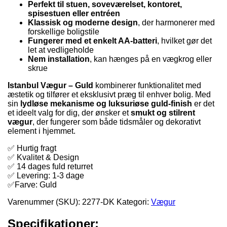
Perfekt til stuen, soveværelset, kontoret,
spisestuen eller entréen
Klassisk og moderne design
, der harmonerer med
forskellige boligstile
Fungerer med et enkelt AA-batteri
, hvilket gør det
let at vedligeholde
Nem installation
, kan hænges på en vægkrog eller
skrue
Istanbul Vægur – Guld
kombinerer funktionalitet med
æstetik og tilfører et eksklusivt præg til enhver bolig. Med
sin
lydløse mekanisme og luksuriøse guld-finish
er det
et ideelt valg for dig, der ønsker et
smukt og stilrent
vægur
, der fungerer som både tidsmåler og dekorativt
element i hjemmet.
✅ Hurtig fragt
✅ Kvalitet & Design
✅ 14 dages fuld returret
✅ Levering: 1-3 dage
✅Farve: Guld
Varenummer (SKU):
2277-DK
Kategori:
Vægur
Specifikationer: