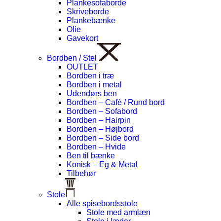
Plankesofaborde
Skriveborde
Plankebænke
Olie
Gavekort
Bordben / Stel
OUTLET
Bordben i træ
Bordben i metal
Udendørs ben
Bordben – Café / Rund bord
Bordben – Sofabord
Bordben – Hairpin
Bordben – Højbord
Bordben – Side bord
Bordben – Hvide
Ben til bænke
Konisk – Eg & Metal
Tilbehør
Stole
Alle spisebordsstole
Stole med armlæn