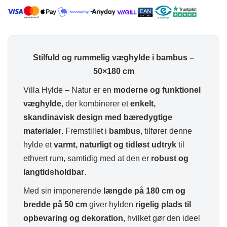
Stilfuld og rummelig væghylde i bambus –
50×180 cm
Villa Hylde – Natur er en
moderne og funktionel
væghylde
, der kombinerer et
enkelt,
skandinavisk design med bæredygtige
materialer
. Fremstillet i
bambus
, tilfører denne
hylde et
varmt, naturligt og tidløst udtryk
til
ethvert rum, samtidig med at den er
robust og
langtidsholdbar
.
Med sin imponerende
længde på 180 cm og
bredde på 50 cm
giver hylden
rigelig plads til
opbevaring og dekoration
, hvilket gør den ideel