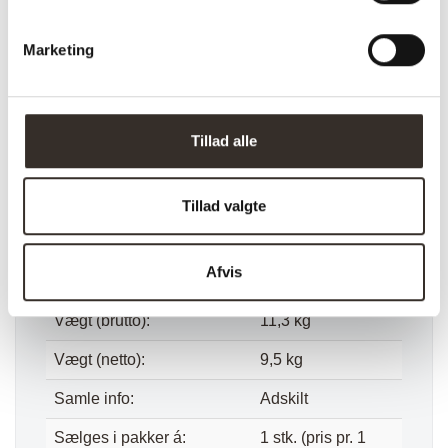
Model:
Villa Hylde – Natur
Marketing
I udstilling:
Nej
Materiale:
Bambus
Tillad alle
Farve:
Natur
Længde:
25 cm
Tillad valgte
Bredde:
50 cm
Afvis
Højde:
180 cm
Vægt (brutto):
11,3 kg
Vægt (netto):
9,5 kg
Samle info:
Adskilt
Sælges i pakker á:
1 stk. (pris pr. 1