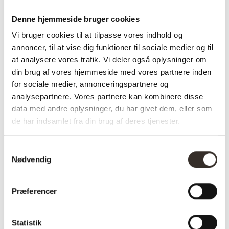
hylde perfekt ind i
enhver boligindretning
. En
Denne hjemmeside bruger cookies
ideel løsning for dig, der ønsker en dekorativ
og funktionel væghylde med et naturligt og
Vi bruger cookies til at tilpasse vores indhold og
stilrent udtryk
.
annoncer, til at vise dig funktioner til sociale medier og til
at analysere vores trafik. Vi deler også oplysninger om
✅ Hurtig fragt
din brug af vores hjemmeside med vores partnere inden
✅ Kvalitet & Design
for sociale medier, annonceringspartnere og
✅ 14 dages fuld returret
analysepartnere. Vores partnere kan kombinere disse
✅ Levering: 1-3 dage
data med andre oplysninger, du har givet dem, eller som
✅ Stk. pris
de har indsamlet fra din brug af deres tjenester.
✅Farve: Natur
Samtykkevalg
Nødvendig
Varenummer (SKU):
2865-DK
Kategori:
Væghylder
Præferencer
Statistik
Specifikationer: