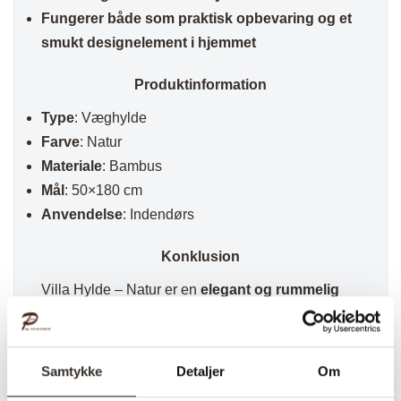
Fungerer både som praktisk opbevaring og et
smukt designelement i hjemmet
Produktinformation
Type
: Væghylde
Farve
: Natur
Materiale
: Bambus
Mål
: 50×180 cm
Anvendelse
: Indendørs
Konklusion
Villa Hylde – Natur er en
elegant og rummelig
opbevaringsløsning
, der kombinerer
funktionalitet med et smukt, naturligt design
.
Med sin
lange og brede opbevaringsflade og
Samtykke
Detaljer
Om
robuste bambuskonstruktion
, passer denne