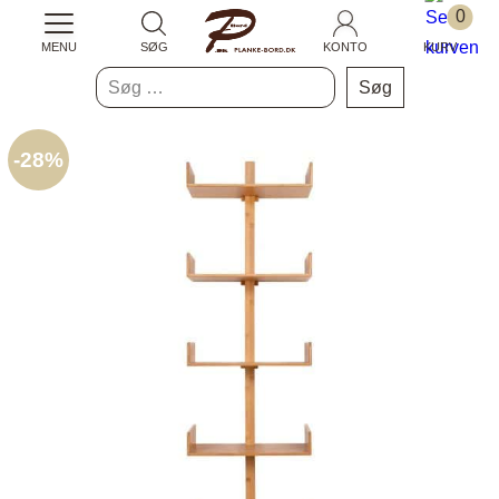
0
MENU
SØG
KONTO
KURV
Søg
efter:
-
28%