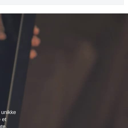
 unikke
 et
mte.