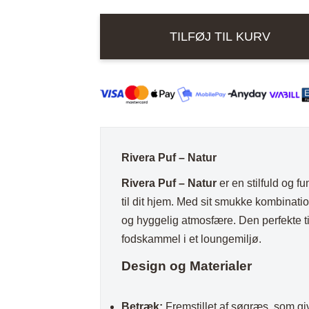
ord
Stole i træ
Lammeskind og hy
n
Stole med
Vitrineskab
TILFØJ TIL KURV
rd
drejefod
Spisebord
bord
Spisebordssæt
Udemøbler
Spejle
etal
Kurve
Rivera Puf – Natur
Tæpper
Rivera Puf – Natur
er en stilfuld og fu
Krukker, Vaser & P
til dit hjem. Med sit smukke kombinat
Kunstige blomster
og hyggelig atmosfære. Den perfekte til
fodskammel i et loungemiljø.
Vægur
Design og Materialer
Akustikpanel
Lanterner
Betræk:
Fremstillet af søgræs, som giv