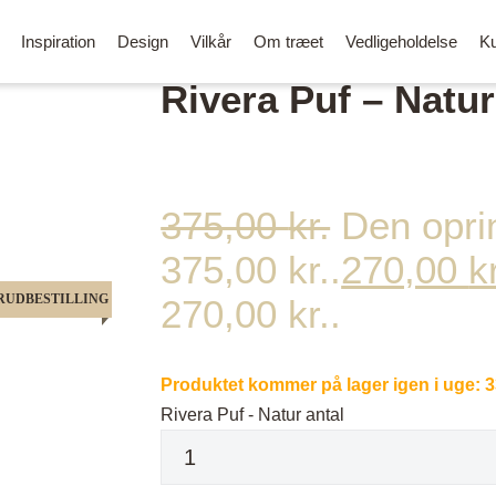
Inspiration
Design
Vilkår
Om træet
Vedligeholdelse
Ku
Rivera Puf – Natur
375,00
kr.
Den oprin
375,00 kr..
270,00
k
Alle spisebordsstole
OUTLET
RUDBESTILLING
270,00 kr..
Barstole
Stole med
Skærebrætter
armlæn
Kontorstole
Belysning
Produktet kommer på lager igen i uge:
3
Loungestole og lænestole
Stole i læder
Bænke og puf
Rivera Puf - Natur antal
/ Rund
Stole i PU læder
Tøjstativer og knag
Stole i stof
Side- og sofaborde