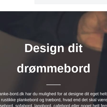
Design dit
drømmebord
anke-bord.dk har du mulighed for at designe dit eget helt
 rustikke plankebord og træbord, hvad end det skal være
sebord, sofabord, langbord, cafebord eller noget helt fe