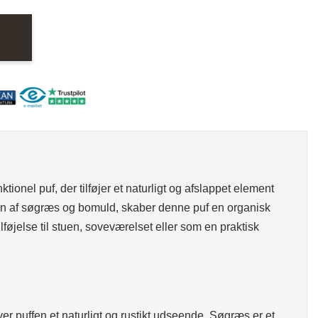
nder
Hylder med laminat
Væghylder
Reoler
nktionel puf, der tilføjer et naturligt og afslappet element
otter
ion af søgræs og bomuld, skaber denne puf en organisk
føjelse til stuen, soveværelset eller som en praktisk
er puffen et naturligt og rustikt udseende. Søgræs er et