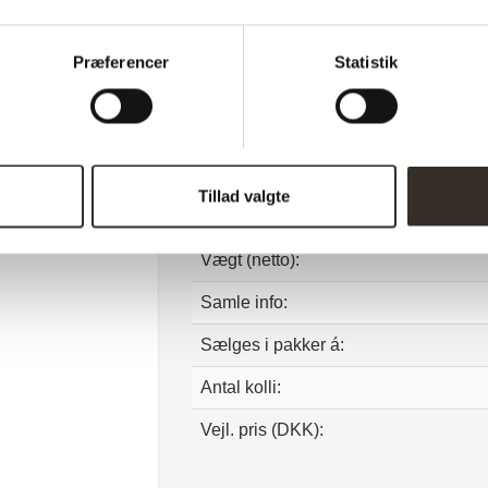
Farve:
Sæde højde:
Præferencer
Statistik
Længde:
Bredde:
Højde:
Tillad valgte
Vægt (brutto):
Vægt (netto):
Samle info:
Sælges i pakker á:
Antal kolli:
Vejl. pris (DKK):