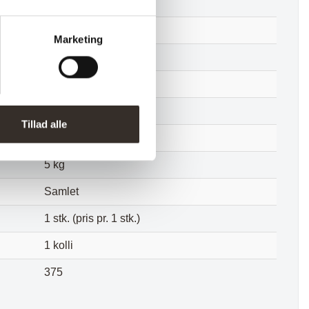
Natur
40 cm
Marketing
40 cm
40 cm
40 cm
Tillad alle
6,3 kg
5 kg
Samlet
1 stk. (pris pr. 1 stk.)
1 kolli
375