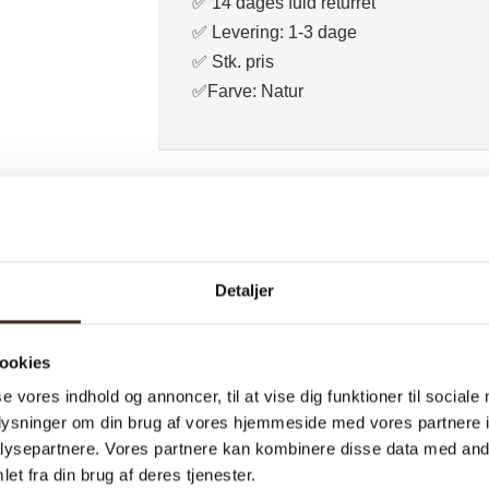
✅ 14 dages fuld returret
✅ Levering: 1-3 dage
✅ Stk. pris
✅Farve: Natur
Varenummer (SKU):
2661-DK
Kategori:
Bæ
Specifikationer:
Detaljer
ookies
Model:
se vores indhold og annoncer, til at vise dig funktioner til sociale
I udstilling:
oplysninger om din brug af vores hjemmeside med vores partnere i
ysepartnere. Vores partnere kan kombinere disse data med andr
Materiale:
et fra din brug af deres tjenester.