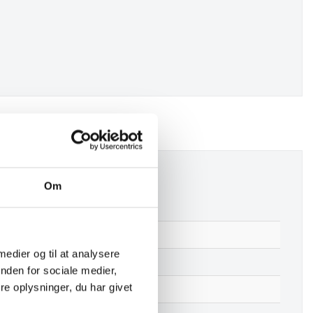
nke og puf
Om
Rivera Puf – Natur
 medier og til at analysere
Nej
nden for sociale medier,
e oplysninger, du har givet
Søgræs, Jern