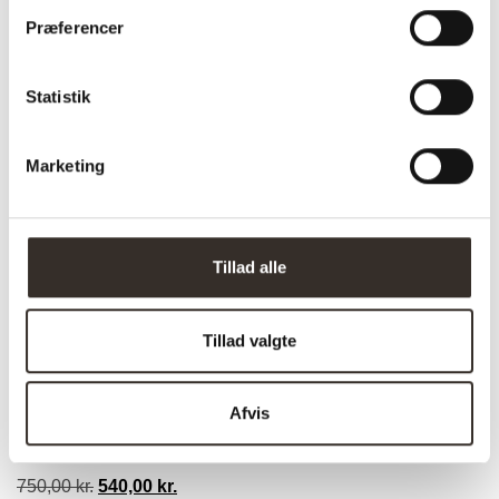
Præferencer
Statistik
Marketing
Tillad alle
Trustpilot
Tillad valgte
Paisley Puf – Off-White
Afvis
På lager
750,00
kr.
Den
540,00
kr.
Den