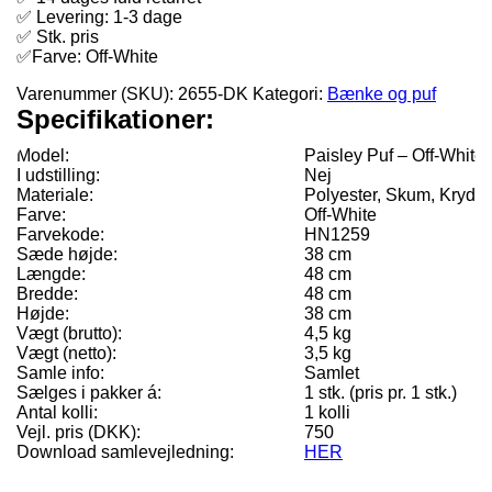
✅ Levering: 1-3 dage
✅ Stk. pris
✅Farve: Off-White
Varenummer (SKU):
2655-DK
Kategori:
Bænke og puf
Specifikationer:
Model:
Paisley Puf – Off-White
I udstilling:
Nej
Materiale:
Polyester, Skum, Krydsf
Farve:
Off-White
Farvekode:
HN1259
Sæde højde:
38 cm
Længde:
48 cm
Bredde:
48 cm
Højde:
38 cm
Vægt (brutto):
4,5 kg
Vægt (netto):
3,5 kg
Samle info:
Samlet
Sælges i pakker á:
1 stk. (pris pr. 1 stk.)
Antal kolli:
1 kolli
Vejl. pris (DKK):
750
Download samlevejledning:
HER