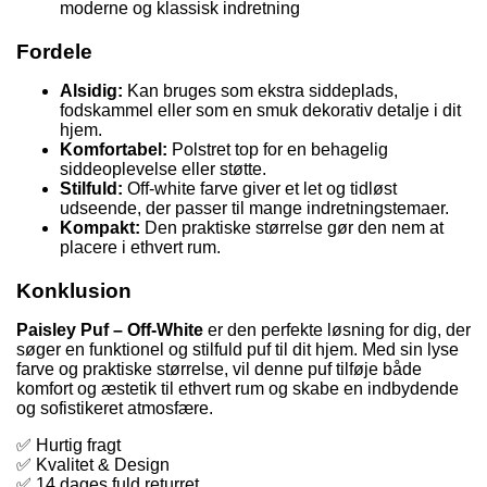
moderne og klassisk indretning
Fordele
Alsidig:
Kan bruges som ekstra siddeplads,
fodskammel eller som en smuk dekorativ detalje i dit
hjem.
Komfortabel:
Polstret top for en behagelig
siddeoplevelse eller støtte.
Stilfuld:
Off-white farve giver et let og tidløst
udseende, der passer til mange indretningstemaer.
Kompakt:
Den praktiske størrelse gør den nem at
placere i ethvert rum.
Konklusion
Paisley Puf – Off-White
er den perfekte løsning for dig, der
søger en funktionel og stilfuld puf til dit hjem. Med sin lyse
farve og praktiske størrelse, vil denne puf tilføje både
komfort og æstetik til ethvert rum og skabe en indbydende
og sofistikeret atmosfære.
✅ Hurtig fragt
✅ Kvalitet & Design
✅ 14 dages fuld returret