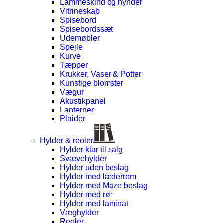
Lammeskind og hynder
Vitrineskab
Spisebord
Spisebordssæt
Udemøbler
Spejle
Kurve
Tæpper
Krukker, Vaser & Potter
Kunstige blomster
Vægur
Akustikpanel
Lanterner
Plaider
Hylder & reoler
Hylder klar til salg
Svævehylder
Hylder uden beslag
Hylder med læderrem
Hylder med Maze beslag
Hylder med rør
Hylder med laminat
Væghylder
Reoler