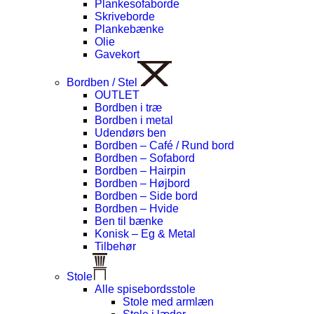
Plankesofaborde
Skriveborde
Plankebænke
Olie
Gavekort
Bordben / Stel
OUTLET
Bordben i træ
Bordben i metal
Udendørs ben
Bordben – Café / Rund bord
Bordben – Sofabord
Bordben – Hairpin
Bordben – Højbord
Bordben – Side bord
Bordben – Hvide
Ben til bænke
Konisk – Eg & Metal
Tilbehør
Stole
Alle spisebordsstole
Stole med armlæn