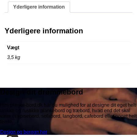
Yderligere information
Yderligere information
Vægt
3,5 kg
Design dit drømmebord
Hos planke-bord.dk har du mulighed for at designe dit eget helt
unikke og rustikke plankebord og træbord, hvad end det skal
være et spisebord, sofabord, langbord, cafebord eller noget helt
femte.
Design og beregn her