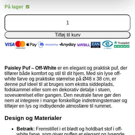
oprindelige
aktuelle
På lager
pris
pris
var:
er:
Paisley
750,00 kr..
540,00 kr..
Puf
-
Off-
Tilføj til kurv
White
antal
Paisley Puf – Off-White
er en elegant og praktisk puf, der
tilfører både komfort og stil til dit hjem. Med sin lyse off-
white farve og praktiske størrelse på Ø48 x 38 cm, er
denne puf ideel til at bruges som ekstra siddeplads,
fodskammel eller som en dekorativ detalje i stuen,
soveværelset eller gangen. Den neutrale farve gør den
nem at integrere i mange forskellige indretningstemaer og
tilføjer en lys og indbydende atmosfære til rummet.
Design og Materialer
Betræk:
Fremstillet i et blødt og holdbart stof i off-
white farve, som giver puffen et elegant og lysende