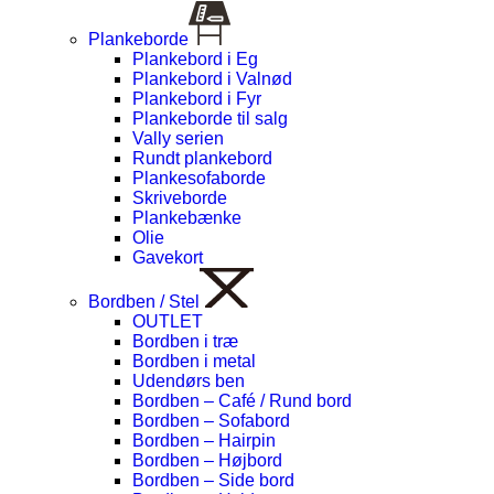
Plankeborde
Plankebord i Eg
Plankebord i Valnød
Plankebord i Fyr
Plankeborde til salg
Vally serien
Rundt plankebord
Plankesofaborde
Skriveborde
Plankebænke
Olie
Gavekort
Bordben / Stel
OUTLET
Bordben i træ
Bordben i metal
Udendørs ben
Bordben – Café / Rund bord
Bordben – Sofabord
Bordben – Hairpin
Bordben – Højbord
Bordben – Side bord