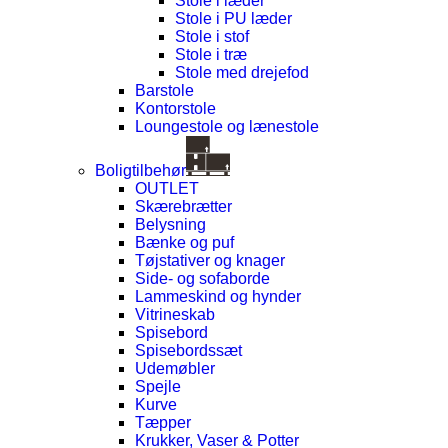
Stole i læder
Stole i PU læder
Stole i stof
Stole i træ
Stole med drejefod
Barstole
Kontorstole
Loungestole og lænestole
Boligtilbehør
OUTLET
Skærebrætter
Belysning
Bænke og puf
Tøjstativer og knager
Side- og sofaborde
Lammeskind og hynder
Vitrineskab
Spisebord
Spisebordssæt
Udemøbler
Spejle
Kurve
Tæpper
Krukker, Vaser & Potter