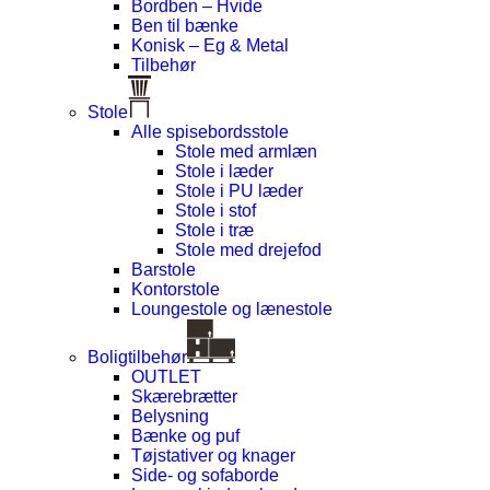
Bordben – Hvide
Ben til bænke
Konisk – Eg & Metal
Tilbehør
Stole
Alle spisebordsstole
Stole med armlæn
Stole i læder
Stole i PU læder
Stole i stof
Stole i træ
Stole med drejefod
Barstole
Kontorstole
Loungestole og lænestole
Boligtilbehør
OUTLET
Skærebrætter
Belysning
Bænke og puf
Tøjstativer og knager
Side- og sofaborde