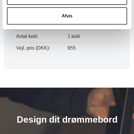
Vægt (netto):
2,5 kg
Samle info:
Adskilt
Afvis
Sælges i pakker á:
1 stk. (pris pr. 1 stk.)
Antal kolli:
1 kolli
Vejl. pris (DKK):
655
Design dit drømmebord