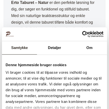
Erto Taburet – Natur
er den perfekte løsning for
dig, der søger en funktionel og stilfuld taburet.
Med sin naturlige teaktræsstruktur og enkle
design, vil denne taburet tilføre både komfort og
æstetik til dit hjem, samtidig med at den skaber en
varm og indbydende atmosfære.
✅ Hurtig fragt
Samtykke
Detaljer
Om
✅ Kvalitet & Design
✅ 14 dages fuld returret
✅ Levering: 1-3 dage
Denne hjemmeside bruger cookies
✅ Stk. pris
Vi bruger cookies til at tilpasse vores indhold og
✅Farve: Natur
annoncer, til at vise dig funktioner til sociale medier og til
at analysere vores trafik. Vi deler også oplysninger om
din brug af vores hjemmeside med vores partnere inden
for sociale medier, annonceringspartnere og
Varenummer (SKU):
2510-DK
Kategori:
Bænke og puf
analysepartnere. Vores partnere kan kombinere disse
data med andre oplysninger, du har givet dem, eller som