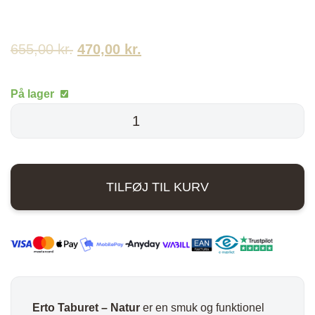
655,00
kr.
Den
470,00
kr.
Den
oprindelige
aktuelle
På lager
pris
pris
Erto
Taburet
var:
er:
-
655,00 kr..
470,00 kr..
Natur
TILFØJ TIL KURV
antal
Erto Taburet – Natur
er en smuk og funktionel