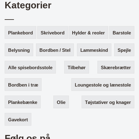
Kategorier
Plankebord
Skrivebord
Hylder & reoler
Barstole
Belysning
Bordben / Stel
Lammeskind
Spejle
Alle spisebordsstole
Tilbehør
Skærebrætter
Bordben i træ
Loungestole og lænestole
Plankebænke
Olie
Tøjstativer og knager
Gavekort
Følg os på