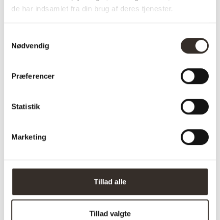
de har indsamlet fra din brug af deres tjenester.
Specifikationer:
Samtykkevalg
Nødvendig
Model:
Erto Taburet – Natur
I udstilling:
Nej
Præferencer
Materiale:
Teaktræ
Statistik
Farve:
Natur
Sæde højde:
45 cm
Marketing
Længde:
35 cm
Bredde:
40 cm
Tillad alle
Højde:
45 cm
Vægt (brutto):
3 kg
Tillad valgte