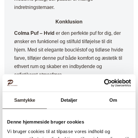
indretningstemaer.
Konklusion
Colma Puf – Hvid
er den perfekte puf for dig, der
ønsker en funktionel og stilfuld tilføjelse til dit
hjem. Med sit elegante boucléstof og tidløse hvide
farve, tilføjer denne puf både komfort og æstetik til
ethvert rum og skaber en indbydende og
sofistikeret atmosfære.
✅ Hurtig fragt
✅ Kvalitet & Design
Samtykke
Detaljer
Om
✅ 14 dages fuld returret
✅ Levering: 1-3 dage
✅ Stk. pris
Denne hjemmeside bruger cookies
✅Farve: Hvid
Vi bruger cookies til at tilpasse vores indhold og