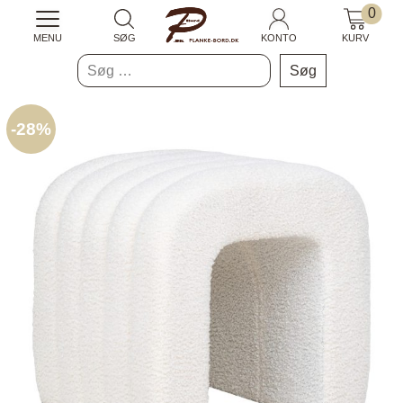
0
MENU
SØG
KONTO
KURV
Søg
efter:
-
28%