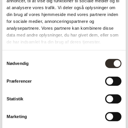
annoncer, til at vise dig funktioner til sociale medier og til
at analysere vores trafik. Vi deler også oplysninger om
din brug af vores hjemmeside med vores partnere inden
Varenummer (SKU):
2518-DK
Kategori:
Bænke og puf
for sociale medier, annonceringspartnere og
analysepartnere. Vores partnere kan kombinere disse
data med andre oplysninger, du har givet dem, eller som
Specifikationer:
de har indsamlet fra din brug af deres tjenester.
Model:
Colma Puf – Hvid
Samtykkevalg
Nødvendig
I udstilling:
Nej
Materiale:
Polyester, Skum,
Præferencer
MDF
Farve:
Hvid
Statistik
Farvekode:
HN1234
Marketing
Sæde højde:
36,6 cm