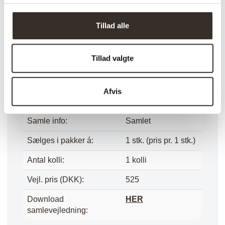
Sæde dybde:
35 cm
Længde:
42 cm
Tillad alle
Bredde:
42 cm
Tillad valgte
Højde:
36 cm
Vægt (brutto):
6 kg
Afvis
Vægt (netto):
5,2 kg
Samle info:
Samlet
Sælges i pakker á:
1 stk. (pris pr. 1 stk.)
Antal kolli:
1 kolli
Vejl. pris (DKK):
525
Download
HER
samlevejledning: