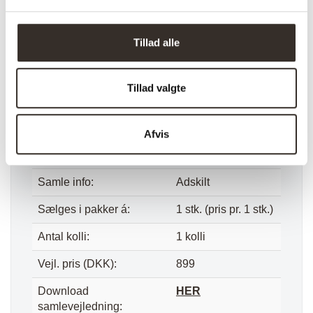
Sæde højde:
45 cm
Tillad alle
Længde:
35 cm
Bredde:
80 cm
Tillad valgte
Højde:
45 cm
Vægt (brutto):
4 kg
Afvis
Vægt (netto):
3,5 kg
Samle info:
Adskilt
Sælges i pakker á:
1 stk. (pris pr. 1 stk.)
Antal kolli:
1 kolli
Vejl. pris (DKK):
899
Download
HER
samlevejledning: