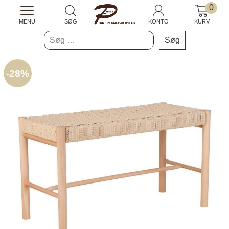
0
MENU
SØG
KONTO
KURV
Søg
efter:
-
28%