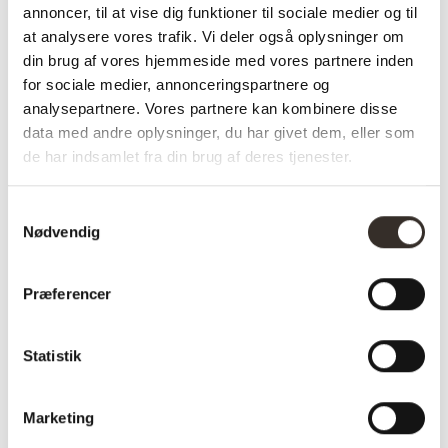
annoncer, til at vise dig funktioner til sociale medier og til
✅ Stk. pris
at analysere vores trafik. Vi deler også oplysninger om
✅Farve: Natur
din brug af vores hjemmeside med vores partnere inden
for sociale medier, annonceringspartnere og
analysepartnere. Vores partnere kan kombinere disse
data med andre oplysninger, du har givet dem, eller som
Varenummer (SKU):
2009-DK
Kategori:
Bænke og puf
de har indsamlet fra din brug af deres tjenester.
Samtykkevalg
Specifikationer:
Nødvendig
Model:
Abano Bænk –
Præferencer
Natur
I udstilling:
Nej
Statistik
Materiale:
Poppel træ,
papirsnor
Marketing
Farve:
Natur