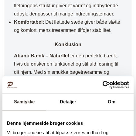
fletningens struktur giver et varmt og indbydende
udtryk, der passer til mange indretningstemaer.
Komfortabel:
Det flettede sæde giver både støtte
og komfort, mens trærammen tilføjer stabilitet.
Konklusion
Abano Bænk – Naturflet
er den perfekte bænk,
hvis du ønsker en funktionel og stilfuld løsning til
dit hjem. Med sin smukke bøgetræramme og
naturflettede sæde tilfører denne bænk både
komfort og æstetik til ethvert rum og skaber en
naturlig og indbydende atmosfære.
Samtykke
Detaljer
Om
✅ Hurtig fragt
✅ Kvalitet & Design
Denne hjemmeside bruger cookies
✅ 14 dages fuld returret
✅ Levering: 1-3 dage
Vi bruger cookies til at tilpasse vores indhold og