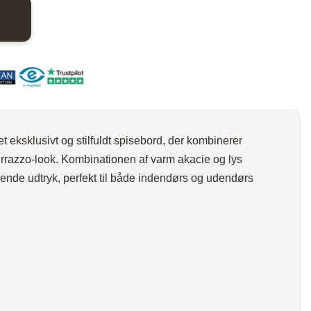
nder
Hylder med laminat
Væghylder
Reoler
et eksklusivt og stilfuldt spisebord, der kombinerer
errazzo-look. Kombinationen af varm akacie og lys
ende udtryk, perfekt til både indendørs og udendørs
otter