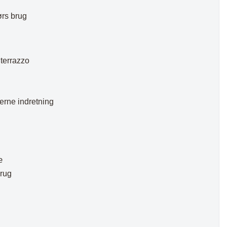
ørs brug
 terrazzo
erne indretning
æ
brug