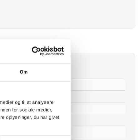
emøbler
Om
rracina Spisebord – Natur / Hvid
j
 medier og til at analysere
acie, Terrazzo
nden for sociale medier,
e oplysninger, du har givet
tur / Hvid
0 cm