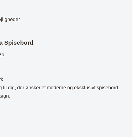
ejligheder
na Spisebord
zo
yk
g til dig, der ønsker et moderne og eksklusivt spisebord
sign.