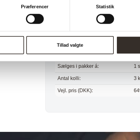
Bredde:
95
Præferencer
Statistik
Højde:
76
Vægt (brutto):
11
Vægt (netto):
99
Tillad valgte
Samle info:
Ad
Sælges i pakker á:
1 s
Antal kolli:
3 k
Vejl. pris (DKK):
64