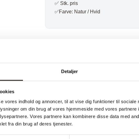
✅ Stk. pris
✅Farve: Natur / Hvid
Varenummer (SKU):
3608-DK
Kategori:
Ud
Specifikationer:
Detaljer
Model:
Te
ookies
I udstilling:
Ne
se vores indhold og annoncer, til at vise dig funktioner til sociale
Materiale:
Ak
oplysninger om din brug af vores hjemmeside med vores partnere i
ysepartnere. Vores partnere kan kombinere disse data med andr
Farve:
Na
et fra din brug af deres tjenester.
Længde:
21