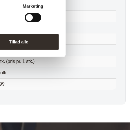
 cm
Marketing
 cm
5 kg
 kg
Tillad alle
skilt
tk. (pris pr. 1 stk.)
olli
99