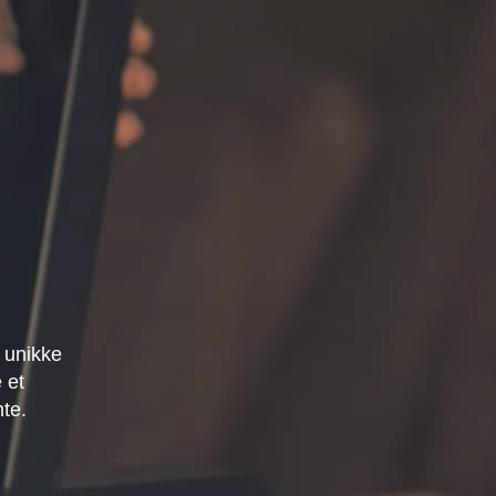
 unikke
 et
mte.