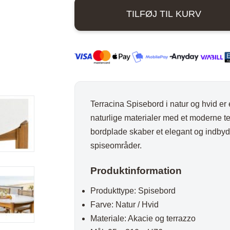
Natur
ord
Stole i træ
Lammeskind og hy
TILFØJ TIL KURV
/
n
Stole med
Vitrineskab
Hvid
rd
drejefod
Spisebord
-
95x210x76
bord
Spisebordssæt
cm
Udemøbler
antal
Spejle
Terracina Spisebord i natur og hvid er 
etal
Kurve
naturlige materialer med et moderne t
Tæpper
bordplade skaber et elegant og indbyd
spiseområder.
Krukker, Vaser & P
Kunstige blomster
Produktinformation
Vægur
Produkttype: Spisebord
Akustikpanel
Farve: Natur / Hvid
Lanterner
Materiale: Akacie og terrazzo