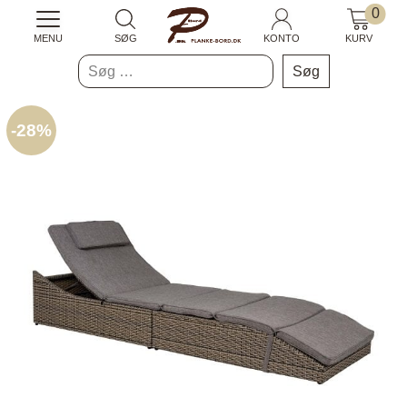
0
MENU
SØG
KONTO
KURV
Søg
efter:
-
28%