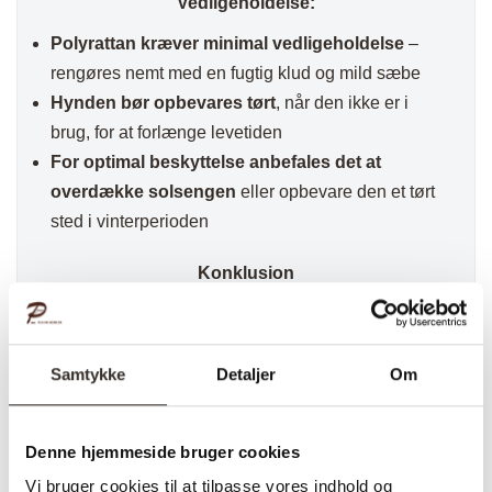
Vedligeholdelse:
Polyrattan kræver minimal vedligeholdelse
–
rengøres nemt med en fugtig klud og mild sæbe
Hynden bør opbevares tørt
, når den ikke er i
brug, for at forlænge levetiden
For optimal beskyttelse anbefales det at
overdække solsengen
eller opbevare den et tørt
sted i vinterperioden
Konklusion
Split Solseng – Kubu
er et
perfekt valg for dig,
der ønsker komfort, elegance og holdbarhed i
ét produkt
. Med sin
justerbare funktion,
Samtykke
Detaljer
Om
vejrbestandige polyrattan-konstruktion og
bløde hynde
er denne solseng
ideel til lange,
Denne hjemmeside bruger cookies
afslappende sommerdage i solen
. Perfekt til
Vi bruger cookies til at tilpasse vores indhold og
terrasser, poolområder og luksuriøse uderum
,