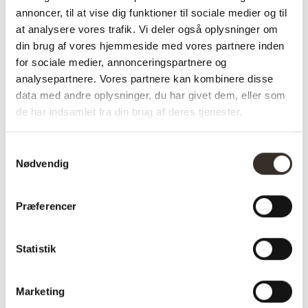
annoncer, til at vise dig funktioner til sociale medier og til
hvor
stil og komfort går hånd i hånd
.
at analysere vores trafik. Vi deler også oplysninger om
✅ Hurtig fragt
din brug af vores hjemmeside med vores partnere inden
✅ Kvalitet & Design
for sociale medier, annonceringspartnere og
analysepartnere. Vores partnere kan kombinere disse
✅ 14 dages fuld returret
data med andre oplysninger, du har givet dem, eller som
✅ Levering: 1-3 dage
de har indsamlet fra din brug af deres tjenester.
✅ Stk. pris
✅Farve: Kubu
Samtykkevalg
Nødvendig
Varenummer (SKU):
2376-DK
Kategori:
Udemøbler
Præferencer
Statistik
Specifikationer:
Marketing
Model:
Split Solseng – Kubu