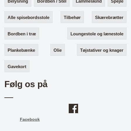
Belysning
Bordben / Stel
Lammeskind
Spejle
Alle spisebordsstole
Tilbehør
Skærebrætter
Bordben i træ
Loungestole og lænestole
Plankebænke
Olie
Tøjstativer og knager
Gavekort
Følg os på
Facebook