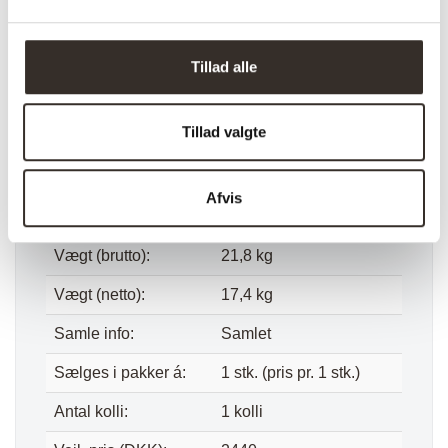
I udstilling:
Nej
Materiale:
PE rattan, stål
Tillad alle
Farve:
Kubu
Tillad valgte
Længde:
200 cm
Bredde:
60 cm
Afvis
Højde:
35/80 cm
Vægt (brutto):
21,8 kg
Vægt (netto):
17,4 kg
Samle info:
Samlet
Sælges i pakker á:
1 stk. (pris pr. 1 stk.)
Antal kolli:
1 kolli