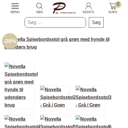
0
MENU
SØG
KONTO
KURV
Søg
efter:
-
28%