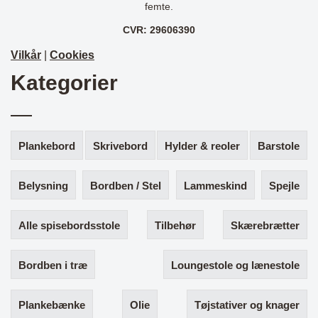
femte.
CVR: 29606390
Vilkår
|
Cookies
Kategorier
Plankebord
Skrivebord
Hylder & reoler
Barstole
Belysning
Bordben / Stel
Lammeskind
Spejle
Alle spisebordsstole
Tilbehør
Skærebrætter
Bordben i træ
Loungestole og lænestole
Plankebænke
Olie
Tøjstativer og knager