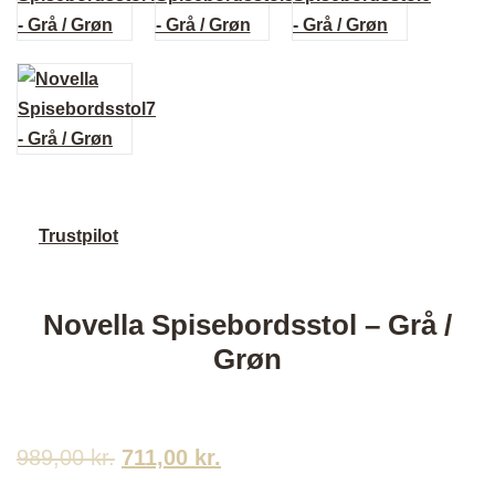
Trustpilot
Novella Spisebordsstol – Grå /
Grøn
989,00
kr.
Den
711,00
kr.
Den