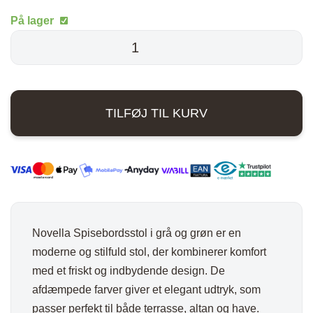
oprindelige
aktuelle
På lager
pris
pris
Novella
Spisebordsstol
var:
er:
-
989,00 kr..
711,00 kr..
Grå
TILFØJ TIL KURV
/
Grøn
antal
Novella Spisebordsstol i grå og grøn er en
moderne og stilfuld stol, der kombinerer komfort
med et friskt og indbydende design. De
afdæmpede farver giver et elegant udtryk, som
passer perfekt til både terrasse, altan og have.