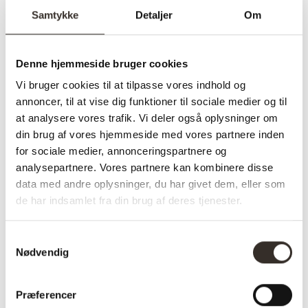
Samtykke
Detaljer
Om
Model:
Novella Spisebordsstol –
Grå / Grøn
Denne hjemmeside bruger cookies
I udstilling:
Nej
Vi bruger cookies til at tilpasse vores indhold og
Materiale:
Aluminium, Polyester
annoncer, til at vise dig funktioner til sociale medier og til
at analysere vores trafik. Vi deler også oplysninger om
Farve:
Grå / Grøn
din brug af vores hjemmeside med vores partnere inden
Sæde højde:
50 cm
for sociale medier, annonceringspartnere og
analysepartnere. Vores partnere kan kombinere disse
Sæde dybde:
48 cm
data med andre oplysninger, du har givet dem, eller som
de har indsamlet fra din brug af deres tjenester.
Sæde bredde:
49 cm
Længde:
63,5 cm
Samtykkevalg
Nødvendig
Bredde:
57,5 cm
Højde:
77 cm
Præferencer