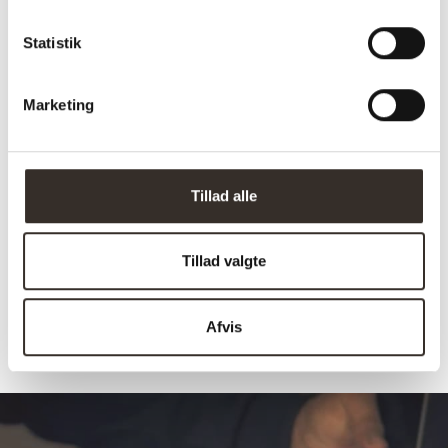
Vægt (brutto):
6,2 kg
Statistik
Vægt (netto):
3,6 kg
Samle info:
Samlet
Marketing
Sælges i pakker á:
2 stk. (pris pr. 1 stk.)
Antal kolli:
1 kolli
Tillad alle
Vejl. pris (DKK):
989
Download
HER
samlevejledning:
Tillad valgte
Afvis