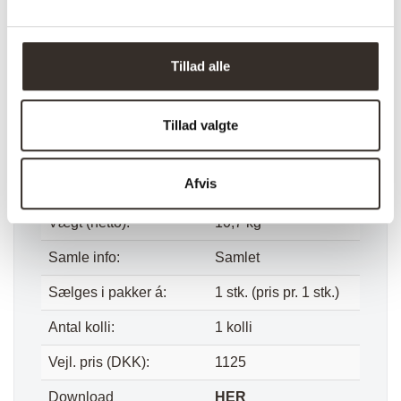
Glasfiber
Farve:
Natur
Tillad alle
Længde:
47,5 cm
Bredde:
47,5 cm
Tillad valgte
Højde:
41 cm
Afvis
Vægt (brutto):
12,8 kg
Vægt (netto):
10,7 kg
Samle info:
Samlet
Sælges i pakker á:
1 stk. (pris pr. 1 stk.)
Antal kolli:
1 kolli
Vejl. pris (DKK):
1125
Download
HER