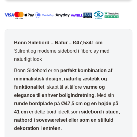
cm
antal
Bonn Sidebord – Natur – Ø47,5×41 cm
Stilrent og moderne sidebord i fiberclay med
naturligt look
Bonn Sidebord er en
perfekt kombination af
minimalistisk design, naturlig æstetik og
funktionalitet
, skabt til at tilføre
varme og
elegance til enhver boligindretning
. Med sin
runde bordplade på Ø47,5 cm og en højde på
41 cm
er dette bord ideelt som
sidebord i stuen,
natbord i soveværelset eller som en stilfuld
dekoration i entréen
.