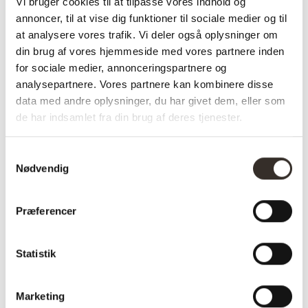
✅ Kvalitet & Design
Vi bruger cookies til at tilpasse vores indhold og
annoncer, til at vise dig funktioner til sociale medier og til
✅ 14 dages fuld returret
at analysere vores trafik. Vi deler også oplysninger om
✅ Levering: 1-3 dage
din brug af vores hjemmeside med vores partnere inden
✅ Stk. pris
for sociale medier, annonceringspartnere og
✅Farve: Natur
analysepartnere. Vores partnere kan kombinere disse
data med andre oplysninger, du har givet dem, eller som
de har indsamlet fra din brug af deres tjenester.
Varenummer (SKU):
3092-DK
Kategori:
Udemøbler
Samtykkevalg
Nødvendig
Specifikationer:
Præferencer
Model:
Bonn Hjørnebord –
Natur
Statistik
I udstilling:
Nej
Marketing
Materiale:
95% MgO, 5%