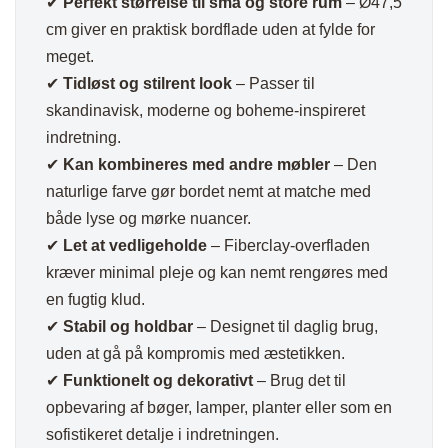
✔
Perfekt størrelse til små og store rum
– Ø47,5
cm giver en praktisk bordflade uden at fylde for
meget.
✔
Tidløst og stilrent look
– Passer til
skandinavisk, moderne og boheme-inspireret
indretning.
✔
Kan kombineres med andre møbler
– Den
naturlige farve gør bordet nemt at matche med
både lyse og mørke nuancer.
✔
Let at vedligeholde
– Fiberclay-overfladen
kræver minimal pleje og kan nemt rengøres med
en fugtig klud.
✔
Stabil og holdbar
– Designet til daglig brug,
uden at gå på kompromis med æstetikken.
✔
Funktionelt og dekorativt
– Brug det til
opbevaring af bøger, lamper, planter eller som en
sofistikeret detalje i indretningen.