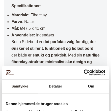
Specifikationer:
Materiale:
Fiberclay
Farve:
Natur
Mål:
Ø47,5 x 41 cm
Anvendelse:
Indendørs
Bonn Sidebord er
det perfekte valg for dig, der
ønsker et stilrent, funktionelt og tidløst bord
,
der både er
smukt og praktisk
. Med sin
naturlige
fiberclay-struktur, minimalistiske design og
alsidige anvendelsesmuligheder
er dette bord
en
moderne tilføjelse til enhver bolig
. Perfekt til
stuen, soveværelset, entréen eller som et
Samtykke
Detaljer
Om
dekorativt element, der løfter din indretning til
et nyt niveau!
Denne hjemmeside bruger cookies
✅ Hurtig fragt