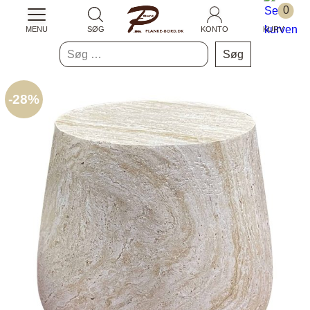
0
MENU
SØG
KONTO
KURV
Søg
efter:
-
28%